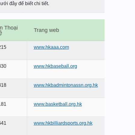
ới đây để biết chi tiết.
n Thoại
Trang web
ệ
215
www.hkaaa.com
330
www.hkbaseball.org
318
www.hkbadmintonassn.org.hk
181
www.basketball.org.hk
641
www.hkbilliardsports.org.hk