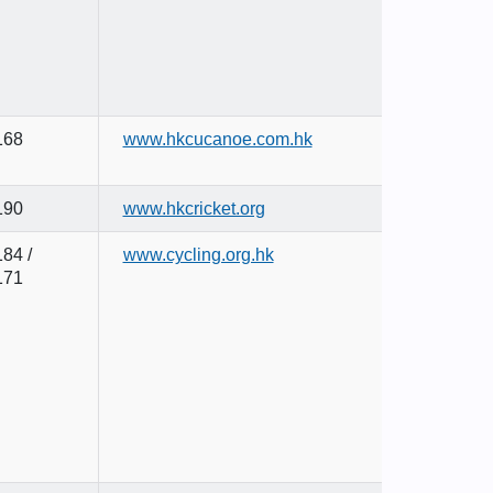
168
www.hkcucanoe.com.hk
190
www.hkcricket.org
84 /
www.cycling.org.hk
171