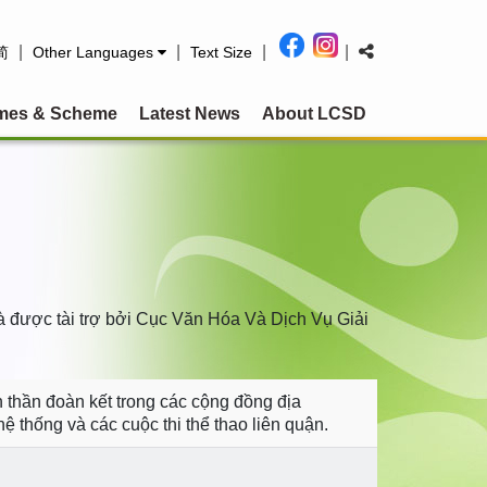
|
|
|
|
简
Other Languages
Text Size
mes & Scheme
Latest News
About LCSD
à được tài trợ bởi Cục Văn Hóa Và Dịch Vụ Giải
 thần đoàn kết trong các cộng đồng địa
 thống và các cuộc thi thể thao liên quận.