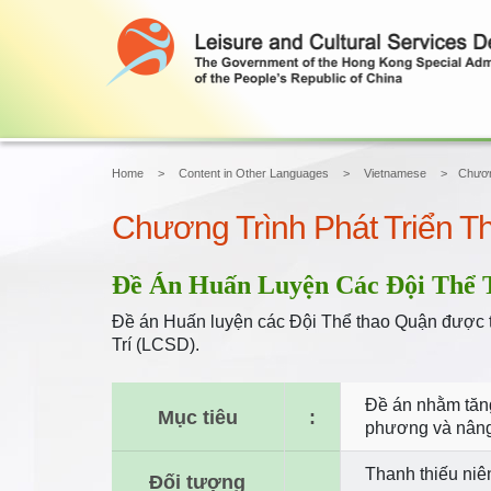
Home
Content in Other Languages
Vietnamese
Chươn
Chương Trình Phát Triển T
Đề Án Huấn Luyện Các Đội Thể 
Đề án Huấn luyện các Đội Thể thao Quận được tổ
Trí (LCSD).
Đề án nhằm tăng
Mục tiêu
:
phương và nâng 
Thanh thiếu niê
Đối tượng