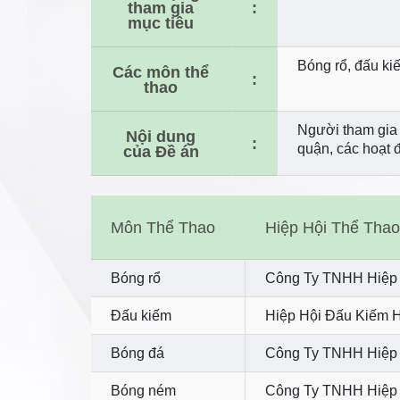
tham gia
:
mục tiêu
Bóng rổ, đấu ki
Các môn thể
:
thao
Người tham gia 
Nội dung
:
quận, các hoạt đ
của Đề án
Môn Thể Thao
Hiệp Hội Thể Tha
Bóng rổ
Công Ty TNHH Hiệp 
Đấu kiếm
Hiệp Hội Đấu Kiếm 
Bóng đá
Công Ty TNHH Hiệp 
Bóng ném
Công Ty TNHH Hiệp 