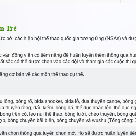
n Trẻ
c bởi các hiệp hội thể thao quốc gia tương ứng (NSAs) và đượ
 vận động viên có tiềm năng để huấn luyện thêm thông qua hu
uất sắc có thể được chọn vào các đội và tham gia các cuộc thi qu
ăng cơ bản về các môn thể thao cụ thể.
u lông, bóng rổ, bida snooker, bida lỗ, đua thuyền canoe, bóng
 thuyền rồng, đấu kiếm, bóng đá, thể dục nhào lộn, thể dục ng
 bóng trên cỏ, leo núi thể thao, bóng lưới, chèo thuyền, bóng q
ợp, bóng chuyền bãi biển, bóng chuyền và wushu (Tổng cộng: 
ển chọn thông qua tuyển chọn mở. Họ sẽ được huấn luyện tiến 