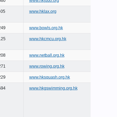
360
www.hkjudo.org
405
www.hklax.org
249
www.bowls.org.hk
125
www.hkcmcu.org.hk
208
www.netball.org.hk
271
www.rowing.org.hk
229
www.hksquash.org.hk
594
www.hkgswimming.org.hk