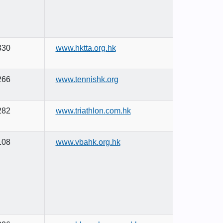
330
www.hktta.org.hk
266
www.tennishk.org
282
www.triathlon.com.hk
108
www.vbahk.org.hk