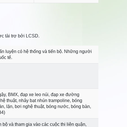
c tài trợ bởi LCSD.
ấn luyện có hệ thống và tiến bộ. Những người
ốc tế.
 gậy, BMX, đạp xe leo núi, đạp xe đường
hệ thuật, nhảy bạt nhún trampoline, bóng
uần, lặn, bơi nghệ thuật, bóng nước, bóng bàn,
34)
bộ và tham gia vào các cuộc thi liên quận,