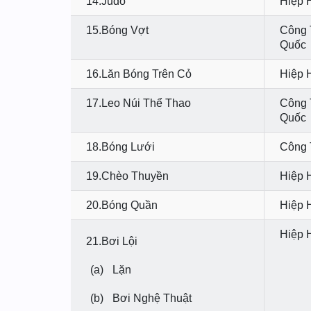
14.Judo
Hiệp 
15.Bóng Vợt
Công 
Quốc
16.Lăn Bóng Trên Cỏ
Hiệp 
17.Leo Núi Thể Thao
Công 
Quốc
18.Bóng Lưới
Công 
19.Chèo Thuyền
Hiệp 
20.Bóng Quần
Hiệp 
Hiệp 
21.Bơi Lội
(a)
Lặn
(b)
Bơi Nghệ Thuật