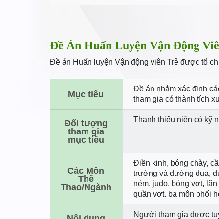
Đề Án Huấn Luyện Vận Động Viê
Đề án Huấn luyện Vận động viên Trẻ được tổ chứ
Đề án nhắm xác định các
Mục tiêu
tham gia có thành tích x
Thanh thiếu niên có kỹ n
Đối tượng
tham gia
mục tiêu
Điền kinh, bóng chày, cầ
Các Môn
trường và đường đua, đua
Thể
ném, judo, bóng vợt, lăn
Thao/Ngành
quần vợt, ba môn phối h
Người tham gia được tuy
Nội dung