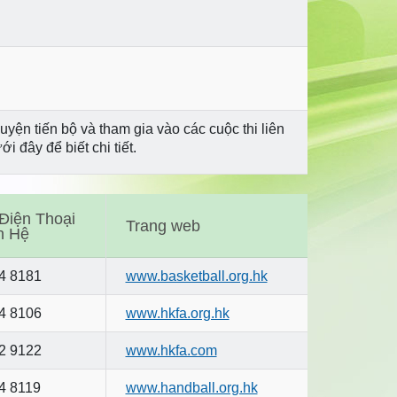
ện tiến bộ và tham gia vào các cuộc thi liên
 đây để biết chi tiết.
Điện Thoại
Trang web
n Hệ
4 8181
www.basketball.org.hk
4 8106
www.hkfa.org.hk
2 9122
www.hkfa.com
4 8119
www.handball.org.hk