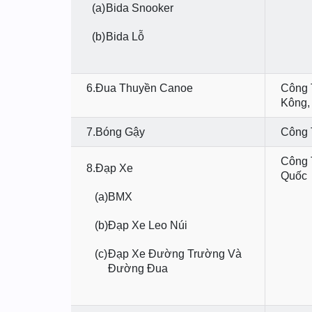
(a)
Bida Snooker
(b)
Bida Lỗ
6.Đua Thuyền Canoe
Công 
Kông,
7.Bóng Gậy
Công 
Công 
8.Đạp Xe
Quốc
(a)
BMX
(b)
Đạp Xe Leo Núi
(c)
Đạp Xe Đường Trường Và
Đường Đua