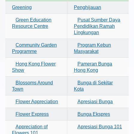
Greening
Penghijauan
Green Education
Pusat Sumber Daya
Resource Centre
Pendidikan Ramah
Lingkungan
Community Garden
Program Kebun
Programme
Masyarakat
Hong Kong Flower
Pameran Bunga
Show
Hong Kong
Blossoms Around
Bunga di Sekitar
Town
Kota
Flower Appreciation
Apresiasi Bunga
Flower Express
Bunga Ekspres
Appreciation of
Apresiasi Bunga 101
Flowers 101