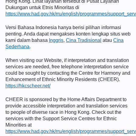
Hong Kong. Lihat layanan tersebut di Pusat Layanan
Dukungan untuk Etnis Minoritas di
https://www.had.gov.hk/rru/english/programmes/support_serv
Versi Bahasa Indonesia hanya berisi pilihan informasi
penting. Anda dapat mengakses konten lengkap situs web
kami dalam bahasa
Inggris
,
Cina Tradisional
atau
Cina
Sederhana
.
When visiting our Website, if interpretation and translation
services are needed, free telephone interpretation service
could be sought by contacting the Centre for Harmony and
Enhancement of Ethnic Minority Residents (CHEER).
https://hkcscheer.net/
CHEER is sponsored by the Home Affairs Department to
provide accessible interpretation and translation services
to people of diverse race in Hong Kong. Check out the
services with the Support Service Centres for Ethnic
Minorities at
https://www.had.gov.hk/rru/english/programmes/support_serv