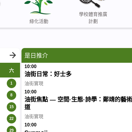
學校體育推廣
綠化活動
計劃
是日推介
10:00
六
油街日常：好士多
油街實現
1
10:00
8
油街焦點 — 空間·生態·詩學：鄭靖的藝
道
15
油街實現
22
10:00
29