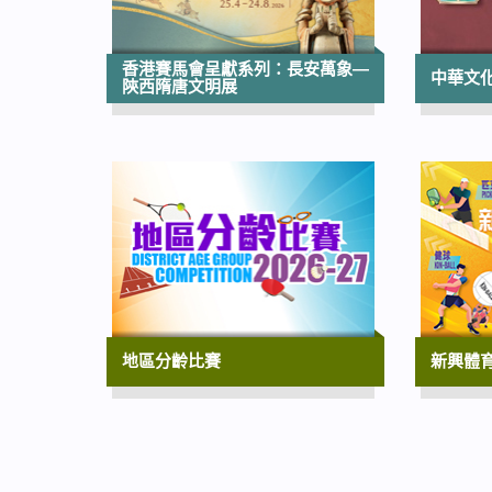
香港賽馬會呈獻系列：長安萬象—
中華文化節
陝西隋唐文明展
地區分齡比賽
新興體