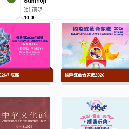
Sunmoji
油街實現
10:00
油街焦點 — 左旋們浴場
油街實現
10:00
vA! 駐留 — 穿鑿：如果伯活樓......
香港視覺藝術中心
10:00
循聲覓道展覽系列─香港非物質文化遺產
026@成都
國際綜藝合家歡2026
香港非物質文化遺產中心
10:00
花韻詩情：趙少昂花卉與自寫詩選
香港文化博物館
10:00
香港賽馬會呈獻系列：長安萬象—陝西隋