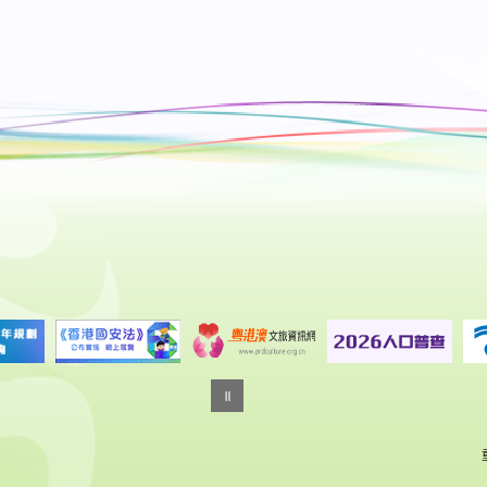
「香港故事」常設展覽
香港歷史博物館
13:00
航向太空⸺中國載人航天之旅
香港太空館大堂 | 展期至2026年9月28日
14:00
太陽系大冒險3D
香港太空館 | 上映至2026年10月14日
14:30
紫荊盃國際舞蹈大賽2026 - 決賽
屯門大會堂演奏廳
14:15
「香港芭蕾舞學會超新星大賞2026」
大埔文娛中心演藝廳
14:30
「紫荊盃國際舞蹈大賽2026」