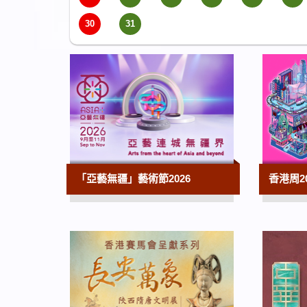
30
31
「亞藝無疆」藝術節2026
香港周2