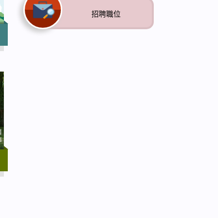
招聘職位
電影
年
式家
料