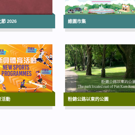
文明展
香港歷史博物館
10:00
 2026
維園市集
香港流行文化節2026：幸會25歲──香港
資料館珍藏展（香港電影資料館二十五周
誌慶節目）
香港電影資料館 | 展覽至2027年3月29日
10:00
型格香港系列 II — 坐觀東西：晏如居明
具與百年椅戲
香港文化博物館
10:00
育活動
粉錦公路以東的公園
香港電影資料館‧25搜影禮（香港電影資
館二十五周年誌慶節目）
香港電影資料館 | 展覽至2027年5月9日
10:00