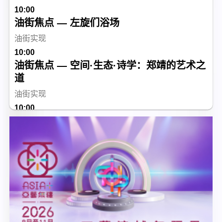
10:00
油街焦点 — 左旋们浴场
油街实现
10:00
油街焦点 — 空间·生态·诗学：郑靖的艺术之
道
油街实现
10:00
Sunmoji
油街实现
10:00
vA! 驻留 — 穿凿：如果伯活楼......
香港视觉艺术中心
10:00
循声觅道展览系列─香港非物质文化遗产
香港非物质文化遗产中心