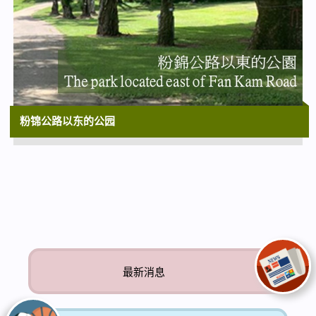
17:30
夏日亲子电影节 2026 「动画短片大派对1：
有毛有翼」
香港太空馆演讲厅
19:30
「香港芭蕾舞学会超新星大赏2026」
粉锦公路以东的公园
大埔文娱中心演艺厅
最新消息