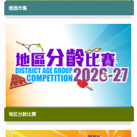
夏日亲子电影节 2026 「动画短片大派对3：
维园市集
创作力量同幻想」
香港太空馆演讲厅
14:30
夏日亲子电影节 2026《树屋奇幻故事集》
(现场粤语配音)
香港电影资料馆电影院
14:15
「香港芭蕾舞学会超新星大赏2026」
大埔文娱中心演艺厅
15:00
《沙田第一号文化洞窟》音乐会
沙田大会堂展览厅
地区分龄比赛
15:30
夏日亲子电影节 2026 「动画短片大派对2：
朋友唔易做」