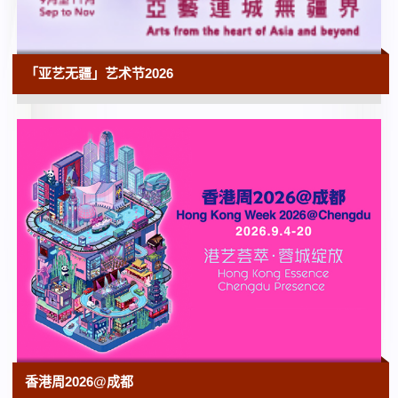
10:00
粤艺远洋──沐文堂广东及外销艺术捐赠展
「亚艺无疆」艺术节2026
香港艺术馆 | 展期由2026年5月29日
10:00
由重读到重逢──再遇馆藏中国书画（第一
期）
香港艺术馆 | 展期由2026年6月26日
10:00
野外生态摄影年展
香港科学馆 | 展期至2026年9月2日
10:00
《沙田第一号文化洞窟》装置艺术
沙田大会堂展览厅
10:00
香港科学馆35周年展览
香港周2026@成都