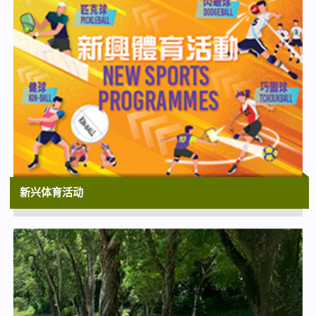
香港太空馆演讲厅
15:00
香港文化中心场地伙伴计划：恒基兆业地产
呈献 合家欢音乐舞剧《熊猫大同萌》 ︳香
港舞蹈团儿童团及少年团二十周年志庆
香港文化中心大剧院
15:30
屯门大会堂场地伙伴计划：经典童话剧场
《龟兔·国王·糖果屋》
新兴体育活动
屯门大会堂文娱厅
17:00
太阳系大冒险3D
香港太空馆 | 上映至2026年10月14日
17:30
夏日亲子电影节 2026《灵雀密语》
香港电影资料馆电影院