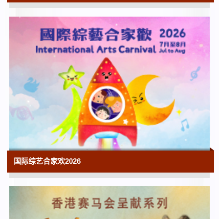
香港科学馆 | 展期至2026年9月16日
10:00
香港赛马会呈献系列：长安万象—陕西隋唐
文明展
香港历史博物馆
10:00
花韵诗情：赵少昂花卉与自写诗选
香港文化博物馆
10:00
香港电影资料馆‧25搜影礼（香港电影资料
馆二十五周年志庆节目）
香港电影资料馆 | 展览至2027年5月9日
国际综艺合家欢2026
10:00
「香港故事」常设展览
香港历史博物馆
10:00