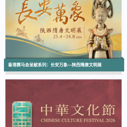
航向太空⸺中国载人航天之旅
香港太空馆大堂 | 展期至2026年9月28日
10:00
香港流行文化节2026：幸会25岁──香港电
影资料馆珍藏展（香港电影资料馆二十五周
年志庆节目）
香港电影资料馆 | 展览至2027年3月29日
10:00
香港赛马会呈献系列：长安万象—陕西隋唐文明展
型格香港系列 II — 坐观东西：晏如居明式家
具与百年椅戏
香港文化博物馆
11:30
夏日亲子电影节 2026《超巨河马缩水之旅》
(现场粤语配音)
香港电影资料馆电影院
11:30