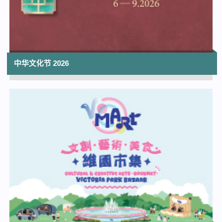
夏日亲子电影节 2026《猫咪雪地交友记》
香港太空馆演讲厅
11:00
「香港芭蕾舞学会超新星大赏2026」
中华文化节 2026
大埔文娱中心演艺厅
11:45
屯门大会堂场地伙伴计划：经典童话剧场
《龟兔·国王·糖果屋》
屯门大会堂文娱厅
12:00
V Mart (维园市集)
维多利亚公园喷水池广场及南亭广场
12:30
太阳系大冒险3D
香港太空馆 | 上映至2026年10月14日
13:30