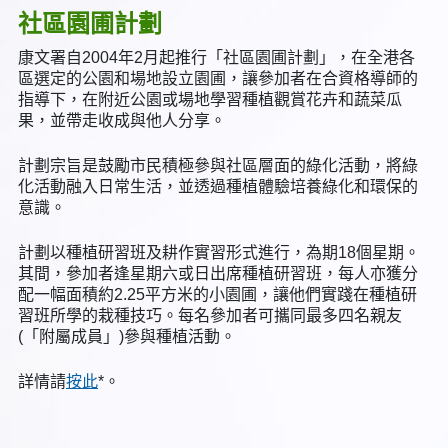
社區園圃計劃
康文署自2004年2月起推行「社區園圃計劃」，在全港各
區選定的公園和場地設立園圃，讓參加者在合資格導師的
指導下，在附近公園或場地學習種植觀賞花卉和蔬菜瓜
果，並帶走收成與他人分享。
計劃宗旨是鼓勵市民積極參與社區層面的綠化活動，將綠
化活動融入日常生活，並透過種植體驗培養綠化和環保的
意識。
計劃以種植研習班及耕作實習形式進行，為期18個星期。
其間，參加者逢星期六或日出席種植研習班，每人亦獲分
配一幅面積約2.25平方米的小園圃，讓他們實踐在種植研
習班所學的栽種技巧。每名參加者可攜同最多四名親友
(「附屬成員」)參與種植活動。
詳情請
按此
*。