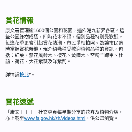
賞花情報
康文署管理逾1600個公園和花園，遍佈港九新界各區。這
些公園綠樹成蔭，四時花木不絕，個別品種特別受歡迎。
每逢花季更會引起賞花熱潮，市民爭相拍照。為讓市民適
時掌握賞花時機，現介紹幾種受歡迎植物品種的資訊，包
括：紅葉、紫花風鈴木、櫻花、黃鐘木、宮粉羊蹄甲、杜
鵑、荷花、大花紫薇及洋紫荊。
詳情請
按此
*。
賞花速遞
「康文＋＋＋」社交專頁每星期分享的花卉及植物介紹，
亦上載至
www.fa.gov.hk/zh/videos.html
，供公眾瀏覽。