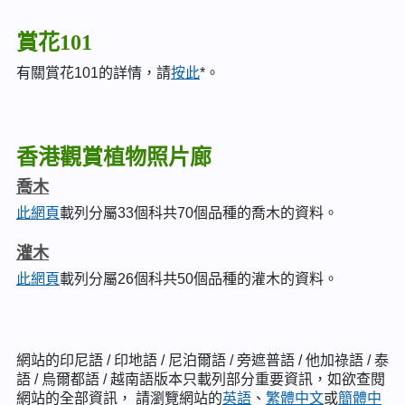
賞花101
有關賞花101的詳情，請
按此
*。
香港觀賞植物照片廊
喬木
此網頁
載列分屬33個科共70個品種的喬木的資料。
灌木
此網頁
載列分屬26個科共50個品種的灌木的資料。
網站的印尼語 / 印地語 / 尼泊爾語 / 旁遮普語 / 他加祿語 / 泰
語 / 烏爾都語 / 越南語版本只載列部分重要資訊，如欲查閱
網站的全部資訊， 請瀏覽網站的
英語
、
繁體中文
或
簡體中