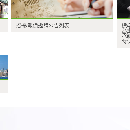
招標/報價邀請公告列表
標
為
承
時