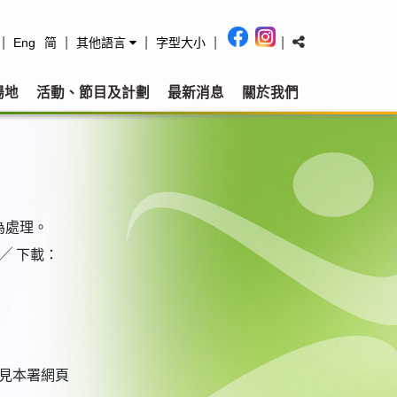
|
|
|
|
|
Eng
简
其他語言
字型大小
場地
活動、節目及計劃
最新消息
關於我們
為處理。
╱ 下載：
見本署網頁