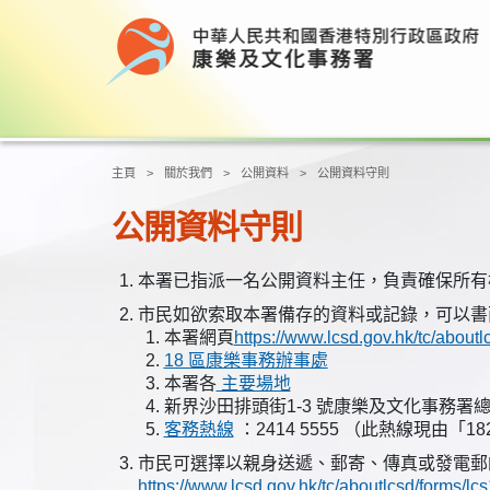
主頁
關於我們
公開資料
公開資料守則
公開資料守則
本署已指派一名公開資料主任，負責確保所有
市民如欲索取本署備存的資料或記錄，可以書
本署網頁
https://www.lcsd.gov.hk/tc/aboutl
18 區康樂事務辦事處
本署各
主要場地
新界沙田排頭街1-3 號康樂及文化事務署總
客務熱線
：2414 5555 （此熱線現由「18
市民可選擇以親身送遞、郵寄、傳真或發電郵
https://www.lcsd.gov.hk/tc/aboutlcsd/forms/lc