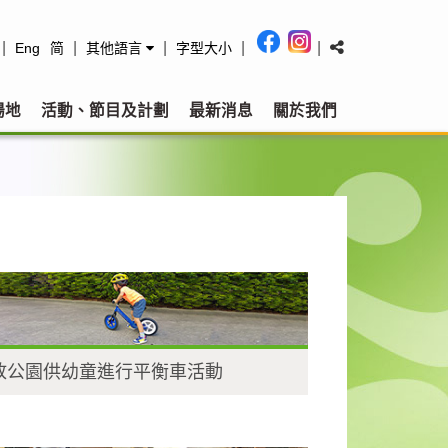
|
|
|
|
|
Eng
简
其他語言
字型大小
場地
活動、節目及計劃
最新消息
關於我們
放公園供幼童進行平衡車活動