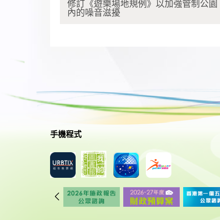
修訂《遊樂場地規例》以加強管制公園
內的噪音滋擾
手機程式