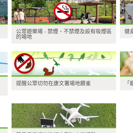
公眾遊樂場 - 禁煙、不禁煙及設有吸煙區
健
的場地
提醒公眾切勿在康文署場地餵雀
「