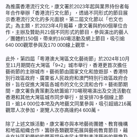
為推廣香港流行文化，康文署於2023年起與業界持份者每
年合作舉辦「香港流行文化節」，透過不同形式的節目展
示香港流行文化的多元面貌。第二屆文化節以「也文也
武」為主題，於2023年4月揭幕，康文署與約60個單位合
作，主辦及贊助共21個不同形式的節目，參與演出的藝人
／團體約150個，帶來約160場活動及網上節目，吸引逾
640 000觀眾參與及170 000線上觀眾。
此外，第四屆「粵港澳大灣區文化藝術節」於2024年10月
至11月期間在大灣區「9+2」城市舉行，香港更首次擔任
藝術節的主辦城市。藝術節由國家文化和旅遊部、香港特
別行政區政府、廣東省人民政府和澳門特別行政區政府合
辦，旨在促進大灣區各城市的文化交流和合作。藝術節期
間，康文署負責策劃及統籌逾770場現場演出及交流活動在
香港和其他大灣區城市同步舉行，並安排70多個線上節
目，逾14 000位本地及內地藝文同業參與，吸引超過216萬
觀眾人次參加，瀏覽人次亦高達約4 600萬。
除了上述文娛活動，康文署亦與本地藝術團體、教育機構
和地區組織合作，籌辦各類觀眾拓展與藝術教育節目，藉
此在社區和學校的層面提升市民大眾對表演藝術的興趣及