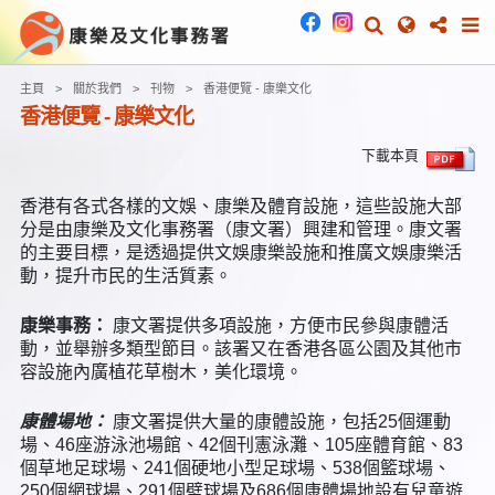
主頁
關於我們
刊物
香港便覽 - 康樂文化
香港便覽 - 康樂文化
下載本頁
香港有各式各樣的文娛、康樂及體育設施，這些設施大部
分是由康樂及文化事務署（康文署）興建和管理。康文署
的主要目標，是透過提供文娛康樂設施和推廣文娛康樂活
動，提升市民的生活質素。
康樂事務：
康文署提供多項設施，方便市民參與康體活
動，並舉辦多類型節目。該署又在香港各區公園及其他市
容設施內廣植花草樹木，美化環境。
康體場地：
康文署提供大量的康體設施，包括25個運動
場、46座游泳池場館、42個刊憲泳灘、105座體育館、83
個草地足球場、241個硬地小型足球場、538個籃球場、
250個網球場、291個壁球場及686個康體場地設有兒童遊