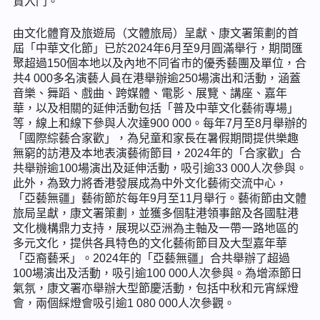
賞入門。
由文化體育及旅遊局（文體旅局）呈獻、康文署策劃的首
屆「中華文化節」已於2024年6月至9月圓滿舉行，期間匯
聚超過150個本地以及內地不同省市的優秀藝團及單位，合
共4 000多名演藝人員在港舉辦逾250場演出和活動，涵蓋
音樂、舞蹈、戲曲、跨媒體、電影、展覽、講座、嘉年
華，以及相關的延伸活動包括「普及中華文化藝術專場」
等，線上和線下參與人次達900 000。每年7月至8月舉辦的
「國際綜藝合家歡」，為兒童和家長在暑假期間提供樂趣
無窮的訪港及本地表演藝術節目，2024年的「合家歡」合
共舉辦逾100場演出及延伸活動，吸引逾33 000人次參與。
此外，為致力將香港發展成為中外文化藝術交流中心，
「亞藝無疆」藝術節於每年9月至11月舉行。藝術節由文體
旅局呈獻，康文署策劃，並獲多個駐港領事館及各國駐港
文化機構鼎力支持，展現以亞洲為主軸及一帶一路地區的
多元文化，提供各具特色的文化藝術節目及大型嘉年華
「亞裔藝釆」。2024年的「亞藝無疆」合共舉辦了超過
100場演出及活動，吸引逾100 000人次參與。為增添節日
氣氛，康文署亦舉辦大型節慶活動，包括中秋和元宵綵燈
會，兩個綵燈會吸引逾1 080 000人次參觀。