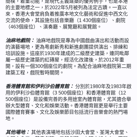
簡樸，着重功能，是現代主義建築的優秀例子，也是本港
的主要地標之一，於2022年5月被列為法定古蹟。一直以
來，香港大會堂肩負着推廣本地文化藝術和促進中西文化
交流的使命，其設施包括音樂廳（1 430個座位）、劇院
（463個座位）、演奏廳、展覽廳和展覽館。
油麻地戲院：
油麻地戲院是專為中國戲曲演出和活動而設
的演藝場地，更為粵劇新秀和新進劇團提供演出、排練和
培訓設施。這座於1930年建成的二級歷史建築，連同毗鄰
屬一級歷史建築的紅磚屋，經活化改建後，於2012年重
開，設有一個300個座位的劇院。為配合油麻地戲院第二期
建築工程，戲院暫時關閉。
香港體育館和伊利沙伯體育館：
分別於1980年及1983年啟
用的伊利沙伯體育館（3 500個座位）和香港體育館（12
500個座位）是設備完善的多用途室內體育館，尤其適合舉
辦大型體育、文化和娛樂活動。香港體育館更是舉行主要
國際體育賽事、文化及娛樂節目包括流行音樂會的熱門場
地。
其他場地：
其他表演場地包括沙田大會堂、荃灣大會堂、