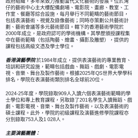
政府組織，多年來致力推動當代文化藝術的發展。位於灣
仔的藝術中心主大樓配備劇場、電影院、畫廊、教室、工
作室、餐廳等綜合設施，每月舉行不同範疇的藝術節目，
包括表演藝術、視覺及錄像藝術；同時亦策劃公共藝術計
劃、藝術會議等多元藝術節目。轄下的香港藝術學院於
2000年成立，是政府認可的學術機構。其學歷頒授課程集
中在藝術範疇（包括陶藝、繪畫、攝影及雕塑），提供的
課程包括高級文憑及學士學位。
香港演藝學院
於1984年成立，提供表演藝術的專業教育、
培訓和研究設施，範疇包括戲曲、舞蹈、戲劇、電影電
視、音樂、舞台及製作藝術。根據2025年QS世界大學學科
排名，學院在表演藝術類別排名全球前20位。
2024-25年度，學院錄取909人入讀六個表演藝術範疇的學
士學位和專上教育課程，另取錄了201名學生入讀舞蹈、戲
劇、電影電視、音樂、舞台及製作藝術，以及表演藝術的
碩士課程。此外，學院的初級課程及演藝進修學院課程亦
分別錄取753人及1 028人。
主要演藝團體：