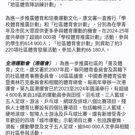
「地區體育隊訓練計劃」。
為進一步推廣體育和培養運動文化，康文署一直推行「學
校體育推廣計劃」和「社區體育會計劃」，分別為在學青
年及市民大眾提供更多參與體育運動的機會。在2024-25年
度共舉辦了超過8 000項「學校體育推廣計劃」活動，參與
的學生約614 900人；「社區體育會計劃」則資助了約3
220項社區體育發展活動，參加人數約65 180人。
全港運動會（港運會）﹕
為進一步推廣社區的「普及體
育」文化，康文署於2007年起，聯同體育委員會及其轄下
的社區體育事務委員會、18區區議會、中國香港體育協會
暨奧林匹克委員會和相關的體育總會，每兩年舉辦一次港
運會。第九屆港運會已於2023至2024年圓滿舉行，有超過
4 600名來自18區的運動員參與田徑、羽毛球、三人籃球、
五人足球、游泳、乒乓球、網球及排球八個比賽項目。殘
疾人士體育比賽設有四個比賽項目，包括輪椅三人籃球、
硬地滾球、智障人士游泳及乒乓球比賽。還有新增受青少
年歡迎的四項「城市運動」示範項目比賽，包括霹靂舞、
滑板、運動攀登及女子五人足球，逾940 000人次參與相關
的社區參與活動。