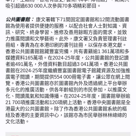
吸引超過630 000人次參與70多項精彩節目。
公共圖書館
：
康文署轄下71間固定圖書館和12間流動圖書
館為使用者提供便捷的服務，以配合社會人士對知識、資
訊、研究、終身學習、進修及善用餘暇方面的需求，並致
力推廣閱讀和文學藝術。此外，康文署又負責管理書刊註
冊組，專責為在本港印刷的書刊註冊，以保存本港文獻。
香港公共圖書館館藏豐富完備，共有書籍逾1 361萬項和多
媒體資料165萬項。在2024-25年度，公共圖書館的登記讀
者逾491萬名，外借資料數目超過3 041萬項。香港公共圖
書館在2024-25年度繼續豐富圖書館電子館藏資源及加強推
廣電子閱讀，期間提供554 000冊電子書，讓公眾在網上閱
覽。香港公共圖書館亦於圖書館內外及透過網上平台舉辦
多元化的推廣活動，供各年齡組別的市民參加，以推廣文
化、閱讀風氣和知識傳播。在2024-25年度，圖書館舉辦逾
21 700項推廣活動和120項網上活動。香港中央圖書館是全
港最大的公共圖書館。除了作為香港公共圖書館系統的樞
紐及香港的主要資訊中心，該館亦為市民舉辦林林總總的
文化活動。