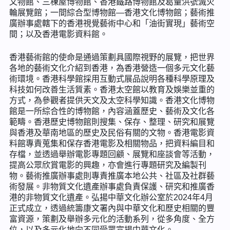
文物館、三棟屋博物館、香港鐵路博物館及葛量洪號滅火
輪展覽館；一間綜合型博物館—香港文化博物館；藝術推
廣辦事處轄下的香港視覺藝術中心和「油街實現」藝術空
間；以及香港電影資料館。
香港藝術館的使命是通過策劃具國際視野的展覽，把世界
各地的藝術文化介紹到香港，為香港營造一個多元文化藝
術環境。香港科學館採用互動式展品說明各種科學原理及
科技如何改善生活質素。香港太空館以教育及娛樂並重的
方式，為參觀者提供天文及太空科學知識。香港文化博物
館是一所綜合性的博物館，內容涵蓋歷史、藝術及文化各
範疇。香港歷史博物館則搜集、保存、整理、研究和展覽
與香港及華南地區的歷史及民俗有關的文物。香港電影資
料館專責蒐集和保存香港電影及相關物品，把資料編目和
存檔，並透過舉辦電影專題回顧、展覽和座談會等活動，
提高公眾欣賞電影的興趣，亦會進行專題研究及編製刊
物。藝術推廣辦事處則專責推廣本地公共、社區及社群藝
術發展。非物質文化遺產辦事處負責保護、研究和推廣香
港的非物質文化遺產。弘揚中華文化辦公室於2024年4月
正式成立，透過統籌康文署內與中華文化和歷史相關的豐
富資源，策劃及舉辦多元化的活動系列，從多角度、全方
位，以及多元化地向不同受眾宣揚中華文化。