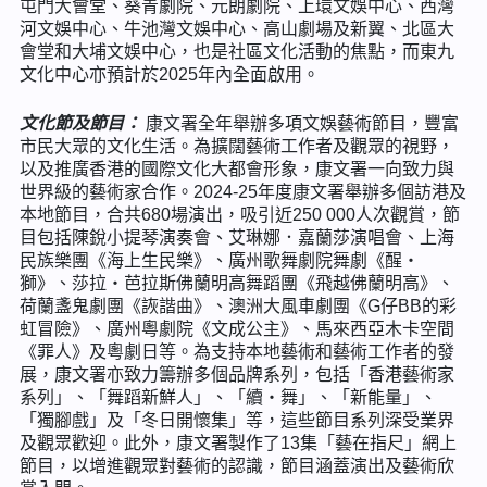
屯門大會堂、葵青劇院、元朗劇院、上環文娛中心、西灣
河文娛中心、牛池灣文娛中心、高山劇場及新翼、北區大
會堂和大埔文娛中心，也是社區文化活動的焦點，而東九
文化中心亦預計於2025年內全面啟用。
文化節及節目：
康文署全年舉辦多項文娛藝術節目，豐富
市民大眾的文化生活。為擴闊藝術工作者及觀眾的視野，
以及推廣香港的國際文化大都會形象，康文署一向致力與
世界級的藝術家合作。2024-25年度康文署舉辦多個訪港及
本地節目，合共680場演出，吸引近250 000人次觀賞，節
目包括陳銳小提琴演奏會、艾琳娜．嘉蘭莎演唱會、上海
民族樂團《海上生民樂》、廣州歌舞劇院舞劇《醒‧
獅》、莎拉‧芭拉斯佛蘭明高舞蹈團《飛越佛蘭明高》、
荷蘭盞鬼劇團《詼諧曲》、澳洲大風車劇團《G仔BB的彩
虹冒險》、廣州粵劇院《文成公主》、馬來西亞木卡空間
《罪人》及粵劇日等。為支持本地藝術和藝術工作者的發
展，康文署亦致力籌辦多個品牌系列，包括「香港藝術家
系列」、「舞蹈新鮮人」、「續‧舞」、「新能量」、
「獨腳戲」及「冬日開懷集」等，這些節目系列深受業界
及觀眾歡迎。此外，康文署製作了13集「藝在指尺」網上
節目，以增進觀眾對藝術的認識，節目涵蓋演出及藝術欣