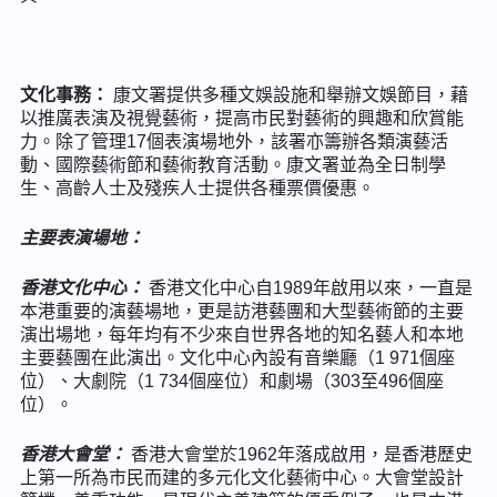
文化事務：
康文署提供多種文娛設施和舉辦文娛節目，藉
以推廣表演及視覺藝術，提高市民對藝術的興趣和欣賞能
力。除了管理17個表演場地外，該署亦籌辦各類演藝活
動、國際藝術節和藝術教育活動。康文署並為全日制學
生、高齡人士及殘疾人士提供各種票價優惠。
主要表演場地：
香港文化中心：
香港文化中心自1989年啟用以來，一直是
本港重要的演藝場地，更是訪港藝團和大型藝術節的主要
演出場地，每年均有不少來自世界各地的知名藝人和本地
主要藝團在此演出。文化中心內設有音樂廳（1 971個座
位）、大劇院（1 734個座位）和劇場（303至496個座
位）。
香港大會堂：
香港大會堂於1962年落成啟用，是香港歷史
上第一所為市民而建的多元化文化藝術中心。大會堂設計