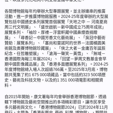
各間博物館每年均舉辦大型專題展覽，並主辦連串的推廣
活動，進一步推廣博物館服務。2024-25年度舉辦的大型展
覽包括中國通史系列展覽首個展覽「天地之中 － 河南夏商
周三代文明展」、「盛世啟航－新中國成立75周年成就」
展覽系列、「袖珍‧厚禮－浮雲軒藏中國鼻煙壺捐贈
展」、「尋香記－中國芳香文化藝術展」、「吳冠中藝術
贊助：展覽系列」、「塞尚和雷諾阿的世界－法國橘園美
術館及奧賽博物館珍藏展」、「俠之大者－金庸百年誕辰
紀念‧任哲雕塑展」、「滄海一聲笑－黃霑」、「無域－
香港國際海報三年展2024」、「回望－夢周文教基金會早
期中國影像藏品展」及「香港多面體展覽系列」。2024-25
年度博物館總入場人次超過766萬。至2025年3月底，博物
館共蒐集了約1 675 000項藏品，當中包括約323 500項歷
史、藝術及科技文物，以及約1 351 000項電影和相關資
料。
自2015年開始，康文署每年均會舉辦香港博物館節，透過
轄下博物館及藝術空間推出的多項精彩節目，讓市民享受
多元藝術與文化。「香港博物館節2024」已於2024年11月
舉行，主題為「香港有歷史. 藝術. 科學. 博物館」，期間共