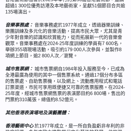
超過1 300位優秀訪港及本地藝術家，呈獻51個節目合共逾
135場演出。
音樂事務處：
音樂事務處於1977年成立，透過器樂訓練、
樂團訓練及多元化的音樂活動，提高市民大眾，尤其是青
少年對音樂的認識和欣賞能力，從而拓展新一代的音樂會
觀眾。音樂事務處在2024-25年度訓練的學員有7 600名，
舉辦355項現場活動，吸引約179 000人次參與，並製作8
項網上節目，逾2 800人次／瀏覽。
城市售票網：
城市售票網自1984年投入服務至今，已成為
全港最廣為使用的其中一個售票系統。通過17個分布多區
的售票處、自助售票機，以及網上、流動應用程式和電話
訂票渠道，市民可享用既便捷又可靠的售票服務。在2024-
25年度，經城市售票網售票的表演節目約6 800場，售出的
門票約310萬張，總值約8.52億元。
其他香港表演場地及演藝團體：
香港藝術中心
於1977年成立，是一所自負盈虧非牟利的非