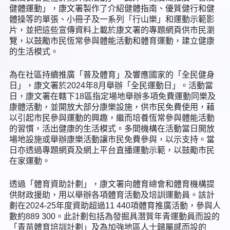
健體運動」，康文署製作了介紹健體指南、優質健行和健
體操等的單張、小冊子及一系列「行山樂」和運動示範影
片，並把這些宣傳資料上載於康文署的專題網頁供市民瀏
覽，以鼓勵市民恆常參與體能活動和體育運動，建立健康
的生活模式。
為在社區持續推廣「普及體育」及響應國家的「全民健身
日」，康文署於2024年8月舉辦「全民運動日」。活動當
日，康文署在轄下18區指定場地舉辦多項免費運動同樂及
康體活動，並開放大部分康樂設施，供市民免費使用，藉
以引起市民參與運動的興趣，繼而培養恆常參與體能活動
的習慣，活出健康的生活模式。多間機構在活動當日開放
場地設施或舉辦康樂活動讓市民免費參與，以示支持。當
日亦透過專題網頁及網上平台直播運動示範，以鼓勵市民
在家運動。
透過「體育資助計劃」，康文署向體育總會和體育機構提
供財政援助，用以舉辦各項體育活動及培訓運動員。該計
劃在2024-25年度資助超過11 440項體育推廣活動，參與人
數約889 300。此計劃包括為發掘具潛質年青運動員而設的
「青苗體育培訓計劃」及為加強地區人士歸屬感而設的