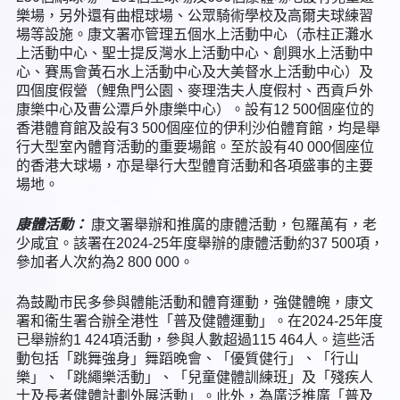
樂場，另外還有曲棍球場、公眾騎術學校及高爾夫球練習
場等設施。康文署亦管理五個水上活動中心（赤柱正灘水
上活動中心、聖士提反灣水上活動中心、創興水上活動中
心、賽馬會黃石水上活動中心及大美督水上活動中心）及
四個度假營（鯉魚門公園、麥理浩夫人度假村、西貢戶外
康樂中心及曹公潭戶外康樂中心）。設有12 500個座位的
香港體育館及設有3 500個座位的伊利沙伯體育館，均是舉
行大型室內體育活動的重要場館。至於設有40 000個座位
的香港大球場，亦是舉行大型體育活動和各項盛事的主要
場地。
康體活動：
康文署舉辦和推廣的康體活動，包羅萬有，老
少咸宜。該署在2024-25年度舉辦的康體活動約37 500項，
參加者人次約為2 800 000。
為鼓勵市民多參與體能活動和體育運動，強健體魄，康文
署和衞生署合辦全港性「普及健體運動」。在2024-25年度
已舉辦約1 424項活動，參與人數超過115 464人。這些活
動包括「跳舞強身」舞蹈晚會、「優質健行」、「行山
樂」、「跳繩樂活動」、「兒童健體訓練班」及「殘疾人
士及長者健體計劃外展活動」。此外，為廣泛推廣「普及