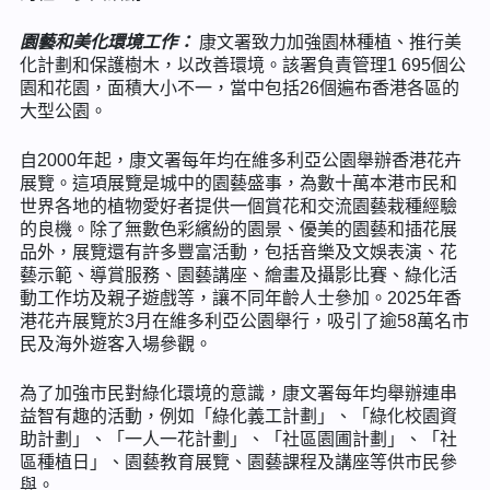
園藝和美化環境工作：
康文署致力加強園林種植、推行美
化計劃和保護樹木，以改善環境。該署負責管理1 695個公
園和花園，面積大小不一，當中包括26個遍布香港各區的
大型公園。
自2000年起，康文署每年均在維多利亞公園舉辦香港花卉
展覽。這項展覽是城中的園藝盛事，為數十萬本港市民和
世界各地的植物愛好者提供一個賞花和交流園藝栽種經驗
的良機。除了無數色彩繽紛的園景、優美的園藝和插花展
品外，展覽還有許多豐富活動，包括音樂及文娛表演、花
藝示範、導賞服務、園藝講座、繪畫及攝影比賽、綠化活
動工作坊及親子遊戲等，讓不同年齡人士參加。2025年香
港花卉展覽於3月在維多利亞公園舉行，吸引了逾58萬名市
民及海外遊客入場參觀。
為了加強市民對綠化環境的意識，康文署每年均舉辦連串
益智有趣的活動，例如「綠化義工計劃」、「綠化校園資
助計劃」、「一人一花計劃」、「社區園圃計劃」、「社
區種植日」、園藝教育展覽、園藝課程及講座等供市民參
與。