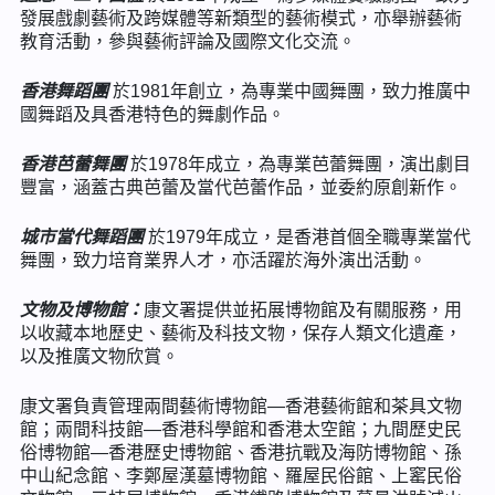
發展戲劇藝術及跨媒體等新類型的藝術模式，亦舉辦藝術
教育活動，參與藝術評論及國際文化交流。
香港舞蹈團
於1981年創立，為專業中國舞團，致力推廣中
國舞蹈及具香港特色的舞劇作品。
香港芭蕾舞團
於1978年成立，為專業芭蕾舞團，演出劇目
豐富，涵蓋古典芭蕾及當代芭蕾作品，並委約原創新作。
城市當代舞蹈團
於1979年成立，是香港首個全職專業當代
舞團，致力培育業界人才，亦活躍於海外演出活動。
文物及博物館：
康文署提供並拓展博物館及有關服務，用
以收藏本地歷史、藝術及科技文物，保存人類文化遺產，
以及推廣文物欣賞。
康文署負責管理兩間藝術博物館—香港藝術館和茶具文物
館；兩間科技館—香港科學館和香港太空館；九間歷史民
俗博物館—香港歷史博物館、香港抗戰及海防博物館、孫
中山紀念館、李鄭屋漢墓博物館、羅屋民俗館、上窰民俗