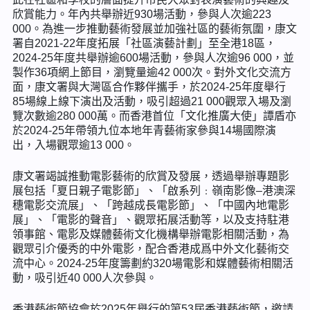
欣賞能力。年內共舉辦近930場活動，參與人次逾223
000。為進一步推動藝術發展並加強社區的藝術氛圍，康文
署自2021-22年度拓展「社區演藝計劃」至全港18區，
2024-25年度共舉辦逾600場活動，參與人次逾96 000，並
製作36項網上節目，瀏覽量逾42 000次。對外文化交流方
面，康文署與大灣區合作夥伴攜手，於2024-25年度舉行
85場線上線下演出及活動，吸引超過21 000觀眾入場及瀏
覽次數逾280 000萬。而香港首位「文化推廣大使」譚盾亦
於2024-25年帶領九位本地年青藝術家參與14場國際演
出，入場觀眾逾13 000。
康文署竭誠推動電影藝術的欣賞及發展，透過舉辦專題影
展包括「夏日親子電影節」、「啟系列﹕嶺南影像–港澳深
穗電影交流展」、「跨越成長電影節」、「中國內地電影
展」、「電影的聲音」、觀眾拓展活動等，以及支持駐港
領事館、電影及媒體藝術文化機構舉辦電影相關活動，為
觀眾引介優秀的中外電影，配合香港成爲中外文化藝術交
流中心。2024-25年度籌劃約320場電影和媒體藝術相關活
動，吸引近40 000人次參與。
香港藝術節協會於2025年舉行的第53屆香港藝術節，邀請