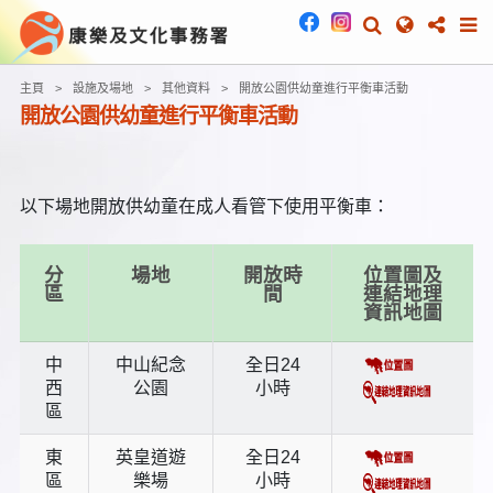
主頁
設施及場地
其他資料
開放公園供幼童進行平衡車活動
開放公園供幼童進行平衡車活動
以下場地開放供幼童在成人看管下使用平衡車：
分
場地
開放時
位置圖及
區
間
連結地理
資訊地圖
中
中山紀念
全日24
西
公園
小時
區
東
英皇道遊
全日24
區
樂場
小時