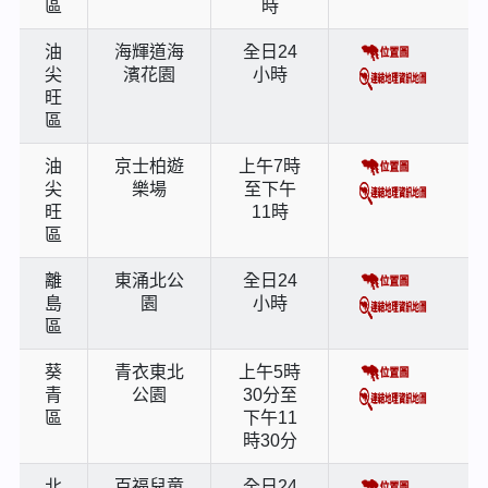
區
時
油
海輝道海
全日24
尖
濱花園
小時
旺
區
油
京士柏遊
上午7時
尖
樂場
至下午
旺
11時
區
離
東涌北公
全日24
島
園
小時
區
葵
青衣東北
上午5時
青
公園
30分至
區
下午11
時30分
北
百福兒童
全日24