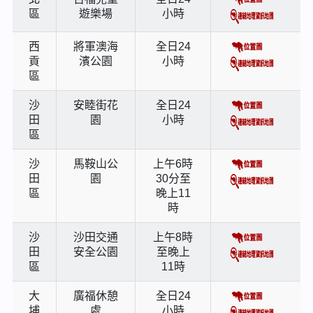
區
遊樂場
小時
西
將軍澳海
全日24
貢
濱公園
小時
區
沙
安睦街花
全日24
田
園
小時
區
沙
馬鞍山公
上午6時
田
園
30分至
區
晚上11
時
沙
沙田交通
上午8時
田
安全公園
至晚上
區
11時
大
廣福休憩
全日24
埔
處
小時