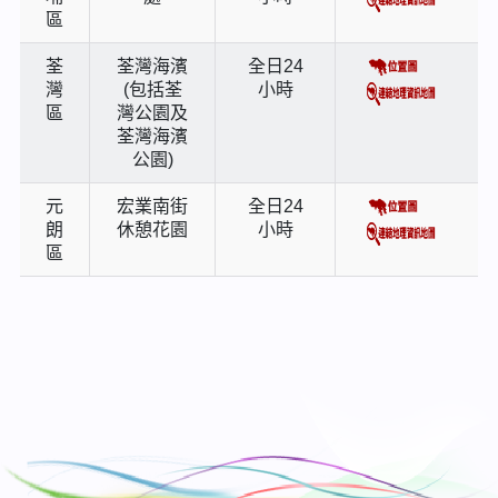
區
荃
荃灣海濱
全日24
灣
(包括荃
小時
區
灣公園及
荃灣海濱
公園)
元
宏業南街
全日24
朗
休憩花園
小時
區