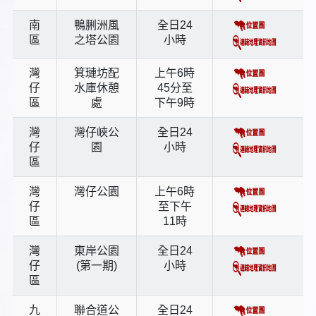
南
鴨脷洲風
全日24
區
之塔公園
小時
灣
箕璉坊配
上午6時
仔
水庫休憩
45分至
區
處
下午9時
灣
灣仔峽公
全日24
仔
園
小時
區
灣
灣仔公園
上午6時
仔
至下午
區
11時
灣
東岸公園
全日24
仔
(第一期)
小時
區
九
聯合道公
全日24