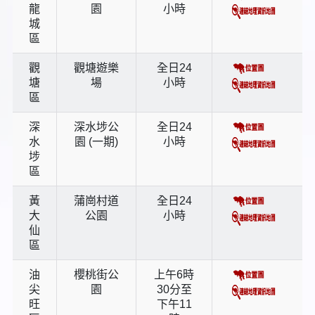
龍
園
小時
城
區
觀
觀塘遊樂
全日24
塘
場
小時
區
深
深水埗公
全日24
水
園 (一期)
小時
埗
區
黃
蒲崗村道
全日24
大
公園
小時
仙
區
油
櫻桃街公
上午6時
尖
園
30分至
旺
下午11