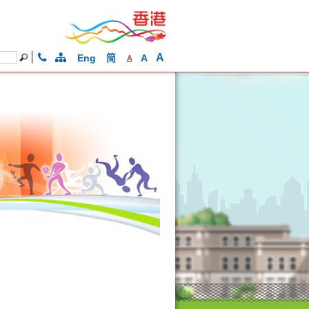
A
Eng
简
A
A