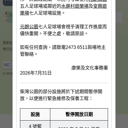
五人足球場或鄰近的
水邊村遊樂場
及
安興遊
樂場
七人足球場設施。
元朗公園
七人足球場會視乎清理工作進度而
儘快重開。不便之處，敬請原諒。
重要告示
|
私隠政策
|
網頁指南
如有任何查詢，請致電2473 6511與場地主
修訂日期: 2020年1月14日
管聯絡。
康樂及文化事務署
2026年7月31日
© 2018 康樂及文化事務署 版權所有
柴灣公園的部分設施將於下述期間暫停開
放，以便進行緊急維修及保養工程：
設施
暫停開放日期
4 號籃