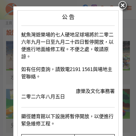
公 告
Main content start
主頁
設施及場地
設施及場地列表
設施及場地列表
魷魚灣遊樂場的七人硬地足球場將於二零二
六年九月一日至九月二十四日暫停開放，以
便進行地面維修工程。不便之處，敬請原
諒。
如有任何查詢，請致電2191 1561與場地主
管聯絡。
水上運動設施
康樂及文化事務署
二零二六年八月五日
顯徑體育館以下設施將暫停開放，以便進行
緊急維修工程。
兒童設施