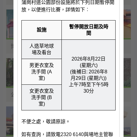
蒲崗村道公園部份設施將於下列日期暫停開
放，以便進行比賽，詳情如下︰
暫停開放日期及時
設施
間
博物館
人造草地球
場及看台
2026年8月22日
男更衣室及
(星期六)
洗手間 (A
(後補日: 2026年8
室)
月29日 (星期六))
上午7時至下午5時
女更衣室及
30分
公園及動植物公園
洗手間 (B
室)
不便之處，敬請原諒。
如有查詢，請致電2320 6140與場地主管聯