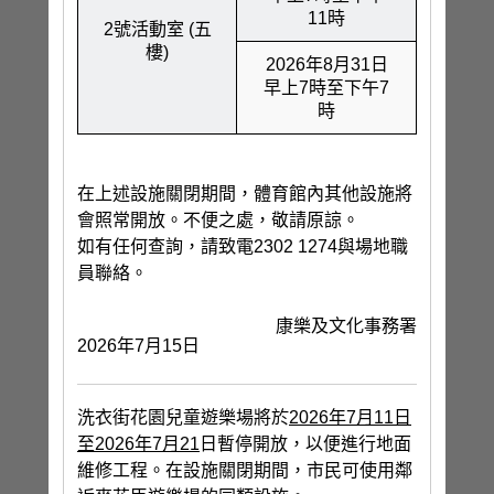
11時
2號活動室 (五
樓)
2026年8月31日
早上7時至下午7
時
在上述設施關閉期間，體育館內其他設施將
會照常開放。不便之處，敬請原諒。
如有任何查詢，請致電2302 1274與場地職
員聯絡。
康樂及文化事務署
2026年7月15日
洗衣街花園兒童遊樂場將於
2026
年
7
月
11
日
至
2026
年
7
月
21
日暫停開放，以便進行地面
維修工程。在設施關閉期間，市民可使用鄰