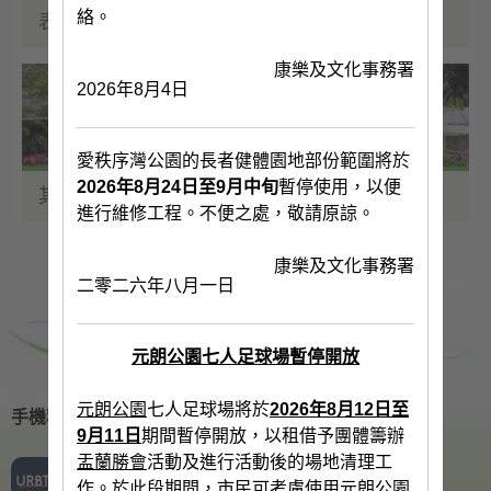
絡。
表演場地
康樂及文化事務署
2026年8月4日
愛秩序灣公園的長者健體園地部份範圍將於
2026年8月24日至9月中旬
暫停使用，以便
其他設施及場地
進行維修工程。不便之處，敬請原諒。
康樂及文化事務署
二零二六年八月一日
元朗公園七人足球場暫停開放
元朗公園
七人足球場將於
2026年8月12日至
手機程式
9月11日
期間暫停開放，以租借予團體籌辦
盂蘭勝會
活動及進行活動後的場地清理工
作。於此段期間，市民可考慮使用
元朗公園