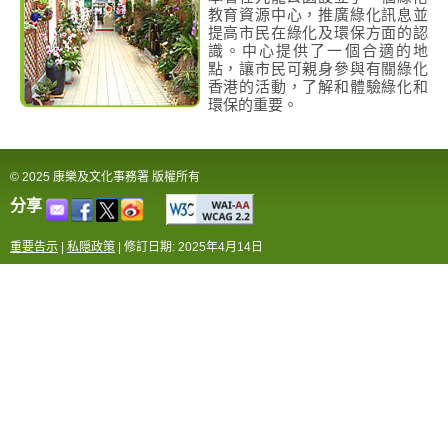
教育資源中心，推廣綠化訊息並
提高市民在綠化及環保方面的認
識。中心提供了一個合適的地
點，讓市民可親身參與有關綠化
香港的活動，了解和體驗綠化和
環保的重要。
© 2025 康樂及文化事務署 版權所有
分享
重要告示
|
私隠政策
|
修訂日期: 2025年4月14日