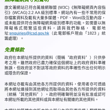
康文署網站已符合萬維網聯盟 (W3C)《無障礙網頁內容指
引》(WCAG) 2.2 AA 級別標準。網站內有一些不常用的保
存檔案資料及載有大量多媒體、PDF、Word及互動內容，
或未能提供符合無障礙網頁級別標準的功能。如需要以無
障礙格式閱覽這些資料，請與我們聯絡， 電郵地
址:
enquiries@lcsd.gov.hk
（此電郵帳戶現由「1823 」統
籌處理）。
免責條款
政府在本網址所提供的資料（簡稱〝政府資料〞）只供參
考之用。雖然政府已盡力確保這個網址上的政府資料準確
無誤，但政府並不對該等政府資料的準確性作出任何明示
或隱含的保證。
本網址亦載有由其他各方所提供的資料，使用者亦可透過
將本網址連接到其他網址而取得由其他各方所提供的資料
（統稱〝其他資料〞）。政府明確聲明並沒有批准或認可
本網址所載的其他資料或與本網址有關連的其他資料。