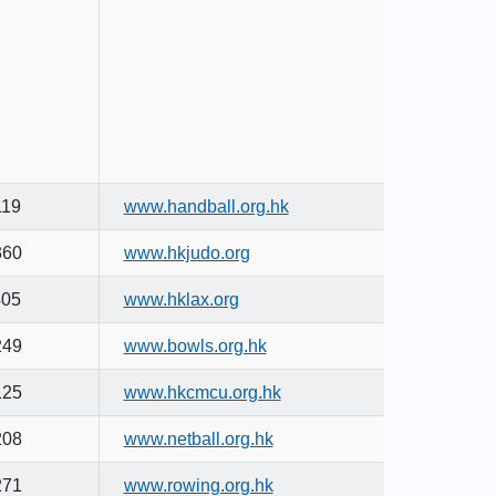
119
www.handball.org.hk
360
www.hkjudo.org
405
www.hklax.org
249
www.bowls.org.hk
125
www.hkcmcu.org.hk
208
www.netball.org.hk
271
www.rowing.org.hk