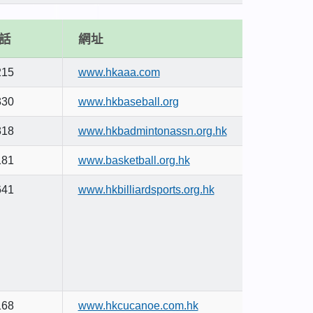
話
網址
215
www.hkaaa.com
330
www.hkbaseball.org
318
www.hkbadmintonassn.org.hk
181
www.basketball.org.hk
641
www.hkbilliardsports.org.hk
168
www.hkcucanoe.com.hk