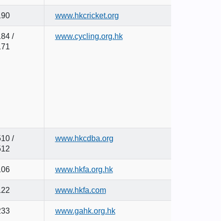
190
www.hkcricket.org
84 /
www.cycling.org.hk
171
10 /
www.hkcdba.org
512
106
www.hkfa.org.hk
122
www.hkfa.com
233
www.gahk.org.hk