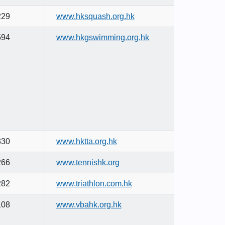
229
www.hksquash.org.hk
594
www.hkgswimming.org.hk
330
www.hktta.org.hk
266
www.tennishk.org
282
www.triathlon.com.hk
108
www.vbahk.org.hk