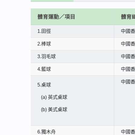
體育運動／項目
體育
1.田徑
中國
2.棒球
中國
3.羽毛球
中國
4.籃球
中國
中國
5.桌球
(a)
英式桌球
(b)
美式桌球
6.獨木舟
中國