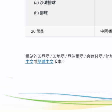
(a)
沙灘排球
(b)
排球
26.武術
中國
網站的印尼語 / 印地語 / 尼泊爾語 / 旁遮普語 
中文
或
簡體中文
版本。