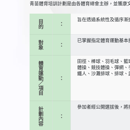
青苗體育培訓計劃是由各體育總會主辦，並獲康
旨在透過系統性及循序漸
目
：
的
已掌握指定體育運動基本
對
：
象
田徑、棒球、羽毛球、籃
體
體操、競技體操、彈網、
育
運
鐵人、沙灘排球、排球、
動
：
／
項
目
參加者經公開選拔後，將
計
劃
：
內
容