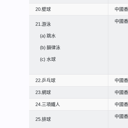
20.壁球
中國
中國
21.游泳
(a)
跳水
(b)
韻律泳
(c)
水球
22.乒乓球
中國
23.網球
中國
24.三項鐵人
中國
中國
25.排球