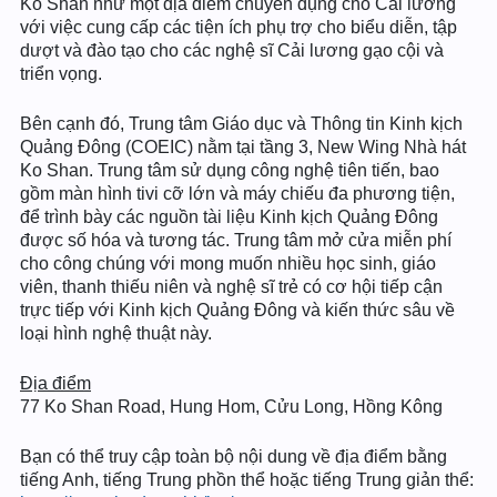
Ko Shan như một địa điểm chuyên dụng cho Cải lương
với việc cung cấp các tiện ích phụ trợ cho biểu diễn, tập
dượt và đào tạo cho các nghệ sĩ Cải lương gạo cội và
triển vọng.
Bên cạnh đó, Trung tâm Giáo dục và Thông tin Kinh kịch
Quảng Đông (COEIC) nằm tại tầng 3, New Wing Nhà hát
Ko Shan. Trung tâm sử dụng công nghệ tiên tiến, bao
gồm màn hình tivi cỡ lớn và máy chiếu đa phương tiện,
để trình bày các nguồn tài liệu Kinh kịch Quảng Đông
được số hóa và tương tác. Trung tâm mở cửa miễn phí
cho công chúng với mong muốn nhiều học sinh, giáo
viên, thanh thiếu niên và nghệ sĩ trẻ có cơ hội tiếp cận
trực tiếp với Kinh kịch Quảng Đông và kiến thức sâu về
loại hình nghệ thuật này.
Địa điểm
77 Ko Shan Road, Hung Hom, Cửu Long, Hồng Kông
Bạn có thể truy cập toàn bộ nội dung về địa điểm bằng
tiếng Anh, tiếng Trung phồn thể hoặc tiếng Trung giản thể: