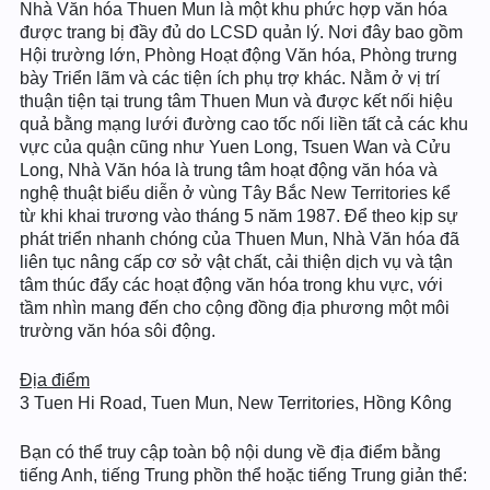
Nhà Văn hóa Thuen Mun là một khu phức hợp văn hóa
được trang bị đầy đủ do LCSD quản lý. Nơi đây bao gồm
Hội trường lớn, Phòng Hoạt động Văn hóa, Phòng trưng
bày Triển lãm và các tiện ích phụ trợ khác. Nằm ở vị trí
thuận tiện tại trung tâm Thuen Mun và được kết nối hiệu
quả bằng mạng lưới đường cao tốc nối liền tất cả các khu
vực của quận cũng như Yuen Long, Tsuen Wan và Cửu
Long, Nhà Văn hóa là trung tâm hoạt động văn hóa và
nghệ thuật biểu diễn ở vùng Tây Bắc New Territories kể
từ khi khai trương vào tháng 5 năm 1987. Để theo kịp sự
phát triển nhanh chóng của Thuen Mun, Nhà Văn hóa đã
liên tục nâng cấp cơ sở vật chất, cải thiện dịch vụ và tận
tâm thúc đẩy các hoạt động văn hóa trong khu vực, với
tầm nhìn mang đến cho cộng đồng địa phương một môi
trường văn hóa sôi động.
Địa điểm
3 Tuen Hi Road, Tuen Mun, New Territories, Hồng Kông
Bạn có thể truy cập toàn bộ nội dung về địa điểm bằng
tiếng Anh, tiếng Trung phồn thể hoặc tiếng Trung giản thể: