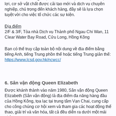
lợi, cơ sở vật chất được cải tạo mới và dịch vụ chuyên
nghiệp, chú trọng đến khách hàng, đây sẽ là lựa chọn
tuyệt vời cho việc tổ chức các sự kiện.
Địa điểm
2/F & 3/F, Tòa nhà Dịch vụ Thành phố Ngau Chi Wan, 11
Clear Water Bay Road, Cửu Long, Hồng Kông
Bạn có thể truy cập toàn bộ nội dung về địa điểm bằng
tiếng Anh, tiếng Trung phồn thể hoặc tiếng Trung giản thể:
https://www.lcsd.gov.hk/ncwcc/
6. Sân vận động Queen Elizabeth
Được khánh thành vào năm 1980, Sân vận động Queen
Elizabeth (Sân vận động) là địa điểm đa năng hàng đầu
của Hồng Kông, tọa lạc tại trung tâm Vạn Chai, cung cấp
cho công chúng cơ hội xem và tham gia các hoạt động thể
thao, giải trí và văn hóa, tất cả đều diễn ra dưới một mái