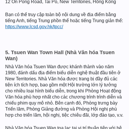
12 On Pong Road, Tai Po, New Territories, Hồng Kông
Bạn có thể truy cập toàn bộ nội dung về địa điểm bằng
tiếng Anh, tiếng Trung phồn thể hoặc tiếng Trung giản thể:
https://www.lcsd.gov.hk/tpcc/
5. Tsuen Wan Town Hall (Nhà Văn hóa Tsuen
Wan)
Nhà Văn hóa Tsuen Wan được khánh thành vào năm
1980, đánh dấu địa điểm biểu diễn nghệ thuật đầu tiên ở
New Territories. Nhà Văn hóa được trang bị đầy đủ các
tiện ích tích hợp, bao gồm một Hội trường lớn lý tưởng
cho nhiều loại hình biểu diễn, trong khi Phòng Hoạt động
Văn hóa phù hợp nhất cho các chương trình trình diễn và
chiếu phim quy mô nhỏ. Bên cạnh đó, Phòng trưng bày
Triển lãm, Phòng Giảng đường và Phòng Hội nghị phù
hợp cho triển lãm, hội nghị, tiệc chiêu đãi, lớp đào tạo, v.v.
Nhà Văn hóa Tsuen Wan tọa lạc tại vị trí thuận tiện với hệ