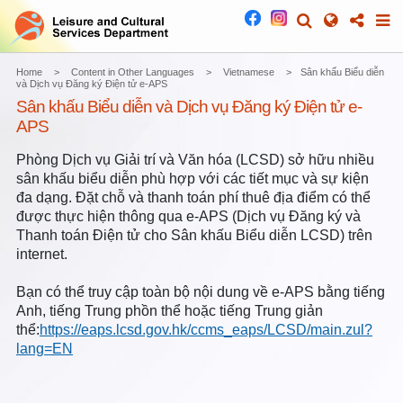
Home
Content in Other Languages
Vietnamese
Sân khấu Biểu diễn
và Dịch vụ Đăng ký Điện tử e-APS
Sân khấu Biểu diễn và Dịch vụ Đăng ký Điện tử e-
APS
Phòng Dịch vụ Giải trí và Văn hóa (LCSD) sở hữu nhiều
sân khấu biểu diễn phù hợp với các tiết mục và sự kiện
đa dạng. Đặt chỗ và thanh toán phí thuê địa điểm có thể
được thực hiện thông qua e-APS (Dịch vụ Đăng ký và
Thanh toán Điện tử cho Sân khấu Biểu diễn LCSD) trên
internet.
Bạn có thể truy cập toàn bộ nội dung về e-APS bằng tiếng
Anh, tiếng Trung phồn thể hoặc tiếng Trung giản
thể:
https://eaps.lcsd.gov.hk/ccms_eaps/LCSD/main.zul?
lang=EN