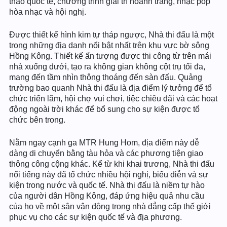
thao quốc tế, chương trình giải trí hoành tráng, nhạc pop
hòa nhạc và hội nghị.
Được thiết kế hình kim tự tháp ngược, Nhà thi đấu là một
trong những địa danh nổi bật nhất trên khu vực bờ sông
Hồng Kông. Thiết kế ấn tượng được thi công từ trên mái
nhà xuống dưới, tạo ra không gian không cột trụ tối đa,
mang đến tầm nhìn thông thoáng đến sàn đấu. Quảng
trường bao quanh Nhà thi đấu là địa điểm lý tưởng để tổ
chức triển lãm, hội chợ vui chơi, tiệc chiêu đãi và các hoạt
động ngoài trời khác để bổ sung cho sự kiện được tổ
chức bên trong.
Nằm ngay cạnh ga MTR Hung Hom, địa điểm này dễ
dàng di chuyển bằng tàu hỏa và các phương tiện giao
thông công cộng khác. Kể từ khi khai trương, Nhà thi đấu
nổi tiếng này đã tổ chức nhiều hội nghị, biểu diễn và sự
kiện trong nước và quốc tế. Nhà thi đấu là niềm tự hào
của người dân Hồng Kông, đáp ứng hiệu quả nhu cầu
của họ về một sân vận động trong nhà đẳng cấp thế giới
phục vụ cho các sự kiện quốc tế và địa phương.