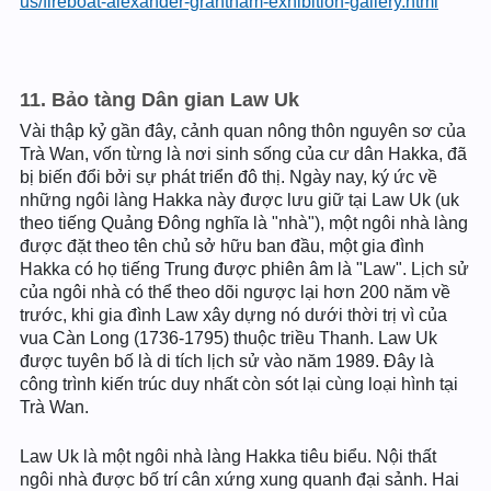
us/fireboat-alexander-grantham-exhibition-gallery.html
11. Bảo tàng Dân gian Law Uk
Vài thập kỷ gần đây, cảnh quan nông thôn nguyên sơ của
Trà Wan, vốn từng là nơi sinh sống của cư dân Hakka, đã
bị biến đổi bởi sự phát triển đô thị. Ngày nay, ký ức về
những ngôi làng Hakka này được lưu giữ tại Law Uk (uk
theo tiếng Quảng Đông nghĩa là "nhà"), một ngôi nhà làng
được đặt theo tên chủ sở hữu ban đầu, một gia đình
Hakka có họ tiếng Trung được phiên âm là "Law". Lịch sử
của ngôi nhà có thể theo dõi ngược lại hơn 200 năm về
trước, khi gia đình Law xây dựng nó dưới thời trị vì của
vua Càn Long (1736-1795) thuộc triều Thanh. Law Uk
được tuyên bố là di tích lịch sử vào năm 1989. Đây là
công trình kiến trúc duy nhất còn sót lại cùng loại hình tại
Trà Wan.
Law Uk là một ngôi nhà làng Hakka tiêu biểu. Nội thất
ngôi nhà được bố trí cân xứng xung quanh đại sảnh. Hai