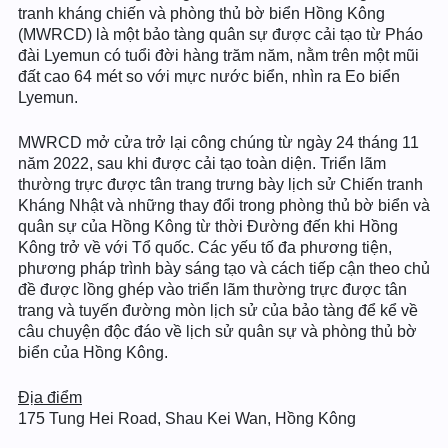
tranh kháng chiến và phòng thủ bờ biển Hồng Kông
(MWRCD) là một bảo tàng quân sự được cải tạo từ Pháo
đài Lyemun có tuổi đời hàng trăm năm, nằm trên một mũi
đất cao 64 mét so với mực nước biển, nhìn ra Eo biển
Lyemun.
MWRCD mở cửa trở lại công chúng từ ngày 24 tháng 11
năm 2022, sau khi được cải tạo toàn diện. Triển lãm
thường trực được tân trang trưng bày lịch sử Chiến tranh
Kháng Nhật và những thay đổi trong phòng thủ bờ biển và
quân sự của Hồng Kông từ thời Đường đến khi Hồng
Kông trở về với Tổ quốc. Các yếu tố đa phương tiện,
phương pháp trình bày sáng tạo và cách tiếp cận theo chủ
đề được lồng ghép vào triển lãm thường trực được tân
trang và tuyến đường mòn lịch sử của bảo tàng để kể về
câu chuyện độc đáo về lịch sử quân sự và phòng thủ bờ
biển của Hồng Kông.
Địa điểm
175 Tung Hei Road, Shau Kei Wan, Hồng Kông