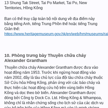
13 Shung Tak Street, Tai Po Market, Tai Po, New
Territories, Hồng Kông
Bạn có thể truy cập toàn bộ nội dung về địa điểm này
bằng tiếng Anh, tiếng Trung Phồn thể hoặc tiếng Trung
Giản thể:
https://www.heritagemuseum.gov.hk/en/web/hm/museums/rai
10. Phòng trưng bày Thuyền chữa cháy
Alexander Grantham
Thuyền chữa cháy Alexander Grantham được đưa vào
hoạt động năm 1953. Trước khi ngừng hoạt động vào
năm 2002, đây là tàu chủ lực của đội tàu chữa cháy thuộc
Sở Cứu hỏa Hồng Kông, phản ứng với các báo cháy và
thực hiện các hoạt động cứu hộ trên vùng biển Hồng
Kông và dọc theo bờ biển. Alexander Grantham được
đóng bởi Công ty Dock Co. Ltd. Hồng Kông & Whampoa,
không chỉ là nhân chứng sống cho lịch sử của các dịch vụ
cứu hộ trên biển của Hồng Kông mà còn là minh chứng