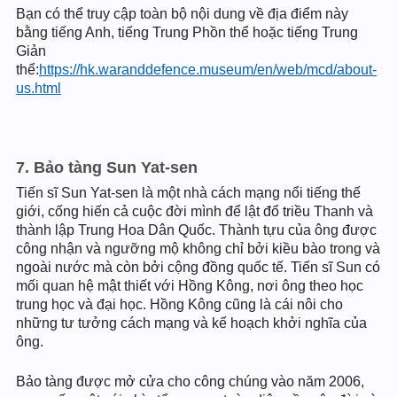
Bạn có thể truy cập toàn bộ nội dung về địa điểm này
bằng tiếng Anh, tiếng Trung Phồn thể hoặc tiếng Trung
Giản
thể:
https://hk.waranddefence.museum/en/web/mcd/about-
us.html
7. Bảo tàng Sun Yat-sen
Tiến sĩ Sun Yat-sen là một nhà cách mạng nổi tiếng thế
giới, cống hiến cả cuộc đời mình để lật đổ triều Thanh và
thành lập Trung Hoa Dân Quốc. Thành tựu của ông được
công nhận và ngưỡng mộ không chỉ bởi kiều bào trong và
ngoài nước mà còn bởi cộng đồng quốc tế. Tiến sĩ Sun có
mối quan hệ mật thiết với Hồng Kông, nơi ông theo học
trung học và đại học. Hồng Kông cũng là cái nôi cho
những tư tưởng cách mạng và kế hoạch khởi nghĩa của
ông.
Bảo tàng được mở cửa cho công chúng vào năm 2006,