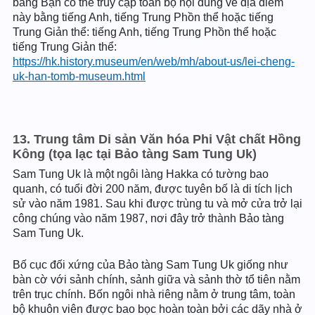
bằng Bạn có thể truy cập toàn bộ nội dung về địa điểm
này bằng tiếng Anh, tiếng Trung Phồn thể hoặc tiếng
Trung Giản thể: tiếng Anh, tiếng Trung Phồn thể hoặc
tiếng Trung Giản thể:
https://hk.history.museum/en/web/mh/about-us/lei-cheng-
uk-han-tomb-museum.html
13. Trung tâm Di sản Văn hóa Phi Vật chất Hồng
Kông (tọa lạc tại Bảo tàng Sam Tung Uk)
Sam Tung Uk là một ngôi làng Hakka có tường bao
quanh, có tuổi đời 200 năm, được tuyên bố là di tích lịch
sử vào năm 1981. Sau khi được trùng tu và mở cửa trở lại
công chúng vào năm 1987, nơi đây trở thành Bảo tàng
Sam Tung Uk.
Bố cục đối xứng của Bảo tàng Sam Tung Uk giống như
bàn cờ với sảnh chính, sảnh giữa và sảnh thờ tổ tiên nằm
trên trục chính. Bốn ngôi nhà riêng nằm ở trung tâm, toàn
bộ khuôn viên được bao bọc hoàn toàn bởi các dãy nhà ở