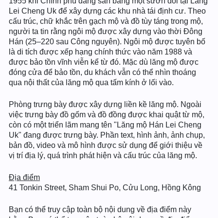
1955 khi Chính phủ đang san bằng một sườn đồi tại Làng
Lei Cheng Uk để xây dựng các khu nhà tái định cư. Theo
cấu trúc, chữ khắc trên gạch mộ và đồ tùy táng trong mộ,
người ta tin rằng ngôi mộ được xây dựng vào thời Đông
Hán (25–220 sau Công nguyên). Ngôi mộ được tuyên bố
là di tích được xếp hạng chính thức vào năm 1988 và
được bảo tồn vĩnh viễn kể từ đó. Mặc dù lăng mộ được
đóng cửa để bảo tồn, du khách vẫn có thể nhìn thoáng
qua nội thất của lăng mộ qua tấm kính ở lối vào.
Phòng trưng bày được xây dựng liền kề lăng mộ. Ngoài
việc trưng bày đồ gốm và đồ đồng được khai quật từ mộ,
còn có một triển lãm mang tên "Lăng mộ Hán Lei Cheng
Uk" đang được trưng bày. Phần text, hình ảnh, ảnh chụp,
bản đồ, video và mô hình được sử dụng để giới thiệu về
vị trí địa lý, quá trình phát hiện và cấu trúc của lăng mộ.
Địa điểm
41 Tonkin Street, Sham Shui Po, Cửu Long, Hồng Kông
Bạn có thể truy cập toàn bộ nội dung về địa điểm này