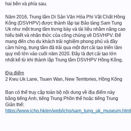
hai bên và phía sau.
Năm 2016, Trung tâm Di Sản Văn Hóa Phi Vật Chất Hồng
Kông (DSVHPV) được thành lập tại Bảo tàng Sam Tung
Uk như một trung tâm trưng bày và tài liệu nhằm nâng cao
hiểu biết và nhận thức của công chúng về DSVHPV. Để
mang đến cho du khách trải nghiệm phong phú và đầy
cảm hứng, trung tâm đã trải qua một đợt cải tạo triển lãm
quy mô lớn vào cuối năm 2020. Đây là đợt cải tạo lớn
nhất kể từ khi thành lập Trung tâm DSVHPV Hồng Kông.
Địa điểm
2 Kwu Uk Lane, Tsuen Wan, New Territories, Hồng Kông
Bạn có thể truy cập toàn bộ nội dung về địa điểm này
bằng tiếng Anh, tiếng Trung Phồn thể hoặc tiếng Trung
Giản thể:
https://www.icho.hk/en/web/icho/sam_tung_uk_museum.html