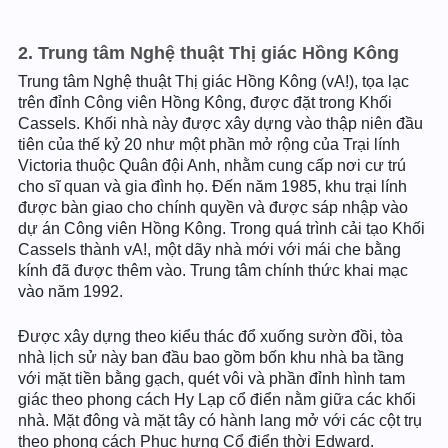
2. Trung tâm Nghệ thuật Thị giác Hồng Kông
Trung tâm Nghệ thuật Thị giác Hồng Kông (vA!), tọa lạc
trên đỉnh Công viên Hồng Kông, được đặt trong Khối
Cassels. Khối nhà này được xây dựng vào thập niên đầu
tiên của thế kỷ 20 như một phần mở rộng của Trại lính
Victoria thuộc Quân đội Anh, nhằm cung cấp nơi cư trú
cho sĩ quan và gia đình họ. Đến năm 1985, khu trại lính
được bàn giao cho chính quyền và được sáp nhập vào
dự án Công viên Hồng Kông. Trong quá trình cải tạo Khối
Cassels thành vA!, một dãy nhà mới với mái che bằng
kính đã được thêm vào. Trung tâm chính thức khai mạc
vào năm 1992.
Được xây dựng theo kiểu thác đổ xuống sườn đồi, tòa
nhà lịch sử này ban đầu bao gồm bốn khu nhà ba tầng
với mặt tiền bằng gạch, quét vôi và phần đỉnh hình tam
giác theo phong cách Hy Lạp cổ điển nằm giữa các khối
nhà. Mặt đông và mặt tây có hành lang mở với các cột trụ
theo phong cách Phục hưng Cổ điển thời Edward.