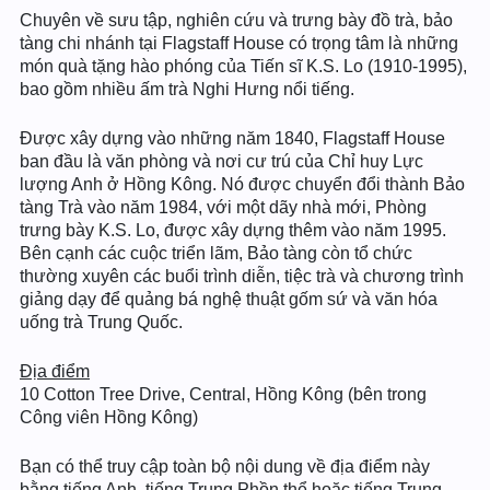
Chuyên về sưu tập, nghiên cứu và trưng bày đồ trà, bảo
tàng chi nhánh tại Flagstaff House có trọng tâm là những
món quà tặng hào phóng của Tiến sĩ K.S. Lo (1910-1995),
bao gồm nhiều ấm trà Nghi Hưng nổi tiếng.
Được xây dựng vào những năm 1840, Flagstaff House
ban đầu là văn phòng và nơi cư trú của Chỉ huy Lực
lượng Anh ở Hồng Kông. Nó được chuyển đổi thành Bảo
tàng Trà vào năm 1984, với một dãy nhà mới, Phòng
trưng bày K.S. Lo, được xây dựng thêm vào năm 1995.
Bên cạnh các cuộc triển lãm, Bảo tàng còn tổ chức
thường xuyên các buổi trình diễn, tiệc trà và chương trình
giảng dạy để quảng bá nghệ thuật gốm sứ và văn hóa
uống trà Trung Quốc.
Địa điểm
10 Cotton Tree Drive, Central, Hồng Kông (bên trong
Công viên Hồng Kông)
Bạn có thể truy cập toàn bộ nội dung về địa điểm này
bằng tiếng Anh, tiếng Trung Phồn thể hoặc tiếng Trung