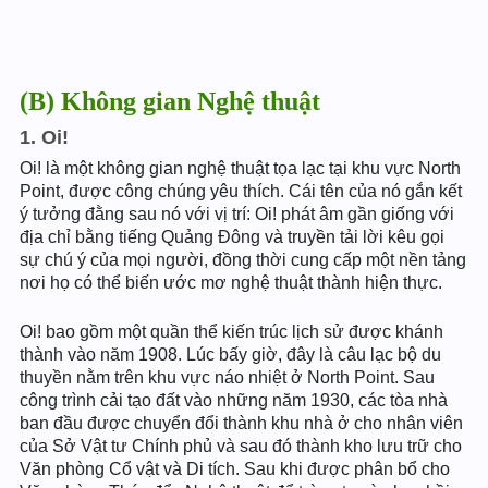
(B) Không gian Nghệ thuật
1. Oi!
Oi! là một không gian nghệ thuật tọa lạc tại khu vực North
Point, được công chúng yêu thích. Cái tên của nó gắn kết
ý tưởng đằng sau nó với vị trí: Oi! phát âm gần giống với
địa chỉ bằng tiếng Quảng Đông và truyền tải lời kêu gọi
sự chú ý của mọi người, đồng thời cung cấp một nền tảng
nơi họ có thể biến ước mơ nghệ thuật thành hiện thực.
Oi! bao gồm một quần thể kiến trúc lịch sử được khánh
thành vào năm 1908. Lúc bấy giờ, đây là câu lạc bộ du
thuyền nằm trên khu vực náo nhiệt ở North Point. Sau
công trình cải tạo đất vào những năm 1930, các tòa nhà
ban đầu được chuyển đổi thành khu nhà ở cho nhân viên
của Sở Vật tư Chính phủ và sau đó thành kho lưu trữ cho
Văn phòng Cổ vật và Di tích. Sau khi được phân bổ cho