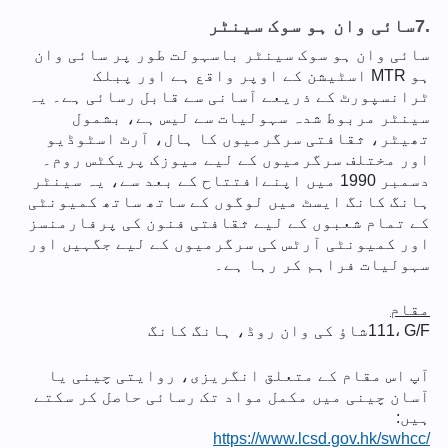
7.
سائی وان ہو سوک سینٹر
سائی وان ہو سوک سینٹر باسہولت طور پر سائی وان
ہو MTR اسٹیشن کے اوپر واقع ہے اور پبلک
ٹرانسپورٹ کے ذریعے آسانی سے قابل رسائی ہے۔ یہ
سینٹر مربوط شدہ سہولیات سے لیس ہے، بشمول
تھیٹر، ثقافتی سرگرمیوں کا ہال، آرٹ اسٹوڈیو
اور مختلف سرگرمیوں کے لیے میوزک پریکٹس روم۔
دسمبر 1990 میں اپنےافتتاح کے بعد سے، یہ سینٹر
ہانگ کانگ ایسٹ میں لوگوں کے ساتھ ساتھ کمیونٹی
کے تمام شعبوں کے لیے ثقافتی فنون کی پرفارمنسز
اور کمیونٹی آرٹس کی سرگرمیوں کے لیے جگہیں اور
سہولیات فراہم کر رہا ہے۔
مقام
111، G/F
شاؤ کی وان روڈ، ہانگ کانگ
آپ اس مقام کے متعلق انگریزی، روایتی چینی یا
آسان چینی میں مکمل مواد تک رسائی حاصل کر سکتے
ہیں:
https://www.lcsd.gov.hk/swhcc/