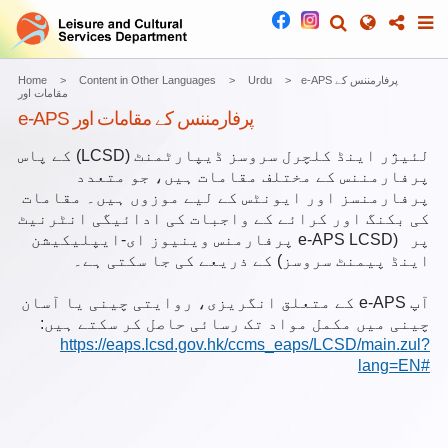
e-APS پرفارمننس کے
Urdu
Content in Other Languages
Home
مقامات اور
e-APS پرفارمننس کے مقامات اور
لئیژر اینڈ کلچرل سروسز ڈیپارٹمنٹ (LCSD) کے پاس
پرفارمننس کے مختلف مقامات ہیں، جو متعدد
پرفارمنسز اور ایونٹس کے لیے موزوں ہیں۔ مقامات
کی بکنگ اور کرائے کے واجبات کی ادائیگی انٹرنیٹ
پر (e-APS LCSD پرفارمنس وینیوز ای-ایپلیکیشن
اینڈ پیمنٹ سروسز) کے ذریعے کی جا سکتی ہے۔
آپ e-APS کے متعلق انگریزی، روایتی چینی یا آسان
چینی میں مکمل مواد تک رسائی حاصل کر سکتے ہیں:
https://eaps.lcsd.gov.hk/ccms_eaps/LCSD/main.zul?
lang=EN#