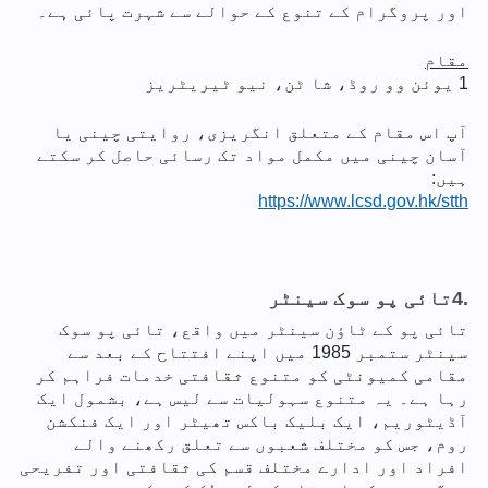
اور پروگرام کے تنوع کے حوالے سے شہرت پائی ہے۔
مقام
1 یوئن وو روڈ، شا ٹن، نیو ٹیریٹریز
آپ اس مقام کے متعلق انگریزی، روایتی چینی یا
آسان چینی میں مکمل مواد تک رسائی حاصل کر سکتے
ہیں:
https://www.lcsd.gov.hk/stth
4.
تائی پو سوک سینٹر
تائی پو کے ٹاؤن سینٹر میں واقع، تائی پو سوک
سینٹر ستمبر 1985 میں اپنے افتتاح کے بعد سے
مقامی کمیونٹی کو متنوع ثقافتی خدمات فراہم کر
رہا ہے۔ یہ متنوع سہولیات سے لیس ہے، بشمول ایک
آڈیٹوریم، ایک بلیک باکس تھیٹر اور ایک فنکشن
روم، جس کو مختلف شعبوں سے تعلق رکھنے والے
افراد اور ادارے مختلف قسم کی ثقافتی اور تفریحی