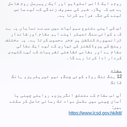
روم، ایک ڈانس اسٹوڈیو اور ایک ریہرسل روم شامل
ہے جب کہ پلازہ شہر کی مصروف زندگی کے لیے سانس
لینے کی جگہ فراہم کرتا ہے۔
اس کی اپنی متنوع سہولیات میں سب سے نمایاں یہ ہے
کہ، کوائی سنگ تھیٹر اپنے اہم مقام اور شاندار
ٹرانسپورٹ کنکشن پر فخر محسوس کرتا ہے۔ یہ مختلف
رینج کی پروڈکشنز کی تیاری کے لیے ایک مثالی
مقام ہے اور مقامی ثقافتی تقریبات کے لیے کلیدی
کردار ادا کرتا رہے گا۔
مقام
12 ہنگ ننگ روڈ، کوئی چنگ، نیو ٹیریٹریز، ہانگ
کانگ
آپ اس مقام کے متعلق انگریزی، روایتی چینی یا
آسان چینی میں مکمل مواد تک رسائی حاصل کر سکتے
ہیں:
https://www.lcsd.gov.hk/ktt/