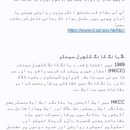
آپ اس مقام کے متعلق انگریزی، روایتی چینی یا
آسان چینی میں مکمل مواد تک رسائی حاصل کر سکتے
ہیں:
https://www.lcsd.gov.hk/hkc/
3.
ہانگ کانگ کلچرل سینٹر
1989 میں افتتاح شدہ، ہانگ کانگ کلچرل سینٹر
(HKCC) اسٹار فیری پیئر کے قریب واقع ہے اور سم
شا سوئی میں سابقہ کوولون-کینٹون ریلوے کلاک
ٹاور ہانگ کانگ میں ثقافتی پرفارمننس کے اہم
مقامات میں سے ایک ہے۔
HKCC میں ایک آڈیٹوریا بلڈنگ، ایک ایڈمنسٹریشن
بلڈنگ، ایک ریسٹورنٹ بلاک اور ایک پیازا شامل ہے۔
آڈیٹوریا بلڈنگ میں پرفارمنس کے تین بڑے
مقامات، یعنی کنسرٹ ہال، گرینڈ تھیٹر اور
اسٹوڈیو تھیٹر، روایتی اور جدید دونوں پر مشتمل