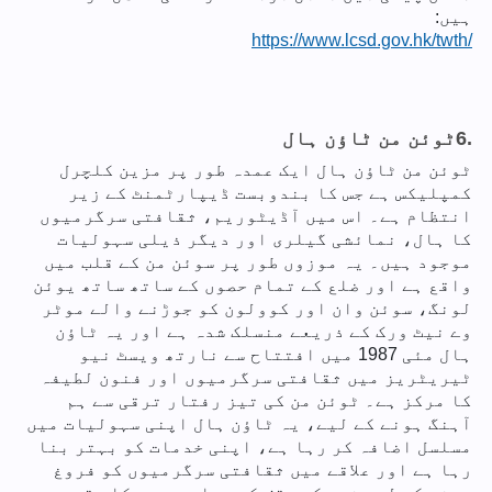
ہیں:
https://www.lcsd.gov.hk/twth/
6.
ٹوئن من ٹاؤن ہال
ٹوئن من ٹاؤن ہال ایک عمدہ طور پر مزین کلچرل
کمپلیکس ہے جس کا بندوبست ڈیپارٹمنٹ کے زیر
انتظام ہے۔ اس میں آڈیٹوریم، ثقافتی سرگرمیوں
کا ہال، نمائشی گیلری اور دیگر ذیلی سہولیات
موجود ہیں۔ یہ موزوں طور پر سوئن من کے قلب میں
واقع ہے اور ضلع کے تمام حصوں کے ساتھ ساتھ یوئن
لونگ، سوئن وان اور کوولون کو جوڑنے والے موٹر
وے نیٹ ورک کے ذریعے منسلک شدہ ہے اور یہ ٹاؤن
ہال مئی 1987 میں افتتاح سے نارتھ ویسٹ نیو
ٹیریٹریز میں ثقافتی سرگرمیوں اور فنون لطیفہ
کا مرکز ہے۔ ٹوئن من کی تیز رفتار ترقی سے ہم
آہنگ ہونے کے لیے، یہ ٹاؤن ہال اپنی سہولیات میں
مسلسل اضافہ کر رہا ہے، اپنی خدمات کو بہتر بنا
رہا ہے اور علاقے میں ثقافتی سرگرمیوں کو فروغ