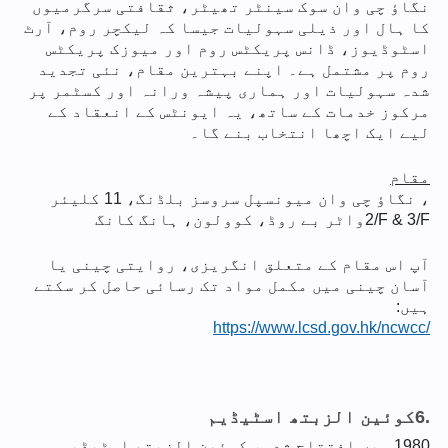
نگاؤ چی وان سوک سینٹر تھیٹر، ثقافتی سرگرمیوں
کا ہال اور ذیلی سہولیات جیسا کہ لیکچر روم، آرٹ
اسٹوڈیوز، ڈانس پریکٹس روم اور میوزک پریکٹس
روم پر مشتمل ہے۔ اپنے بہترین مقام، نئی تجدید
شدہ سہولیات اور ہماری پیشہ ورانہ اور کسٹمر پر
مرکوز خدمات کے ساتھ، یہ ایونٹس کے انعقاد کے
لیے ایک اچھا انتخاب بنے گا۔
مقام
، نگاؤ چی وان میونسپل سروسز بلڈنگ، 11 کلیئر
2/F & 3/F
واٹر بے روڈ، کوولون، ہانگ کانگ
آپ اس مقام کے متعلق انگریزی، روایتی چینی یا
آسان چینی میں مکمل مواد تک رسائی حاصل کر سکتے
ہیں:
https://www.lcsd.gov.hk/ncwcc/
6.
کوئین الزبتھ اسٹیڈیم
1980 میں افتتاح شدہ، کوئین الزبتھ اسٹیڈیم