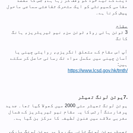
دینے کے لیے خود کو وقف کر رہا ہے، جس کا مقصد
مقامی کمیونٹی کو ایک متحرک ثقافتی سماجی ماحول
پیش کرنا ہے۔
مقام
3 ٹوئن ہائی روڈ، ٹوئن من، نیو ٹیریٹریز، ہانگ
کانگ
آپ اس مقام کے متعلق انگریزی، روایتی چینی یا
آسان چینی میں مکمل مواد تک رسائی حاصل کر سکتے
ہیں:
https://www.lcsd.gov.hk/tmth/
7.
یوئن لونگ تھیٹر
یوئن لونگ تھیٹر مئی 2000 میں کھولا گیا تھا۔ جدید
پرفارمنگ آرٹس کا یہ مقام نیو ٹیریٹریز کے شمال
مغربی علاقے میں فنون لطیفہ کا مرکز بن گیا ہے۔
تھیٹریوئن لونگ تائی یک روڈ پر یوئن لونگ پارک،