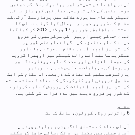
لیے، یاؤ ما تی تھیٹر اور ریڈ برِک بلڈنگ، دونوں
درجہ بندی کی گئی تاریخی عمارتوں کو، یاؤ ما تی
تھیٹر کے نام سے پورے علاقے میں پرفارمنگ آرٹس کے
مقام کے طور پر دوبارہ بحال کیا گیا ہے۔ اس کا
افتتاح باضابطہ طور پر 17 جولائی 2012 کو کیا گیا
تھا، جس کو چینی اوپیرا کی سرگرمیوں کو فروغ
دینے کے لیے نامزد کیا گیا تھا، خاص طور پر
کینٹونیز اوپیرا۔ یہ مقام ابھرتے ہوئے اور
عنقریب سامنے آنے والے کینٹونیز اوپیرا گروپس
کی حوصلہ افزائی اور مدد کے لیے پرفارمنگ اور
ریہرسل کی سہولیات سے لیس شدہ ہے۔ وینیو
پارٹنرشپ سکیم کے نفاذ کے ذریعے، اس مقام کو ایک
مقبول تربیتی اور کارکردگی کے مقام کے ساتھ ساتھ
کینٹونیز اوپیرا ٹیلنٹ کی پرورش کے لیے گہوارے
کے طور پر فروغ دینے میں مدد فراہم کی گئی ہے۔
مقام
6 واٹرلو روڈ، کوولون، ہانگ کانگ
آپ اس مقام کے متعلق انگریزی، روایتی چینی یا
آسان چینی میں مکمل مواد تک رسائی حاصل کر سکتے