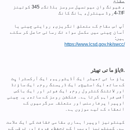
مقام
، شیونگ وان میونسپل سروسز بلڈنگ، 345 کوئینز
4-7/F
روڈ سینٹرل، ہانگ کانگ
آپ اس مقام کے متعلق انگریزی، روایتی چینی یا
آسان چینی میں مکمل مواد تک رسائی حاصل کر سکتے
ہیں:
https://www.lcsd.gov.hk/swcc/
9.
یاؤ ما تی تھیٹر
یاؤ ما تی تھیٹر ایک آڈیٹوریم، ایک آرکسٹرا پِٹ
کے ساتھ ایک اسٹیج، ایک ڈریسنگ روم، ایک ساؤنڈ
اور لائٹنگ کنٹرول روم، ایک فوئر اور ایک باکس
آفس فراہم کرتا ہے۔ فنکشن رومز کے ساتھ، یہ چینی
اوپیرا پرفارمنس اور متعلقہ سرگرمیوں کے
انعقاد کے لیے موزوں ہے۔
کینٹونیز اوپیرا ہماری مقامی ثقافت کی ایک علامت
ہے۔ کینٹونیز اوپیرا کے تحفظ، فروغ اور ترقی کے