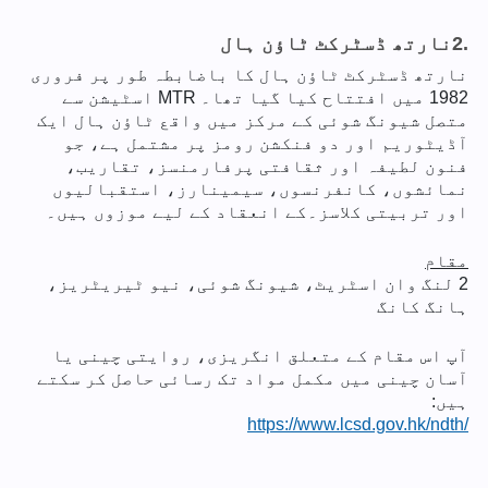
2.
نارتھ ڈسٹرکٹ ٹاؤن ہال
نارتھ ڈسٹرکٹ ٹاؤن ہال کا باضابطہ طور پر فروری
1982 میں افتتاح کیا گیا تھا۔ MTR اسٹیشن سے
متصل شیونگ شوئی کے مرکز میں واقع ٹاؤن ہال ایک
آڈیٹوریم اور دو فنکشن رومز پر مشتمل ہے، جو
فنون لطیفہ اور ثقافتی پرفارمنسز، تقاریب،
نمائشوں، کانفرنسوں، سیمینارز، استقبالیوں
اور تربیتی کلاسز۔کے انعقاد کے لیے موزوں ہیں۔
مقام
2 لنگ وان اسٹریٹ، شیونگ شوئی، نیو ٹیریٹریز،
ہانگ کانگ
آپ اس مقام کے متعلق انگریزی، روایتی چینی یا
آسان چینی میں مکمل مواد تک رسائی حاصل کر سکتے
ہیں:
https://www.lcsd.gov.hk/ndth/