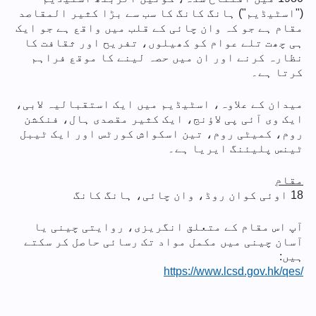
("اسٹیڈیم") ہانگ کانگ کا سب سے بڑا کثیر المقاصد
مقام ہے جو کہ وان چائی کے قلب میں واقع ہے جو ایک
ہی چھت تلے عوام کو کھیلوں، تفریح اور ثقافت کا
نظارہ کرنے اور ان میں حصہ لینے کا موقع فراہم
کرتا ہے۔
میدان کے علاوہ، اسٹیڈیم میں ایک استقبالیہ لابی،
ایک وی آئی پی لاؤنج، ایک کثیر مقصدی ہال، فنکشن
روم، کمیٹی روم، تین اسکواش کورٹس اور ایک ٹیبل
ٹینس پلیئنگ ایریا ہے۔
مقام
18 اوئی کوان روڈ، وان چائی، ہانگ کانگ
آپ اس مقام کے متعلق انگریزی، روایتی چینی یا
آسان چینی میں مکمل مواد تک رسائی حاصل کر سکتے
ہیں:
https://www.lcsd.gov.hk/qes/