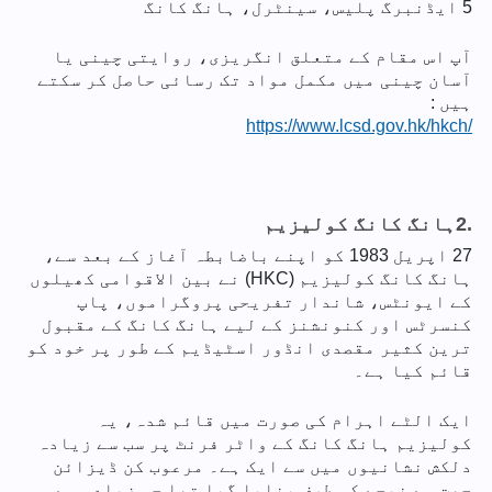
5 ایڈنبرگ پلیس، سینٹرل، ہانگ کانگ
آپ اس مقام کے متعلق انگریزی، روایتی چینی یا
آسان چینی میں مکمل مواد تک رسائی حاصل کر سکتے
ہیں :
https://www.lcsd.gov.hk/hkch/
2.
ہانگ کانگ کولیزیم
27 اپریل 1983 کو اپنے باضابطہ آغاز کے بعد سے،
ہانگ کانگ کولیزیم (HKC) نے بین الاقوامی کھیلوں
کے ایونٹس، شاندار تفریحی پروگراموں، پاپ
کنسرٹس اور کنونشنز کے لیے ہانگ کانگ کے مقبول
ترین کثیر مقصدی انڈور اسٹیڈیم کے طور پر خود کو
قائم کیا ہے۔
ایک الٹے اہرام کی صورت میں قائم شدہ، یہ
کولیزیم ہانگ کانگ کے واٹر فرنٹ پر سب سے زیادہ
دلکش نشانیوں میں سے ایک ہے۔ مرعوب کن ڈیزائن
چھت سے نیچے کی طرف بنایا گیا تھا جو زیادہ سے