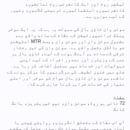
لیکچر روم اور ایک کانفرنس روم نمائشوں،
کانفرنسوں، استقبالیوں، تربیتی کلاسوں، وغیرہ
کے لیے موزوں ہے۔
سوئن وان ٹاؤن ہال کی سہولت یہ ہے کہ یہ ایک موثر
پبلک ٹرانسپورٹیشن کے نظام کے ساتھ واقع ہے،
بشمول سوئن وان اور سوئن وان ویسٹ MTR اسٹیشنز
جو بالکل متصل واقع ہے۔ سوئن وان کی تیز رفتار
ترقی کے ساتھ ہم آہنگ ہونے کے لیے، ٹاؤن ہال ہر
عمر کے وزیٹرز اور معذور افراد کے لیے اپنی
سہولیات اور خدمات میں مسلسل اضافہ کر رہا ہے۔
ضلع میں فنون لطیفہ کی سرگرمیوں کا مرکز ہونے کے
ناطے، سوئن وان ٹاؤن ہال عوام کو موثر اور اعلیٰ
معیار کی خدمات فراہم کرنا جاری کرے گا۔
مقام
72 تائی ہو روڈ، سوئن وان، نیو ٹیریٹریز، ہانگ
کانگ
آپ اس مقام کے متعلق انگریزی، روایتی چینی یا
آسان چینی میں مکمل مواد تک رسائی حاصل کر سکتے