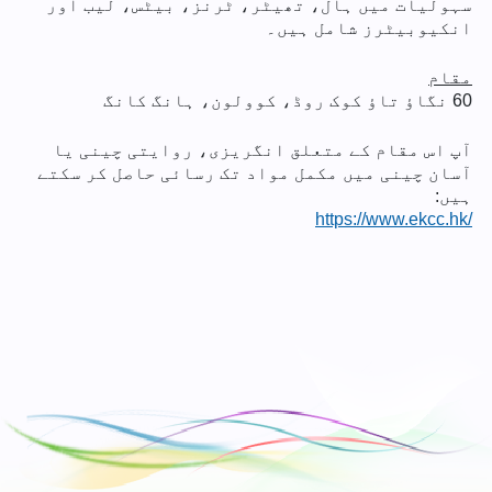
سہولیات میں ہال، تھیٹر، ٹرنز، بیٹس، لیب اور
انکیوبیٹرز شامل ہیں۔
مقام
60 نگاؤ تاؤ کوک روڈ، کوولون، ہانگ کانگ
آپ اس مقام کے متعلق انگریزی، روایتی چینی یا
آسان چینی میں مکمل مواد تک رسائی حاصل کر سکتے
ہیں:
https://www.ekcc.hk/