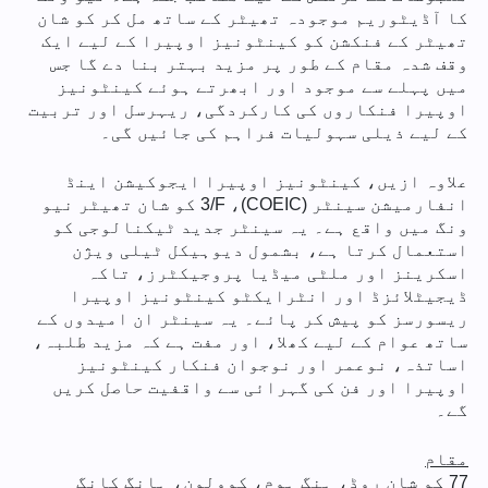
کا آڈیٹوریم موجودہ تھیٹر کے ساتھ مل کر کو شان
تھیٹر کے فنکشن کو کینٹونیز اوپیرا کے لیے ایک
وقف شدہ مقام کے طور پر مزید بہتر بنا دے گا جس
میں پہلے سے موجود اور ابھرتے ہوئے کینٹونیز
اوپیرا فنکاروں کی کارکردگی، ریہرسل اور تربیت
کے لیے ذیلی سہولیات فراہم کی جائیں گی۔
علاوہ ازیں، کینٹونیز اوپیرا ایجوکیشن اینڈ
انفارمیشن سینٹر (COEIC)، 3/F کو شان تھیٹر نیو
ونگ میں واقع ہے۔ یہ سینٹر جدید ٹیکنالوجی کو
استعمال کرتا ہے، بشمول دیوہیکل ٹیلی ویژن
اسکرینز اور ملٹی میڈیا پروجیکٹرز، تاکہ
ڈیجیٹلائزڈ اور انٹرایکٹو کینٹونیز اوپیرا
ریسورسز کو پیش کر پائے۔ یہ سینٹر ان امیدوں کے
ساتھ عوام کے لیے کھلا، اور مفت ہے کہ مزید طلبہ،
اساتذہ، نوعمر اور نوجوان فنکار کینٹونیز
اوپیرا اور فن کی گہرائی سے واقفیت حاصل کریں
گے۔
مقام
77 کو شان روڈ، ہنگ ہوم، کوولون، ہانگ کانگ