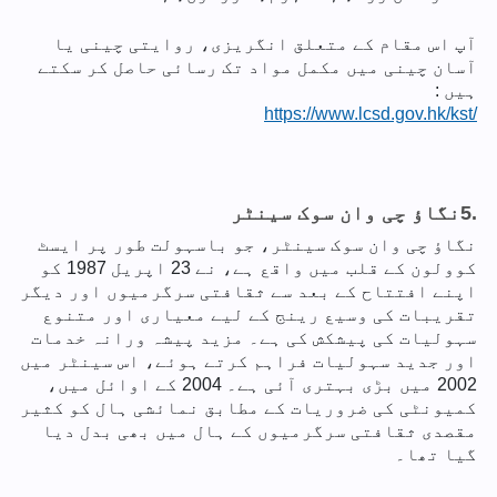
آپ اس مقام کے متعلق انگریزی، روایتی چینی یا
آسان چینی میں مکمل مواد تک رسائی حاصل کر سکتے
ہیں :
https://www.lcsd.gov.hk/kst/
5.
نگاؤ چی وان سوک سینٹر
نگاؤ چی وان سوک سینٹر، جو باسہولت طور پر ایسٹ
کوولون کے قلب میں واقع ہے، نے 23 اپریل 1987 کو
اپنے افتتاح کے بعد سے ثقافتی سرگرمیوں اور دیگر
تقریبات کی وسیع رینج کے لیے معیاری اور متنوع
سہولیات کی پیشکش کی ہے۔ مزید پیشہ ورانہ خدمات
اور جدید سہولیات فراہم کرتے ہوئے، اس سینٹر میں
2002 میں بڑی بہتری آئی ہے۔ 2004 کے اوائل میں،
کمیونٹی کی ضروریات کے مطابق نمائشی ہال کو کثیر
مقصدی ثقافتی سرگرمیوں کے ہال میں بھی بدل دیا
گیا تھا۔