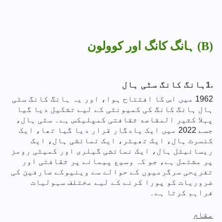
ہانگ کانگ اور کوولون (B)
1.
ہانگ کانگ سٹی ہال
1962 میں اس کا افتتاح ہوا، اور یہ ہانگ کانگ سٹی
ہال ہانگ کانگ کی کمیونٹی کے لیے تشکیل دیا گیا
پہلا کثیر المقاصد ثقافتی کمپلیکس ہے۔ سٹی ہال،
جسے 2022 میں ایک یادگار قرار دیا گیا تھا، ایک
کنسرٹ ہال، ایک تھیٹر، ایک نمائشی ہال، ایک
ریسائیٹل ہال، ایک نمائشی گیلری اور کمیٹی رومز
پر مشتمل ہے، جو کہ وسیع پیمانے پر ثقافتی اور
تفریحی سرگرمیوں کے حوالے سے وینیوکے صارفین کی
ضروریات کو پورا کرنے کے لیے مختلف سہولیات
فراہم کرتا ہے۔
مقام