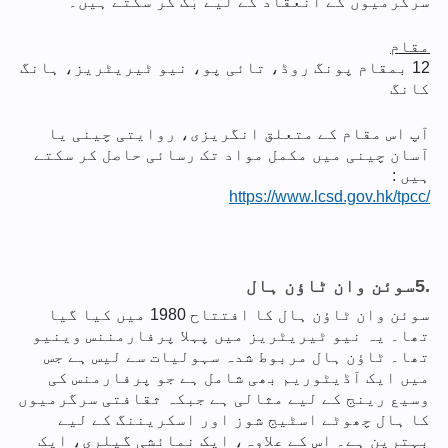
سرگرمیوں کے انعقاد کے لیے بُک کر سکتے ہیں۔
مقام
12 بمقام پونگ روڈ، تائی پو، نیو ٹیریٹریز، ہانگ
کانگ
آپ اس مقام کے متعلق انگریزی، روایتی چینی یا
آسان چینی میں مکمل مواد تک رسائی حاصل کر سکتے
ہیں :
https://www.lcsd.gov.hk/tpcc/
5.
سوئن وان ٹاؤن ہال
سوئن وان ٹاؤن ہال کا افتتاح 1980 میں کیا گیا
تھا۔ یہ نیو ٹیریٹریز میں پہلا پرفارمننس وینیو
تھا۔ ٹاؤن ہال مربوط شدہ سہولیات سے لیس ہے جس
میں ایک آڈیٹوریم بھی شامل ہے جو پرفارمنس کی
وسیع رینج کے لیے مثالی ہے جبکہ ثقافتی سرگرمیوں
کا ہال چھوٹے اسٹیج شوز اور اسکریننگ کے لیے
بہترین ہے۔ اس کے علاوہ، ایک نمائشی گیلری، ایک