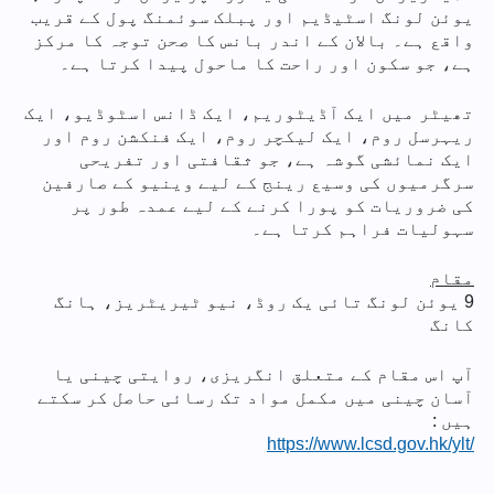
یوئن لونگ اسٹیڈیم اور پبلک سوئمنگ پول کے قریب
واقع ہے۔ بالان کے اندر بانس کا صحن توجہ کا مرکز
ہے، جو سکون اور راحت کا ماحول پیدا کرتا ہے۔
تھیٹر میں ایک آڈیٹوریم، ایک ڈانس اسٹوڈیو، ایک
ریہرسل روم، ایک لیکچر روم، ایک فنکشن روم اور
ایک نمائشی گوشہ ہے، جو ثقافتی اور تفریحی
سرگرمیوں کی وسیع رینج کے لیے وینیو کے صارفین
کی ضروریات کو پورا کرنے کے لیے عمدہ طور پر
سہولیات فراہم کرتا ہے۔
مقام
9 یوئن لونگ تائی یک روڈ، نیو ٹیریٹریز، ہانگ
کانگ
آپ اس مقام کے متعلق انگریزی، روایتی چینی یا
آسان چینی میں مکمل مواد تک رسائی حاصل کر سکتے
ہیں :
https://www.lcsd.gov.hk/ylt/