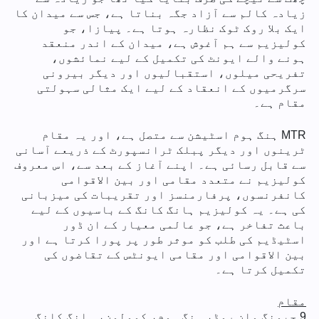
زیادہ کالم سے آزاد جگہ بناتا ہے، جس سے میدان کا
ایک بلا روک ٹوک نظارہ ہوتا ہے۔ پیازا، جو
کولیزیم سے ہم آغوش ہے، میدان کے اندر منعقد
ہونے والے ایونٹ کی تکمیل کے لیے نمائشوں،
تفریحی میلوں، استقبالیوں اور دیگر بیرونی
سرگرمیوں کے انعقاد کے لیے ایک مثالی سہولتی
مقام ہے۔
MTR ہنگ ہوم اسٹیشن سے متصل ہے، اور یہ مقام
ٹرینوں اور دیگر پبلک ٹرانسپورٹ کے ذریعے آسانی
سے قابل رسائی ہے۔ اپنے آغاز کے بعد سے، اس معروف
کولیزیم نے متعدد مقامی اور بین الاقوامی
کانفرنسوں، پرفارمنسز اور تقریبات کی میزبانی
کی ہے۔ یہ کولیزیم ہانگ کانگ کے باسیوں کے لیے
باعث تفاخر ہے، جو عالمی معیار کے ان ڈور
اسٹیڈیم کی طلب کو موثر طور پر پورا کرتا ہے اور
بین الاقوامی اور مقامی ایونٹس کے تقاضوں کی
تکمیل کرتا ہے۔
مقام
9 چیونگ وان روڈ، ہنگ ہوم، کوولون، ہانگ کانگ