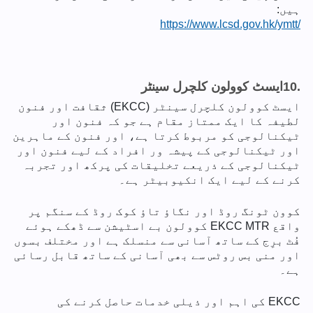
ہیں:
https://www.lcsd.gov.hk/ymtt/
10.
ایسٹ کوولون کلچرل سینٹر
ایسٹ کوولون کلچرل سینٹر (EKCC) ثقافت اور فنون
لطیفہ کا ایک ممتاز مقام ہے جو کہ فنون اور
ٹیکنالوجی کو مربوط کرتا ہے، اور فنون کے ماہرین
اور ٹیکنالوجی کے پیشہ ور افراد کے لیے فنون اور
ٹیکنالوجی کے ذریعے تخلیقات کی پرکھ اور تجربہ
کرنے کے لیے ایک انکیوبیٹر ہے۔
کوون ٹونگ روڈ اور نگاؤ تاؤ کوک روڈ کے سنگم پر
واقع EKCC MTR کوولون بے اسٹیشن سے ڈھکے ہوئے
فُٹ برِج کے ساتھ آسانی سے منسلک ہے اور مختلف بسوں
اور منی بس روٹس سے بھی آسانی کے ساتھ قابل رسائی
ہے۔
EKCC کی اہم اور ذیلی خدمات حاصل کرنے کی