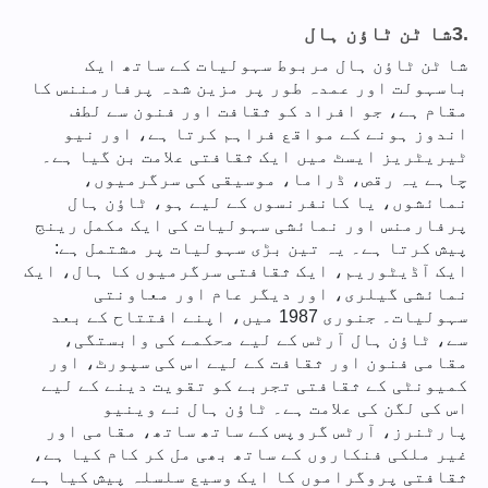
3.
شا ٹن ٹاؤن ہال
شا ٹن ٹاؤن ہال مربوط سہولیات کے ساتھ ایک
باسہولت اور عمدہ طور پر مزین شدہ پرفارمننس کا
مقام ہے، جو افراد کو ثقافت اور فنون سے لطف
اندوز ہونے کے مواقع فراہم کرتا ہے، اور نیو
ٹیریٹریز ایسٹ میں ایک ثقافتی علامت بن گیا ہے۔
چاہے یہ رقص، ڈراما، موسیقی کی سرگرمیوں،
نمائشوں، یا کانفرنسوں کے لیے ہو، ٹاؤن ہال
پرفارمنس اور نمائشی سہولیات کی ایک مکمل رینج
پیش کرتا ہے۔ یہ تین بڑی سہولیات پر مشتمل ہے:
ایک آڈیٹوریم، ایک ثقافتی سرگرمیوں کا ہال، ایک
نمائشی گیلری، اور دیگر عام اور معاونتی
سہولیات۔ جنوری 1987 میں، اپنے افتتاح کے بعد
سے، ٹاؤن ہال آرٹس کے لیے محکمے کی وابستگی،
مقامی فنون اور ثقافت کے لیے اس کی سپورٹ، اور
کمیونٹی کے ثقافتی تجربے کو تقویت دینے کے لیے
اس کی لگن کی علامت ہے۔ ٹاؤن ہال نے وینیو
پارٹنرز، آرٹس گروپس کے ساتھ ساتھ، مقامی اور
غیر ملکی فنکاروں کے ساتھ بھی مل کر کام کیا ہے،
ثقافتی پروگراموں کا ایک وسیع سلسلہ پیش کیا ہے