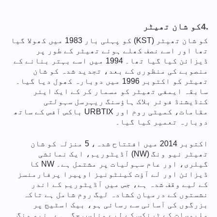
4.
کو شان تھیٹر
کو شان تھیٹر (KST) کو پہلی بار 1983 میں کھولا گیا
تھا اور اسے نصف کھلے ہوئے تھیٹر کے طور پر
ڈیزائن کیا گیا تھا۔ 1994 میں اسے بہتر بنانے کے
منصوبے کی منظوری کے بعد، تجدید شدہ کو شان
تھیٹر کو اکتوبر 1996 میں دوبارہ کھول دیا گیا۔
سابقہ ایمفی تھیٹر کو مسمار کر کے ایک ایئر
کنڈیشنڈ فوئر بلاک ہاؤسنگ ریہرسل سہولتی
مقامات، کمیٹی روم اور URBTIX باکس آفس کے ساتھ
دوبارہ تعمیر کیا گیا۔
اکتوبر 2014 میں افتتاح شدہ، 5 منزلہ کو شان
تھیٹر نیو ونگ (NW) آڈیٹوریم، ایک نمائشی
گیلری، اور عام سہولیات پر مشتمل ہے۔ NW کا
ڈیزائن اور لے آؤت کینٹونیز اوپیرا پرفارمنسز
کے لیے وقف شدہ ہے، جس میں آڈیٹوریم کے اندر
نشستوں کے درمیان کشادہ لیگ روم شامل ہے تاکہ
بزرگوں کی آسانی سے رسائی ہو، بیک اسٹیج پر
ملبوسات کے ٹرنکس کے لیے مناسب جگہ ہے۔ نیو ونگ