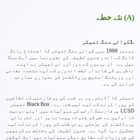
نئے خطے (A)
1.
کوائی سنگ تھیٹر
نومبر 1999 میں کوائی سنگ تھیٹر کا افتتاح ہانگ
کانگ کے اندر فنون لطیفہ کی نشوونما میں ایک سنگ
میل ہے۔ ان برسوں کے دوران، اس تھیٹر نے اپنے
ناظرین کی شاندار لطف اندوزی کے لیے متعدد مقامی
اور وزیٹنگ اسٹیج پروڈکشنز کو معیاری معاونت
فراہم کی ہے۔
تھیٹر کا آڈیٹوریم ہر قسم کی پرفارمنس کے تقاضوں
کو پورا کرنے کے لیے لیس شدہ ہے۔ Black Box تھیٹر
LCSD پرفارمنگ آرٹس کی سہولیات میں اپنی نوعیت
کا اولین ہے جس کو چھوٹے پیمانے پر اور تجرباتی
پروڈکشنز کی بڑھتی ہوئی طلب کو پورا کرنے کے لیے
تشکیل دیا گیا ہے۔ فنون لطیفہ کی مختلف سرگرمیوں
کی ضروریات کے مطابق دیگر سہولیات میں ایک لیکچر