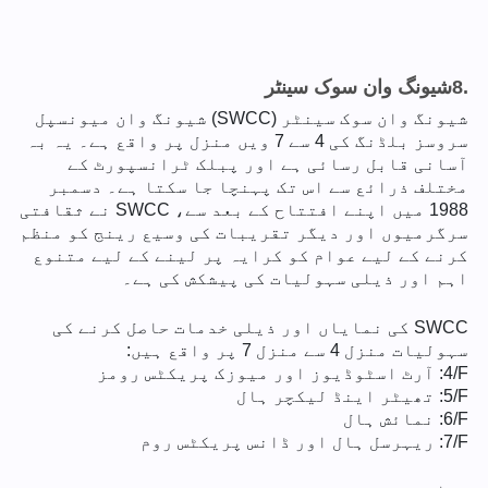
8.
شیونگ وان سوک سینٹر
شیونگ وان سوک سینٹر (SWCC) شیونگ وان میونسپل
سروسز بلڈنگ کی 4 سے 7 ویں منزل پر واقع ہے۔ یہ بہ
آسانی قابل رسائی ہے اور پبلک ٹرانسپورٹ کے
مختلف ذرائع سے اس تک پہنچا جا سکتا ہے۔ دسمبر
1988 میں اپنے افتتاح کے بعد سے، SWCC نے ثقافتی
سرگرمیوں اور دیگر تقریبات کی وسیع رینج کو منظم
کرنے کے لیے عوام کو کرایہ پر لینے کے لیے متنوع
اہم اور ذیلی سہولیات کی پیشکش کی ہے۔
SWCC کی نمایاں اور ذیلی خدمات حاصل کرنے کی
سہولیات منزل 4 سے منزل 7 پر واقع ہیں:
4/F
: آرٹ اسٹوڈیوز اور میوزک پریکٹس رومز
5/F
: تھیٹر اینڈ لیکچر ہال
6/F
: نمائش ہال
7/F
: ریہرسل ہال اور ڈانس پریکٹس روم