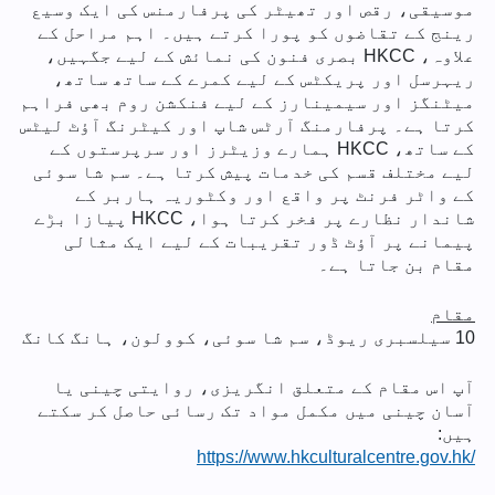
موسیقی، رقص اور تھیٹر کی پرفارمنس کی ایک وسیع
رینج کے تقاضوں کو پورا کرتے ہیں۔ اہم مراحل کے
علاوہ، HKCC بصری فنون کی نمائش کے لیے جگہیں،
ریہرسل اور پریکٹس کے لیے کمرے کے ساتھ ساتھ،
میٹنگز اور سیمینارز کے لیے فنکشن روم بھی فراہم
کرتا ہے۔ پرفارمنگ آرٹس شاپ اور کیٹرنگ آؤٹ لیٹس
کے ساتھ، HKCC ہمارے وزیٹرز اور سرپرستوں کے
لیے مختلف قسم کی خدمات پیش کرتا ہے۔ سم شا سوئی
کے واٹر فرنٹ پر واقع اور وکٹوریہ ہاربر کے
شاندار نظارے پر فخر کرتا ہوا، HKCC پیازا بڑے
پیمانے پر آؤٹ ڈور تقریبات کے لیے ایک مثالی
مقام بن جاتا ہے۔
مقام
10 سیلسبری ریوڈ، سم شا سوئی، کوولون، ہانگ کانگ
آپ اس مقام کے متعلق انگریزی، روایتی چینی یا
آسان چینی میں مکمل مواد تک رسائی حاصل کر سکتے
ہیں:
https://www.hkculturalcentre.gov.hk/