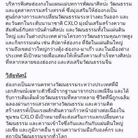
บริหารพิเศษฮ่องกงในแผนแม่บทการพัฒนาศิลปะ วัฒนธรรม
และอุตสาหกรรมสร้างสรรค์ ซึ่งมุ่งเสริมให้ฮ่องกงเป็น
ศูนย์กลางการแลกเปลี่ยนวัฒนธรรมระหว่างตะวันออก และ
ตะวันตกในระดับนานาชาติ CXLO มุ่งมั่นเสริมสร้างความ
สัมพันธ์กับสถาบันด้านศิลปะ และวัฒนธรรมทั้งในแผ่นดิน
ใหญ่ และในต่างประเทศ ผ่านโครงการวัฒนธรรมคุณภาพสูง
และกิจกรรมเด่น เช่น สัปดาห์ฮ่องกง ที่จัดในแผ่นดินใหญ่
รวมถึงเขตอ่าวใหญ่กว่างตุ้ง-ฮ่องกง-มาเก๊า และในเมืองต่าง
ประเทศ มีเป้าหมายเพื่อแสดงให้เห็นถึงความสำเร็จทางศิลปะ
ที่หลากหลายของฮ่องกง และส่งเสริมวัฒนธรรมจีน
วิสัยทัศน์
ฮ่องกงเป็นมหานครทางวัฒนธรรมระหว่างประเทศที่มี
เอกลักษณ์เฉพาะตัวซึ่งมีรากฐานมาจากประเพณีจีน และได้
รับการเติมเต็มด้วยวัฒนธรรมที่หลากหลาย ชีวิตที่นี่ถูกเฉลิม
ฉลองผ่านการแสวงหาทางวัฒนธรรม และความคิด
สร้างสรรค์เป็นแรงผลักดันความก้าวหน้าอย่างต่อเนื่องใน
ชุมชน CXLO มีเป้าหมายที่จะส่งเสริมการแลกเปลี่ยนทาง
วัฒนธรรม และความเข้าใจซึ่งกันและกันกับแผ่นดินใหญ่
เอเชีย และภูมิภาคอื่น ๆ ผ่านความร่วมมือกับองค์กร และ
สถาบันวัฒนธรรมจากทั่วโลก