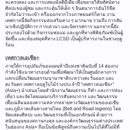
ละครเพลง และการแสดงมัลติมีเดีย เพื่อขยายวิสัยทัศน์ทาง
ศิลปะของผู้ชม และกระตุ้นให้เด็ก ๆ จินตนาการอันไร้ขีด
จำกัดไม่ว่าจะเข้า หรือออกจากโรงภาพยนตร์ก็ตาม งาน
เทศกาลนี้จัดกิจกรรมส่งเสริมต่าง ๆ มากมาย รวมถึง การสัม
นาเชิงปฏิบัติการ การเสวนา และนิทรรศการ นอกจากนี้ยัง
ประกอบไปด้วย กิจกรรมพ่อแม่ และลูกที่ทางพิพิธภัณฑ์เป็นผู้
จัดขึ้น และห้องสมุดที่ทาง LCSD เป็นผู้บริหารงานในช่วงฤดู
ร้อน
เทศกาลเอเชีย+
ภายใต้การอุปถัมภ์ของแผนห้าปีแห่งชาติฉบับที่ 14 ฮ่องกง
กำลังใช้แนวทางรอบด้านเพื่อพัฒนาให้เป็นศูนย์กลางการ
แลกเปลี่ยนวัฒนธรรมนานาชาติระหว่างตะวันออก และ
ตะวันตก เทศกาลฤดูใบไม้ร่วงประจำปี “เทศกาลเอเชีย+”
(Asia+) นำเสนอโดยสำนักงานวัฒนธรรม กีฬา และการท่อง
เที่ยว และจัดโดยแผนกบริการสันทนาการ และวัฒนธรรม
เพื่อเฉลิมฉลองความหลากหลายทางวัฒนธรรมของเอเชีย
และภูมิภาคเส้นทางสายไหม (Belt and Road regions) โดย
จัดแสดงศิลปะ และวัฒนธรรมที่เป็นเอกลักษณ์ ด้วยการ
สนับสนุนของสถานกงสุล และองค์กรวัฒนธรรมต่างประเทศ
ในฮ่องกง Asia+ ถือเป็นข้อพิสูจน์ถึงความเป็นไปได้ที่ไม่มีที่