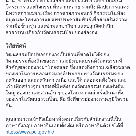
นานาชาติระหว่างตะวันออก และตะวันตก เทศกาลนี้จะมี
โครงการ และกิจกรรมที่หลากหลาย รวมถึง ศิลปะการแสดง
นิทรรศการเฉพาะเรื่อง การฉายภาพยนตร์ กิจกรรมในห้อง
สมุด และโครงการเผยแพร่ประชาสัมพันธ์เพื่อส่งเสริมความ
ร่วมมือข้ามรุ่น และข้ามสาขาวิชา และปลุกจิตสำนึก
สาธารณะเกี่ยวกับวัฒนธรรมป๊อปของฮ่องกง
วิสัยทัศน์
วัฒนธรรมป๊อปของฮ่องกงเป็นส่วนที่ขาดไม่ได้ของ
วัฒนธรรมท้องถิ่นของเรา และยังเป็นแบรนด์วัฒนธรรมที่
สำคัญของฮ่องกงมาโดยตลอด ซึ่งแสดงถึงความเฉลียวฉลาด
ของเราในการหลอมรวมองค์ประกอบทางวัฒนธรรมของ
ตะวันออก และตะวันตก เหนือ และใต้ ตลอดจนทั้งใหม่ และ
เก่า เพื่อสร้างจุดบรรจบที่มีพลังของวัฒนธรรมของแผ่นดิน
ใหญ่ ฮ่องกง และส่วนอื่น ๆ ของโลก ความสำเร็จอันน่าทึ่ง
ของเราในวัฒนธรรมป๊อป คือ สิ่งที่ชาวฮ่องกงภาคภูมิใจร่วม
กัน
คุณสามารถเข้าถึงเนื้อหาทั้งหมดเกี่ยวกับสำนักงานนี้เป็น
ภาษาอังกฤษ ภาษาจีนแบบดั้งเดิม หรือภาษาจีนตัวย่อได้ที่
https://www.pcf.gov.hk/