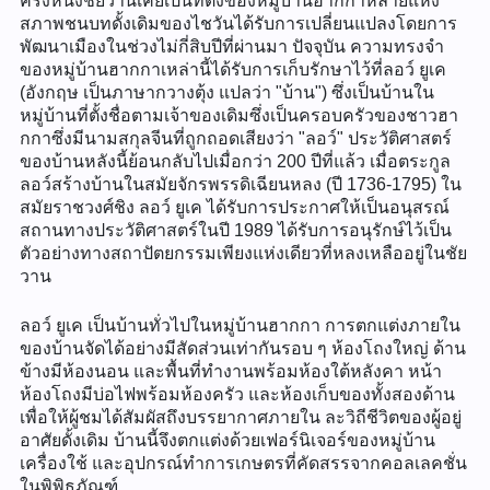
ครั้งหนึ่งชัยวานเคยเป็นที่ตั้งของหมู่บ้านฮากกาหลายแห่ง
สภาพชนบทดั้งเดิมของไชวันได้รับการเปลี่ยนแปลงโดยการ
พัฒนาเมืองในช่วงไม่กี่สิบปีที่ผ่านมา ปัจจุบัน ความทรงจำ
ของหมู่บ้านฮากกาเหล่านี้ได้รับการเก็บรักษาไว้ที่ลอว์ ยูเค
(อังกฤษ เป็นภาษากวางตุ้ง แปลว่า "บ้าน") ซึ่งเป็นบ้านใน
หมู่บ้านที่ตั้งชื่อตามเจ้าของเดิมซึ่งเป็นครอบครัวของชาวฮา
กกาซึ่งมีนามสกุลจีนที่ถูกถอดเสียงว่า "ลอว์" ประวัติศาสตร์
ของบ้านหลังนี้ย้อนกลับไปเมื่อกว่า 200 ปีที่แล้ว เมื่อตระกูล
ลอว์สร้างบ้านในสมัยจักรพรรดิเฉียนหลง (ปี 1736-1795) ใน
สมัยราชวงศ์ชิง ลอว์ ยูเค ได้รับการประกาศให้เป็นอนุสรณ์
สถานทางประวัติศาสตร์ในปี 1989 ได้รับการอนุรักษ์ไว้เป็น
ตัวอย่างทางสถาปัตยกรรมเพียงแห่งเดียวที่หลงเหลืออยู่ในชัย
วาน
ลอว์ ยูเค เป็นบ้านทั่วไปในหมู่บ้านฮากกา การตกแต่งภายใน
ของบ้านจัดได้อย่างมีสัดส่วนเท่ากันรอบ ๆ ห้องโถงใหญ่ ด้าน
ข้างมีห้องนอน และพื้นที่ทำงานพร้อมห้องใต้หลังคา หน้า
ห้องโถงมีบ่อไฟพร้อมห้องครัว และห้องเก็บของทั้งสองด้าน
เพื่อให้ผู้ชมได้สัมผัสถึงบรรยากาศภายใน ละวิถีชีวิตของผู้อยู่
อาศัยดั้งเดิม บ้านนี้จึงตกแต่งด้วยเฟอร์นิเจอร์ของหมู่บ้าน
เครื่องใช้ และอุปกรณ์ทำการเกษตรที่คัดสรรจากคอลเลคชั่น
ในพิพิธภัณฑ์