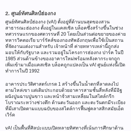
2. ศูนย์ทัศนศิลป์ฮ่องกง
ศูนย์ทัศนศิลป์ฮ่องกง (vA!) ตั้งอยู่ที่ด้านบนสุดของสวน
สาธารณะฮ่องกง ตั้งอยู่ในแคสเซิล บล็อคซึ่งสร้างขึ้นในช่วง
ทศวรรษแรกของศตวรรษที่ 20 โดยเป็นส่วนต่อขยายของค่าย
ทหารวิคตอเรีย บาร์รัคส์ของกองทัพอังกฤษเพื่อใช้เป็นสถาน
ที่จัดงานแต่งงานสำหรับ เจ้าหน้าที่ ค่ายทหารเหล่านี้ถูกส่ง
มอบให้กับรัฐบาล และรวมอยู่ในโครงการฮ่องกง ปาร์ค ในปี
1985 ส่วนด้านข้างของอาคารใหม่พร้อมหลังคากระจกถูก
เพิ่มเข้ามาเมื่อแคสเซิล บล็อคถูกแปลงเป็น vA! ศูนย์แห่งนี้เปิด
ทำการในปี 1992
อาคารประวัติศาสตร์เกรด 1 สร้างขึ้นในน้ำตกที่ลาดลงไป
ตามไหล่เขา แต่เดิมประกอบด้วยอาคารสามชั้นสี่หลังที่มีอิฐ
ผนังปูนฉาบปูนขาว และหน้าจั่วสามเหลี่ยมในสไตล์กรีก
โบราณระหว่างช่วงตึก ด้านตะวันออก และตะวันตกมีระเบียง
ที่มีเสาเปิดตามแบบฉบับของสไตล์การฟื้นฟูคลาสสิกสมัยเอ็ด
เวิร์ด
vA! เป็นพื้นที่ศิลปะแบบเปิดหลายทิศทางที่เน้นการศึกษาด้าน