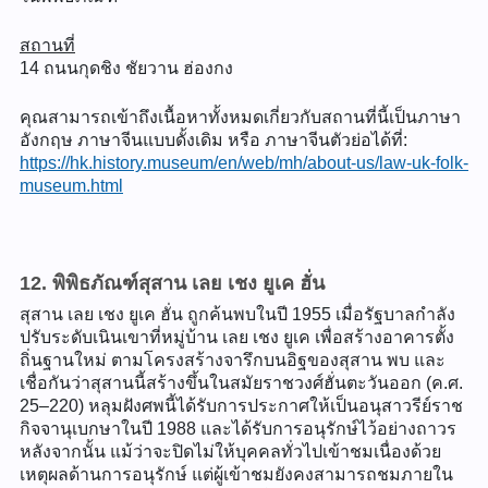
สถานที่
14 ถนนกุดชิง ชัยวาน ฮ่องกง
คุณสามารถเข้าถึงเนื้อหาทั้งหมดเกี่ยวกับสถานที่นี้เป็นภาษา
อังกฤษ ภาษาจีนแบบดั้งเดิม หรือ ภาษาจีนตัวย่อได้ที่:
https://hk.history.museum/en/web/mh/about-us/law-uk-folk-
museum.html
12. พิพิธภัณฑ์สุสาน เลย เชง ยูเค ฮั่น
สุสาน เลย เชง ยูเค ฮั่น ถูกค้นพบในปี 1955 เมื่อรัฐบาลกำลัง
ปรับระดับเนินเขาที่หมู่บ้าน เลย เชง ยูเค เพื่อสร้างอาคารตั้ง
ถิ่นฐานใหม่ ตามโครงสร้างจารึกบนอิฐของสุสาน พบ และ
เชื่อกันว่าสุสานนี้สร้างขึ้นในสมัยราชวงศ์ฮั่นตะวันออก (ค.ศ.
25–220) หลุมฝังศพนี้ได้รับการประกาศให้เป็นอนุสาวรีย์ราช
กิจจานุเบกษาในปี 1988 และได้รับการอนุรักษ์ไว้อย่างถาวร
หลังจากนั้น แม้ว่าจะปิดไม่ให้บุคคลทั่วไปเข้าชมเนื่องด้วย
เหตุผลด้านการอนุรักษ์ แต่ผู้เข้าชมยังคงสามารถชมภายใน