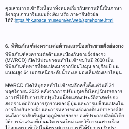
คุณสามารถเข้าถึงเนื้อหาทั้งหมดเกี่ยวกับสถานที่นี้เป็นภาษา
อังกฤษ ภาษาจีนแบบดั้งเดิม หรือ ภาษาจีนตัวย่อ
ได้ที่:
https://hk.space.museum/en/web/spm/home.html
6. พิพิธภัณฑ์สงครามต่อต้านและป้องกันชายฝั่งฮ่องกง
พิพิธภัณฑ์สงครามต่อต้านและป้องกันชายฝั่งฮ่องกง
(MWRCD) เปิดให้ประชาชนทั่วไปเข้าชมในปี 2000 เป็น
พิพิธภัณฑ์ทหารที่ดัดแปลงมาจากป้อมไลมุน อายุร้อยปี บน
แหลมสูง 64 เมตรเหนือระดับน้ำทะเล มองเห็นช่องเขาไลมุน
MWRCD เปิดให้บุคคลทั่วไปเข้าชมอีกครั้งตั้งแต่วันที่ 24
พฤศจิกายน 2022 หลังจากการปรับปรุงครั้งใหญ่ นิทรรศการ
ถาวรที่ได้รับการปรับปรุงใหม่นี้จัดแสดงประวัติศาสตร์ของ
สงครามต่อต้านการรุกรานของญี่ปุ่น และการเปลี่ยนแปลงใน
การป้องกันชายฝั่ง และการทหารของฮ่องกงตั้งแต่ราชวงศ์ถัง
จนถึงการกลับคืนสู่มาตุภูมิของฮ่องกง องค์ประกอบมัลติมีเดีย
วิธีการนำเสนอที่เป็นนวัตกรรมใหม่ และวิธีการเฉพาะเรื่อง
ได้ถูกแทรกเข้าไปในนิทรรศการถาวรที่ได้รับการปรับปรุง