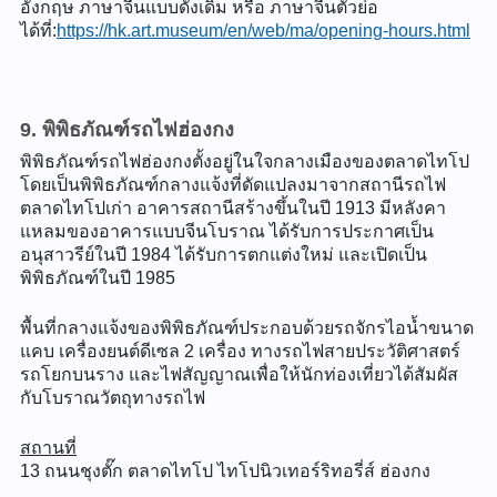
อังกฤษ ภาษาจีนแบบดั้งเดิม หรือ ภาษาจีนตัวย่อ
ได้ที่:
https://hk.art.museum/en/web/ma/opening-hours.html
9. พิพิธภัณฑ์รถไฟฮ่องกง
พิพิธภัณฑ์รถไฟฮ่องกงตั้งอยู่ในใจกลางเมืองของตลาดไทโป
โดยเป็นพิพิธภัณฑ์กลางแจ้งที่ดัดแปลงมาจากสถานีรถไฟ
ตลาดไทโปเก่า อาคารสถานีสร้างขึ้นในปี 1913 มีหลังคา
แหลมของอาคารแบบจีนโบราณ ได้รับการประกาศเป็น
อนุสาวรีย์ในปี 1984 ได้รับการตกแต่งใหม่ และเปิดเป็น
พิพิธภัณฑ์ในปี 1985
พื้นที่กลางแจ้งของพิพิธภัณฑ์ประกอบด้วยรถจักรไอน้ำขนาด
แคบ เครื่องยนต์ดีเซล 2 เครื่อง ทางรถไฟสายประวัติศาสตร์
รถโยกบนราง และไฟสัญญาณเพื่อให้นักท่องเที่ยวได้สัมผัส
กับโบราณวัตถุทางรถไฟ
สถานที่
13 ถนนชุงตั๊ก ตลาดไทโป ไทโปนิวเทอร์ริทอรี่ส์ ฮ่องกง