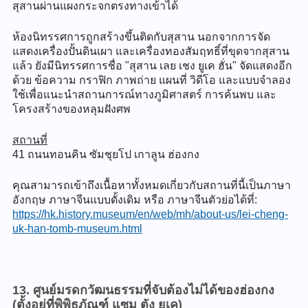
สุสานผ่านแผงกระจกตรงทางเข้าได้
ห้องนิทรรศการถูกสร้างขึ้นติดกับสุสาน นอกจากการจัด
แสดงเครื่องปั้นดินเผา และเครื่องทองสัมฤทธิ์ที่ขุดจากสุสาน
แล้ว ยังมีนิทรรศการชื่อ "สุสาน เลย เชง ยูเค ฮั่น" จัดแสดงอีก
ด้วย ข้อความ กราฟิก ภาพถ่าย แผนที่ วิดีโอ และแบบจำลอง
ใช้เพื่อแนะนำสถานการณ์ทางภูมิศาสตร์ การค้นพบ และ
โครงสร้างของหลุมฝังศพ
สถานที่
41 ถนนทอนคิน ซัมชุยโป เกาลูน ฮ่องกง
คุณสามารถเข้าถึงเนื้อหาทั้งหมดเกี่ยวกับสถานที่นี้เป็นภาษา
อังกฤษ ภาษาจีนแบบดั้งเดิม หรือ ภาษาจีนตัวย่อได้ที่:
https://hk.history.museum/en/web/mh/about-us/lei-cheng-
uk-han-tomb-museum.html
13. ศูนย์มรดกวัฒนธรรมที่จับต้องไม่ได้ของฮ่องกง
(ตั้งอยู่ที่พิพิธภัณฑ์ แซม ตัง ยูเค)