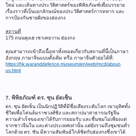
ใหม่ และเส้นทางประวัติศาสตร์ของพิพิธภัณฑ์เพื่อบรรยาย
เรื่องราวที่เป็นเอกลักษณ์ของประวัติศาสตร์การทหาร และ
การป้องกันชายฝั่งของฮ่องกง
สถานที่
175 ถนนตุงเฮ เซาเคยวาน ฮ่องกง
คุณสามารถเข้าถึงเนื้อหาทั้งหมดเกี่ยวกับสถานที่นี้เป็นภาษา
อังกฤษ ภาษาจีนแบบดั้งเดิม หรือ ภาษาจีนตัวย่อได้ที่:
https://hk.waranddefence.museum/en/web/mcd/about-
us.html
7. พิพิธภัณฑ์ ดร. ซุน ยัตเซ็น
ดร. ซุน ยัตเซ็น เป็นนักปฏิวัติที่มีชื่อเสียงระดับโลก เขาอุทิศทั้ง
ชีวิตเพื่อโค่นล้มราชวงศ์ชิง และสถาปนาสาธารณรัฐจีน
ความสำเร็จของเขาได้รับการยอมรับ และชื่นชมไม่เพียงแต่
จากชาวจีนใน และต่างประเทศเท่านั้น แต่ยังรวมถึงชุมชนทั่ว
โลกด้วย ดร. ซัน มีความสัมพันธ์ใกล้ชิดกับฮ่องกงซึ่งเขาได้