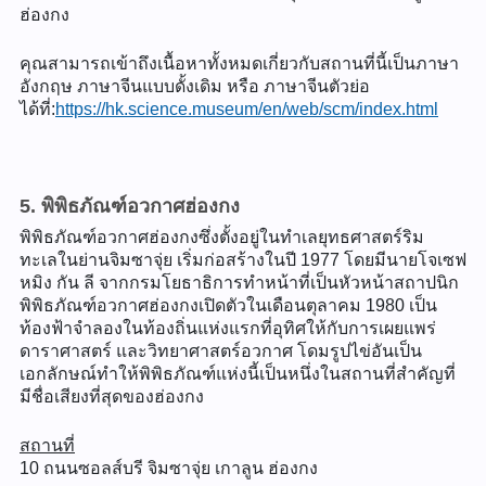
ฮ่องกง
คุณสามารถเข้าถึงเนื้อหาทั้งหมดเกี่ยวกับสถานที่นี้เป็นภาษา
อังกฤษ ภาษาจีนแบบดั้งเดิม หรือ ภาษาจีนตัวย่อ
ได้ที่:
https://hk.science.museum/en/web/scm/index.html
5. พิพิธภัณฑ์อวกาศฮ่องกง
พิพิธภัณฑ์อวกาศฮ่องกงซึ่งตั้งอยู่ในทำเลยุทธศาสตร์ริม
ทะเลในย่านจิมซาจุ่ย เริ่มก่อสร้างในปี 1977 โดยมีนายโจเซฟ
หมิง กัน ลี จากกรมโยธาธิการทำหน้าที่เป็นหัวหน้าสถาปนิก
พิพิธภัณฑ์อวกาศฮ่องกงเปิดตัวในเดือนตุลาคม 1980 เป็น
ท้องฟ้าจำลองในท้องถิ่นแห่งแรกที่อุทิศให้กับการเผยแพร่
ดาราศาสตร์ และวิทยาศาสตร์อวกาศ โดมรูปไข่อันเป็น
เอกลักษณ์ทำให้พิพิธภัณฑ์แห่งนี้เป็นหนึ่งในสถานที่สำคัญที่
มีชื่อเสียงที่สุดของฮ่องกง
สถานที่
10 ถนนซอลส์บรี จิมซาจุ่ย เกาลูน ฮ่องกง