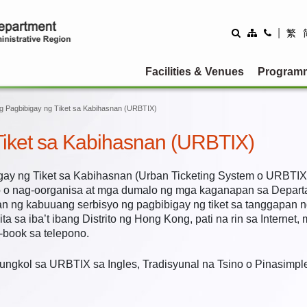
|
繁
Facilities & Venues
Program
g Pagbibigay ng Tiket sa Kabihasnan (URBTIX)
Tiket sa Kabihasnan (URBTIX)
ay ng Tiket sa Kabihasnan (Urban Ticketing System o URBTIX)
o o nag-oorganisa at mga dumalo ng mga kaganapan sa Departa
n ng kabuuang serbisyo ng pagbibigay ng tiket sa tanggapan ng
ta sa iba’t ibang Distrito ng Hong Kong, pati na rin sa Internet
-book sa telepono.
ngkol sa URBTIX sa Ingles, Tradisyunal na Tsino o Pinasimpl