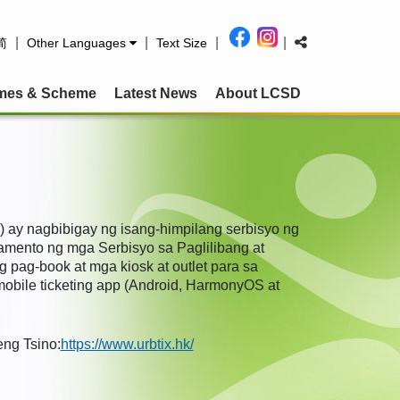
|
|
|
|
简
Other Languages
Text Size
mes & Scheme
Latest News
About LCSD
 ay nagbibigay ng isang-himpilang serbisyo ng
mento ng mga Serbisyo sa Paglilibang at
 pag-book at mga kiosk at outlet para sa
, mobile ticketing app (Android, HarmonyOS at
eng Tsino:
https://www.urbtix.hk/