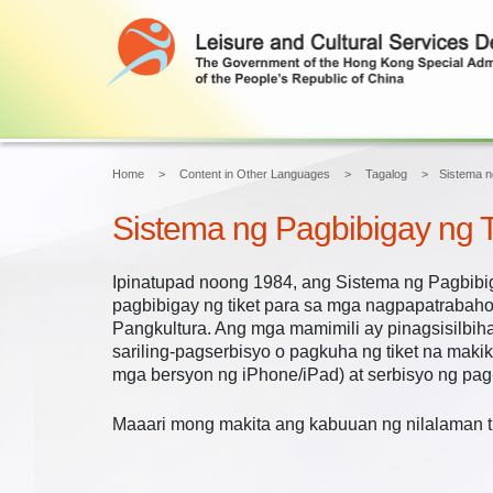
Home
Content in Other Languages
Tagalog
Sistema n
Sistema ng Pagbibigay ng 
Ipinatupad noong 1984, ang Sistema ng Pagbibig
pagbibigay ng tiket para sa mga nagpapatrabah
Pangkultura. Ang mga mamimili ay pinagsisilbiha
sariling-pagserbisyo o pagkuha ng tiket na makiki
mga bersyon ng iPhone/iPad) at serbisyo ng pag
Maaari mong makita ang kabuuan ng nilalaman tu