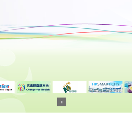
Important Not
Las