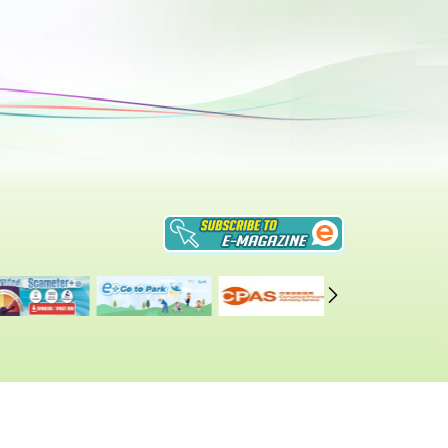
ices
|
Privacy Policy
|
Site Map
t revision date: 31 July, 2024