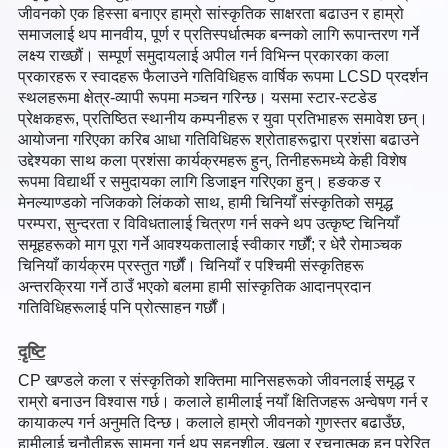
जीवनको एक हिस्सा बनाएर हाम्रो सांस्कृतिक साक्षरता बढाउन र हाम्रो
समाजलाई थप मानवीय, पूर्ण र प्रतिस्पर्धात्मक बन्नको लागि रूपान्तरण गर्ने
लक्ष्य राख्छौं। सम्पूर्ण समुदायलाई अपील गर्न विभिन्न प्रकारका कला
प्रकारहरू र स्वादहरू फैलाउने गतिविधिहरू वार्षिक रूपमा LCSD प्रदर्शन
स्थलहरूमा क्षेत्र-व्यापी रूपमा मञ्चन गरिन्छ। यसमा स्टार-स्टडेड
प्रेक्षकहरू, प्रतिष्ठित स्थानीय कम्पनीहरू र युवा प्रतिभाहरू समावेश छन्।
आयोजना गरिएका करिब आधा गतिविधिहरू श्रोताहरूद्वारा प्रशंसा बढाउने
उद्देश्यका साथ कला प्रशंसा कार्यक्रमहरू हुन्, तिनीहरूमध्ये केही विशेष
रूपमा विद्यार्थी र समुदायका लागि डिजाइन गरिएका हुन्। हङकङ र
मेनल्याण्डको नजिकको लिंकको साथ, हामी चिनियाँ संस्कृतिको समृद्ध
परम्परा, सुन्दरता र विविधतालाई चित्रण गर्न सक्ने थप उत्कृष्ट चिनियाँ
समूहहरूको माग पूरा गर्ने आवश्यकतालाई स्वीकार गर्छौं; र धेरै रोमाञ्चक
चिनियाँ कार्यक्रम प्रस्तुत गर्छौं। चिनियाँ र पश्चिमी संस्कृतिहरू
अन्तरक्रिया गर्ने ठाउँ भएको बलमा हामी सांस्कृतिक आदानप्रदान
गतिविधिहरूलाई पनि प्रोत्साहन गर्छौं।
दृष्टि
CP खण्डले कला र संस्कृतिको शक्तिमा मानिसहरूको जीवनलाई समृद्ध र
राम्रो बनाउन विश्वास गर्छ। कलाले हामीलाई नयाँ क्षितिजहरू अन्वेषण गर्न र
कायाकल्प गर्न अनुमति दिन्छ। कलाले हाम्रो जीवनको गुणस्तर बढाउँछ,
हामीलाई चुनौतीहरू सामना गर्न थप सहनशील, खुला र रचनात्मक हुन प्रेरित