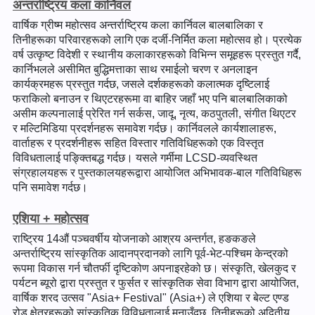
अन्तर्राष्ट्रिय कला कार्निवल
वार्षिक ग्रीष्म महोत्सव अन्तर्राष्ट्रिय कला कार्निवल बालबालिका र
तिनीहरूका परिवारहरूको लागि एक दर्जी-निर्मित कला महोत्सव हो। प्रत्येक
वर्ष उत्कृष्ट विदेशी र स्थानीय कलाकारहरूको विभिन्न समूहहरू प्रस्तुत गर्दै,
कार्निभलले असीमित बुद्धिमत्ताका साथ रमाईलो चरण र अनलाइन
कार्यक्रमहरू प्रस्तुत गर्दछ, जसले दर्शकहरूको कलात्मक दृष्टिलाई
फराकिलो बनाउन र थिएटरहरूमा वा बाहिर जहाँ भए पनि बालबालिकाको
असीम कल्पनालाई प्रेरित गर्न सर्कस, जादू, नृत्य, कठपुतली, संगीत थिएटर
र मल्टिमिडिया प्रदर्शनहरू समावेश गर्दछ। कार्निवलले कार्यशालाहरू,
वार्ताहरू र प्रदर्शनीहरू सहित विस्तार गतिविधिहरूको एक विस्तृत
विविधतालाई पङ्क्तिबद्ध गर्दछ। यसले गर्मीमा LCSD-व्यवस्थित
संग्रहालयहरू र पुस्तकालयहरूद्वारा आयोजित अभिभावक-बाल गतिविधिहरू
पनि समावेश गर्दछ।
एशिया + महोत्सव
राष्ट्रिय 14औं पञ्चवर्षीय योजनाको आश्रय अन्तर्गत, हङकङले
अन्तर्राष्ट्रिय सांस्कृतिक आदानप्रदानको लागि पूर्व-भेट-पश्चिम केन्द्रको
रूपमा विकास गर्न चौतर्फी दृष्टिकोण अपनाइरहेको छ। संस्कृति, खेलकुद र
पर्यटन ब्यूरो द्वारा प्रस्तुत र फुर्सत र सांस्कृतिक सेवा विभाग द्वारा आयोजित,
वार्षिक शरद उत्सव "Asia+ Festival" (Asia+) ले एशिया र बेल्ट एण्ड
रोड क्षेत्रहरूको सांस्कृतिक विविधतालाई मनाउँदछ, तिनीहरूको अद्वितीय