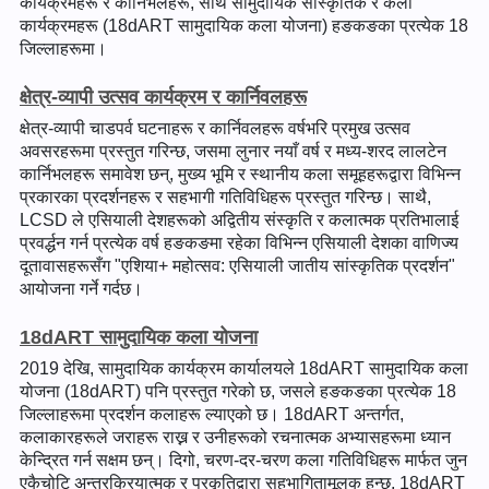
कार्यक्रमहरू र कार्निभलहरू, साथै सामुदायिक सांस्कृतिक र कला
कार्यक्रमहरू (18dART सामुदायिक कला योजना) हङकङका प्रत्येक 18
जिल्लाहरूमा।
क्षेत्र-व्यापी उत्सव कार्यक्रम र कार्निवलहरू
क्षेत्र-व्यापी चाडपर्व घटनाहरू र कार्निवलहरू वर्षभरि प्रमुख उत्सव
अवसरहरूमा प्रस्तुत गरिन्छ, जसमा लुनार नयाँ वर्ष र मध्य-शरद लालटेन
कार्निभलहरू समावेश छन्, मुख्य भूमि र स्थानीय कला समूहहरूद्वारा विभिन्न
प्रकारका प्रदर्शनहरू र सहभागी गतिविधिहरू प्रस्तुत गरिन्छ। साथै,
LCSD ले एसियाली देशहरूको अद्वितीय संस्कृति र कलात्मक प्रतिभालाई
प्रवर्द्धन गर्न प्रत्येक वर्ष हङकङमा रहेका विभिन्न एसियाली देशका वाणिज्य
दूतावासहरूसँग "एशिया+ महोत्सव: एसियाली जातीय सांस्कृतिक प्रदर्शन"
आयोजना गर्ने गर्दछ।
18dART सामुदायिक कला योजना
2019 देखि, सामुदायिक कार्यक्रम कार्यालयले 18dART सामुदायिक कला
योजना (18dART) पनि प्रस्तुत गरेको छ, जसले हङकङका प्रत्येक 18
जिल्लाहरूमा प्रदर्शन कलाहरू ल्याएको छ। 18dART अन्तर्गत,
कलाकारहरूले जराहरू राख्न र उनीहरूको रचनात्मक अभ्यासहरूमा ध्यान
केन्द्रित गर्न सक्षम छन्। दिगो, चरण-दर-चरण कला गतिविधिहरू मार्फत जुन
एकैचोटि अन्तरक्रियात्मक र प्रकृतिद्वारा सहभागितामूलक हुन्छ, 18dART