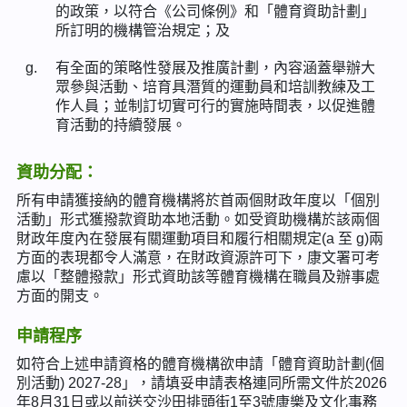
的政策，以符合《公司條例》和「體育資助計劃」
所訂明的機構管治規定；及
g.
有全面的策略性發展及推廣計劃，內容涵蓋舉辦大
眾參與活動、培育具潛質的運動員和培訓教練及工
作人員；並制訂切實可行的實施時間表，以促進體
育活動的持續發展。
資助分配：
所有申請獲接納的體育機構將於首兩個財政年度以「個別
活動」形式獲撥款資助本地活動。如受資助機構於該兩個
財政年度內在發展有關運動項目和履行相關規定(a 至 g)兩
方面的表現都令人滿意，在財政資源許可下，康文署可考
慮以「整體撥款」形式資助該等體育機構在職員及辦事處
方面的開支。
申請程序
如符合上述申請資格的體育機構欲申請「體育資助計劃(個
別活動) 2027-28」，請填妥申請表格連同所需文件於2026
年8月31日或以前送交沙田排頭街1至3號康樂及文化事務