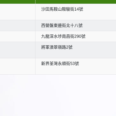
沙田馬鞍山鞍駿街14號
西營盤東邊街北十八號
九龍深水埗南昌街290號
將軍澳翠嶺路2號
新界荃灣永順街53號