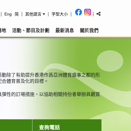
|
|
|
|
|
Eng
简
其他語言
字型大小
場地
活動、節目及計劃
最新消息
關於我們
活動除了有助提升香港作爲亞洲體育盛事之都的形
配合體育普及化的目標。
具彈性的訂場措施，以協助相關持份者舉辦具觀賞
查詢電話