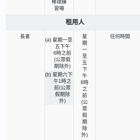
棒球練
習場
租用人
長者
星
任何時間
(a)
星期一至
期
五下午
一
6時
之前
至
(公眾假
五
期除外)
下
(b)
星期六下
午
午
1時
之
6時
前(公眾
之
假期除
前
外)
(公
眾
假
期
除
外)