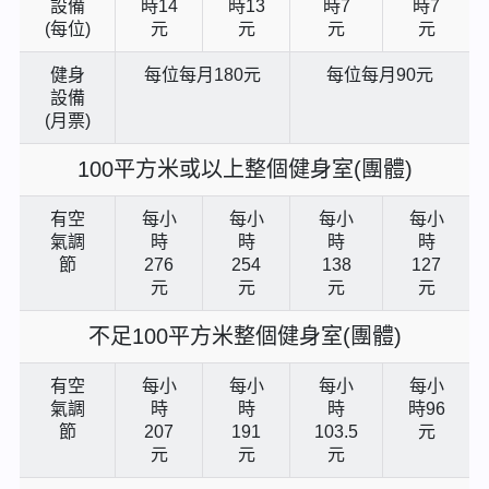
設備
時14
時13
時7
時7
(每位)
元
元
元
元
健身
每位每月180元
每位每月90元
設備
(月票)
100平方米或以上整個健身室(團體)
有空
每小
每小
每小
每小
氣調
時
時
時
時
節
276
254
138
127
元
元
元
元
不足100平方米整個健身室(團體)
有空
每小
每小
每小
每小
氣調
時
時
時
時96
節
207
191
103.5
元
元
元
元