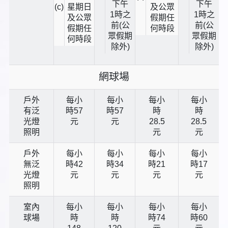
下午
下午
(c)
星期日
及公眾
1時
之
1時
之
及公眾
假期任
前(公
前(公
假期任
何時段
眾假期
眾假期
何時段
除外)
除外)
網球場
戶外
每小
每小
每小
每小
有泛
時57
時57
時
時
光燈
元
元
28.5
28.5
照明
元
元
戶外
每小
每小
每小
每小
無泛
時42
時34
時21
時17
光燈
元
元
元
元
照明
室內
每小
每小
每小
每小
球場
時
時
時74
時60