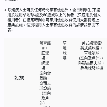
除殘疾人士可於任何時間享有優惠外，全日制學生(不適
用於租用草地球場)及60歲或以上的長者（只適用於個人
租用者）在指定時間亦可享用優惠收費使用大部份陸上
康樂設施。個別租用人士享有優惠收費的詳情請參閱下
表–
體育館
草
美式桌球檯/
#，
地
英式桌球檯，
壁球
球
草地滾球
場，
場
(室內及戶外)，
網球
障礙高爾夫球，
場，
乒乓球發球機
室內攀
設施
登牆，
高爾夫
球設施
（室內
及戶
外），