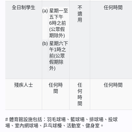
全日制學生
不
任何時間
(a)
星期一至
適
五下午
用
6時
之前
(公眾假
期除外)
(b)
星期六下
午
1時
之
前(公眾
假期除
外)
殘疾人士
任何時
任
任何時間
間
何
時
間
# 體育館設施包括：羽毛球場、籃球場、排球場、投球
場、室內網球場、乒乓球檯、活動室、健身室。