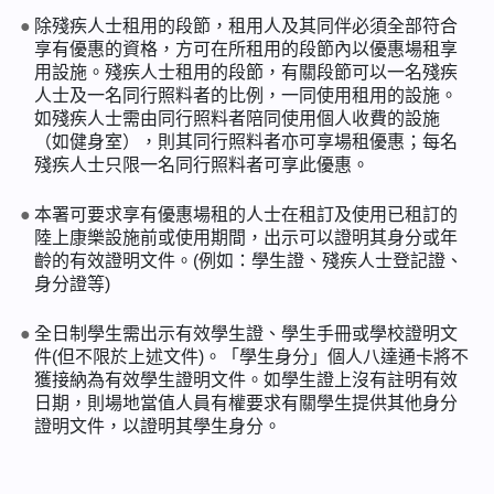
除殘疾人士租用的段節，租用人及其同伴必須全部符合
享有優惠的資格，方可在所租用的段節內以優惠場租享
用設施。殘疾人士租用的段節，有關段節可以一名殘疾
人士及一名同行照料者的比例，一同使用租用的設施。
如殘疾人士需由同行照料者陪同使用個人收費的設施
（如健身室），則其同行照料者亦可享場租優惠；每名
殘疾人士只限一名同行照料者可享此優惠。
本署可要求享有優惠場租的人士在租訂及使用已租訂的
陸上康樂設施前或使用期間，出示可以證明其身分或年
齡的有效證明文件。(例如：學生證、殘疾人士登記證、
身分證等)
全日制學生需出示有效學生證、學生手冊或學校證明文
件(但不限於上述文件)。「學生身分」個人八達通卡將不
獲接納為有效學生證明文件。如學生證上沒有註明有效
日期，則場地當值人員有權要求有關學生提供其他身分
證明文件，以證明其學生身分。