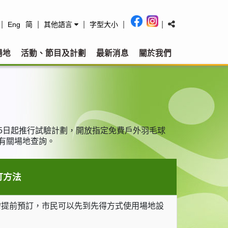
|
|
|
|
|
Eng
简
其他語言
字型大小
場地
活動、節目及計劃
最新消息
關於我們
15日起推行試驗計劃，開放指定免費戶外羽毛球
向有關場地查詢。
訂方法
需提前預訂，市民可以先到先得方式使用場地設
。