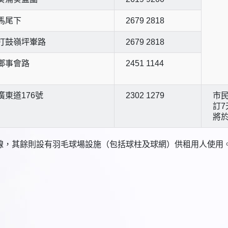
馬尾下
2679 2818
打鼓嶺坪輋路
2679 2818
鄉事會路
2451 1144
廣東道176號
2302 1279
市民
訂7
將於
界線，其餘則設有羽毛球場設施（包括球柱及球網）供租用人使用