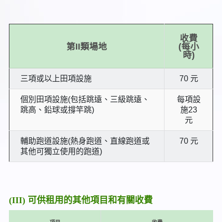
收費
第II類場地
(每小
時)
三項或以上田項設施
70 元
個別田項設施(包括跳遠、三級跳遠、
每項設
跳高、鉛球或撐竿跳)
施23
元
輔助跑道設施(熱身跑道、直線跑道或
70 元
其他可獨立使用的跑道)
(III) 可供租用的其他項目和有關收費