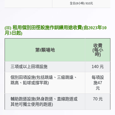
全日(8小時) 910元
(II) 租用個別田徑設施作訓練用途收費(由2023年10
月3日起)
收費
第I類場地
(每小
時)
三項或以上田項設施
140 元
個別田項設施(包括跳遠、三級跳遠、
每項設
跳高、鉛球或撐竿跳)
施47
元
輔助跑道設施(熱身跑道、直線跑道或
70 元
其他可獨立使用的跑道)