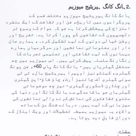
2.
ہانگ کانگ ہیریٹیج میوزیم
ہانگ کانگ ہیریٹیج میوزیم مختلف قسم کے
پروگراموں میں تاریخ، فن اور ثقافت کے ایک منفرد
امتزاج کی پیشکش کرتا ہے جو کہ عوام کے وسیع تر
دلچسپیوں کے تقاضوں کو پورا کرتا ہے۔ تفریح اور
روشن خیالی دونوں کے لیے تشکیل کردہ، ہماری جان
دار اور معلوماتی نمائشیں اور سرگرمیاں ہمارے
مہمانوں کے لیے ثقافتی اور تعلیمی تجربات کا
رنگارنگ سلسلہ پیش کرتی ہیں۔ اس میوزیم میں چھ
مستقل گیلریاں ہیں - ہانگ کانگ پاپ 60+، جن یونگ
گیلری، کینٹونیز اوپیرا ہیریٹیج ہال، ٹی ٹی
سوئی گیلری آف چائنیز آرٹ، چاؤ شاؤ-این گیلری
اور چلڈرن ڈسکوری گیلری - نیز چھ موضوعاتی
گیلریاں جو باقاعدگی سے ہانگ کانگ اور دنیا کی
متنوع ثقافتوں کی نمائش کرنے والی نمائشوں کی
میزبانی کے لیے ہیں۔ دریائے شنگ من کے ساتھ
واقع، یہ میوزیم ہمیشہ تعطیلات اور ویک اینڈز کے
دوران قابلِ دید ہوتا ہے۔
مقام