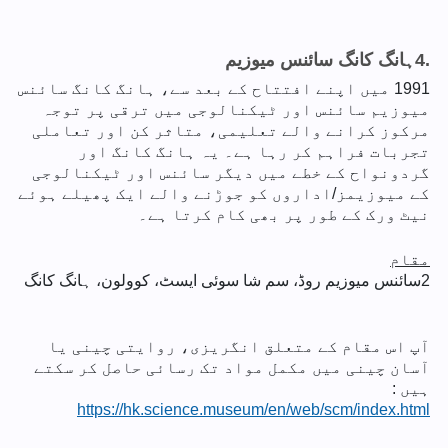
4.
ہانگ کانگ سائنس میوزیم
1991 میں اپنے افتتاح کے بعد سے، ہانگ کانگ سائنس
میوزیم سائنس اور ٹیکنالوجی میں ترقی پر توجہ
مرکوز کرانے والے تعلیمی، متاثر کن اور تعاملی
تجربات فراہم کر رہا ہے۔ یہ ہانگ کانگ اور
گردونواح کے خطے میں دیگر سائنس اور ٹیکنالوجی
کے میوزیمز/اداروں کو جوڑنے والے ایک پھیلے ہوئے
نیٹ ورک کے طور پر بھی کام کرتا ہے۔
مقام
2
سائنس میوزیم روڈ، سم شا سوئی ایسٹ، کوولون، ہانگ کانگ
آپ اس مقام کے متعلق انگریزی، روایتی چینی یا
آسان چینی میں مکمل مواد تک رسائی حاصل کر سکتے
ہیں :
https://hk.science.museum/en/web/scm/index.html