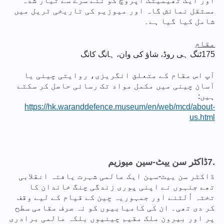
اور ایک تھیمیٹک اپروچ کو نئے سرے سے تیار شدہ
مستقل نمائش گاہ اور میوزیم کی تاریخی ٹریل میں
شامل کیا گیا ہے۔
مقام
175
ٹنگ ہی روڈ، شاؤ کی وان، ہانگ کانگ
آپ اس مقام کے متعلق انگریزی، روایتی چینی یا
آسان چینی میں مکمل مواد تک رسائی حاصل کر سکتے
ہیں:
https://hk.waranddefence.museum/en/web/mcd/about-
us.html
7.
ڈاکٹر سن ییٹ-سین میوزیم
ڈاکٹر سن ییٹ-سین ایک عالمی شہرت یافتہ انقلابی
تھے جنہوں نے اپنی پوری زندگی چنگ خاندان کا
تختہ اُلٹنے اور جمہوریہ چین کے قیام کے لیے وقف
کر دی تھی۔ ان کی کامیابیوں کو نہ صرف مقامی سطح
پر اور بیرون ملک مقیم چینیوں بلکہ عالمی برادری