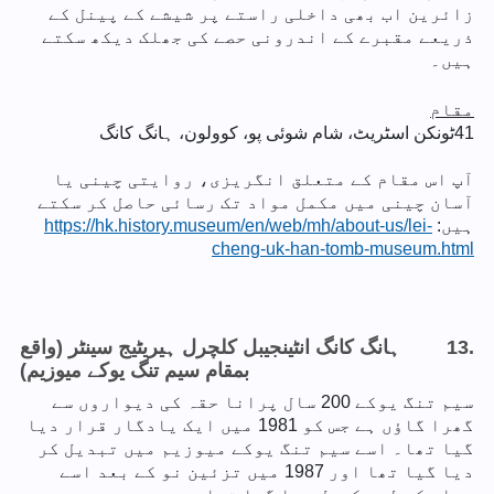
زائرین اب بھی داخلی راستے پر شیشے کے پینل کے
ذریعے مقبرے کے اندرونی حصے کی جھلک دیکھ سکتے
ہیں۔
مقام
41
ٹونکن اسٹریٹ، شام شوئی پو، کوولون، ہانگ کانگ
آپ اس مقام کے متعلق انگریزی، روایتی چینی یا
آسان چینی میں مکمل مواد تک رسائی حاصل کر سکتے
ہیں:
https://hk.history.museum/en/web/mh/about-us/lei-
cheng-uk-han-tomb-museum.html
13.
ہانگ کانگ انٹینجیبل کلچرل ہیریٹیج سینٹر (واقع
بمقام سیم تنگ یوکے میوزیم)
سیم تنگ یوکے 200 سال پرانا حقہ کی دیواروں سے
گھرا گاؤں ہے جس کو 1981 میں ایک یادگار قرار دیا
گیا تھا۔ اسے سیم تنگ یوکے میوزیم میں تبدیل کر
دیا گیا تھا اور 1987 میں تزئین نو کے بعد اسے