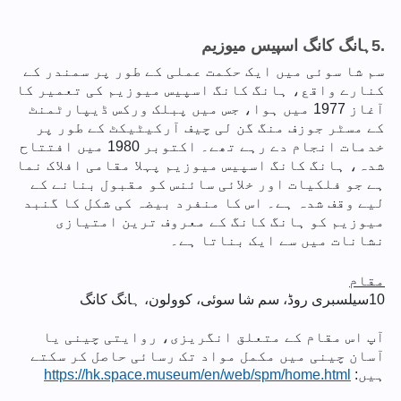
5.
ہانگ کانگ اسپیس میوزیم
سم شا سوئی میں ایک حکمت عملی کے طور پر سمندر کے
کنارے واقع، ہانگ کانگ اسپیس میوزیم کی تعمیر کا
آغاز 1977 میں ہوا، جس میں پبلک ورکس ڈیپارٹمنٹ
کے مسٹر جوزف منگ گن لی چیف آرکیٹیکٹ کے طور پر
خدمات انجام دے رہے تھے۔ اکتوبر 1980 میں افتتاح
شدہ، ہانگ کانگ اسپیس میوزیم پہلا مقامی افلاک نما
ہے جو فلکیات اور خلائی سائنس کو مقبول بنانے کے
لیے وقف شدہ ہے۔ اس کا منفرد بیضہ کی شکل کا گنبد
میوزیم کو ہانگ کانگ کے معروف ترین امتیازی
نشانات میں سے ایک بناتا ہے۔
مقام
10
سیلسبری روڈ، سم شا سوئی، کوولون، ہانگ کانگ
آپ اس مقام کے متعلق انگریزی، روایتی چینی یا
آسان چینی میں مکمل مواد تک رسائی حاصل کر سکتے
ہیں:
https://hk.space.museum/en/web/spm/home.html