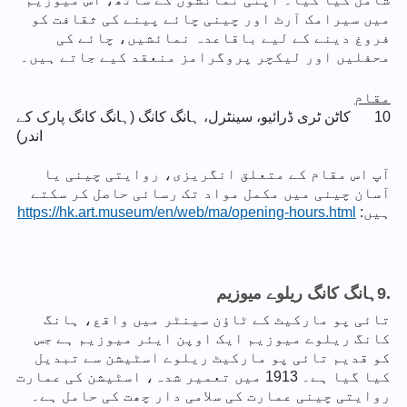
میں سیرامک آرٹ اور چینی چائے پینے کی ثقافت کو
فروغ دینے کے لیے باقاعدہ نمائشیں، چائے کی
محفلیں اور لیکچر پروگرامز منعقد کیے جاتے ہیں۔
مقام
10
کاٹن ٹری ڈرائیو، سینٹرل، ہانگ کانگ (ہانگ کانگ پارک کے
اندر)
آپ اس مقام کے متعلق انگریزی، روایتی چینی یا
آسان چینی میں مکمل مواد تک رسائی حاصل کر سکتے
ہیں:
https://hk.art.museum/en/web/ma/opening-hours.html
9.
ہانگ کانگ ریلوے میوزیم
تائی پو مارکیٹ کے ٹاؤن سینٹر میں واقع، ہانگ
کانگ ریلوے میوزیم ایک اوپن ایئر میوزیم ہے جس
کو قدیم تائی پو مارکیٹ ریلوے اسٹیشن سے تبدیل
کیا گیا ہے۔ 1913 میں تعمیر شدہ، اسٹیشن کی عمارت
روایتی چینی عمارت کی سلامی دار چھت کی حامل ہے۔