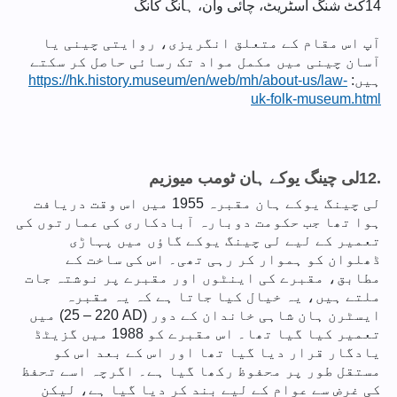
14
کٹ شنگ اسٹریٹ، چائی وان، ہانگ کانگ
آپ اس مقام کے متعلق انگریزی، روایتی چینی یا
آسان چینی میں مکمل مواد تک رسائی حاصل کر سکتے
ہیں:
https://hk.history.museum/en/web/mh/about-us/law-
uk-folk-museum.html
12.
لی چینگ یوکے ہان ٹومب میوزیم
لی چینگ یوکے ہان مقبرہ 1955 میں اس وقت دریافت
ہوا تھا جب حکومت دوبارہ آبادکاری کی عمارتوں کی
تعمیر کے لیے لی چینگ یوکے گاؤں میں پہاڑی
ڈھلوان کو ہموار کر رہی تھی۔ اس کی ساخت کے
مطابق، مقبرے کی اینٹوں اور مقبرے پر نوشتہ جات
ملتے ہیں، یہ خیال کیا جاتا ہے کہ یہ مقبرہ
ایسٹرن ہان شاہی خاندان کے دور (‎25 – 220 AD‎) میں
تعمیر کیا گیا تھا۔ اس مقبرے کو 1988 میں گزیٹڈ
یادگار قرار دیا گیا تھا اور اس کے بعد اس کو
مستقل طور پر محفوظ رکھا گیا ہے۔ اگرچہ اسے تحفظ
کی غرض سے عوام کے لیے بند کر دیا گیا ہے، لیکن