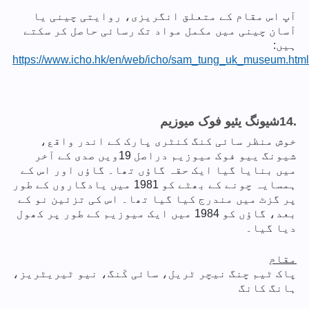
آپ اس مقام کے متعلق انگریزی، روایتی چینی یا
آسان چینی میں مکمل مواد تک رسائی حاصل کر سکتے
ہیں:
https://www.icho.hk/en/web/icho/sam_tung_uk_museum.html
14.
شیونگ یئیو فوک میوزیم
خوش منظر سائی کنگ کنٹری پارک کے اندر واقع،
شیونگ ییو فوک میوزیم دراصل 19ویں صدی کے آخر
میں بنایا گیا ایک حقہ گاؤں تھا۔ گاؤں اور اس کے
ہمسایہ چونے کے بھٹے کو 1981 میں یادگاروں کے طور
پر گزٹ میں مندرج کیا گیا تھا۔ اس کی تزئین نو کے
بعد، گاؤں کو 1984 میں ایک میوزیم کے طور پر کھول
دیا گیا۔
مقام
پاک ٹیم چنگ نیچر ٹریل، سائی کَنگ، نیو ٹیریٹریز،
ہانگ کانگ