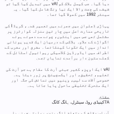
دیا گیا۔ جب کیسل بلاک کو !vA میں تبدیل کیا گیا تو
شیشے کی چھت والا ایک نیا ونگ شامل کیا گیا۔ یہ
سینٹر 1992 میں کھولا گیا تھا۔
پہاڑی ڈھلوان میں جھرنے میں تعمیر شدہ، گریڈ I کی
تاریخی عمارت اصل میں چار تین منزلہ کوارٹرز پر
مشتمل تھی جس میں اینٹوں، چونے سے دھوئے ہوئے
اگواڑے کے علاوہ بلاکس کے درمیان ایک قدیم یونانی
انداز میں ایک تکونا کینٹاتھا۔ مشرق اور مغرب کے
اطراف میں ایڈورڈین کلاسیکی ریوائیول اسٹائل کے
کھلے ستون دار برآمدے نمایاں تھے۔
!vA ایک اوپن، کثیر جہتی آرٹ کا مقام ہے جو آرٹ کی
تعلیم، تحقیق، اور ایکسچینج پر زور دیتا ہے۔
خصوصی آلات سے لیس، وینیو میں نمائش کی جگہ اور
ایک متحرک تخلیقی ماحول پایا جاتا ہے۔
مقام
7A
کینیڈی روڈ، سینٹرل، ہانگ کانگ
آپ اس مقام کے متعلق انگریزی، روایتی چینی یا