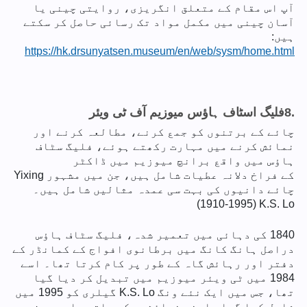
آپ اس مقام کے متعلق انگریزی، روایتی چینی یا
آسان چینی میں مکمل مواد تک رسائی حاصل کر سکتے
ہیں:
https://hk.drsunyatsen.museum/en/web/sysm/home.html
8.
فلیگ اسٹاف ہاؤس میوزیم آف ٹی ویئر
چائے کے برتنوں کو جمع کرنے، مطالعہ کرنے اور
نمائش کرنے میں مہارت رکھتے ہوئے، فلیگ سٹاف
ہاؤس میں واقع برانچ میوزیم میں ڈاکٹر
کے فراخ دلانہ عطیات شامل ہیں، جن میں مشہور Yixing
چائے دانیوں کی بہت سی عمدہ مثالیں شامل ہیں۔
(1910-1995) K.S. Lo
1840 کی دہائی میں تعمیر شدہ، فلیگ سٹاف ہاؤس
دراصل ہانگ کانگ میں برطانوی افواج کے کمانڈر کے
دفتر اور رہائش گاہ کے طور پر کام کرتا تھا۔ اسے
1984 میں ٹی ویئر میوزیم میں تبدیل کر دیا گیا
تھا، جس میں ایک نئے ونگ K.S. Lo گیلری کو 1995 میں
شامل کیا گیا۔ اپنی نمائشوں کے ساتھ، اس میوزیم