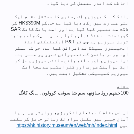
احاطے کے اندر منتقل کر دیا گیا۔
ہانگ کانگ میوزیم آف ہسٹری کا مستقل مقام ایک
نئی عمارت میں رکھ دیا گیا ہے جس کو HK$390M کی
لاگت سے تعمیر کیا گیا ہے اور اسے ہانگ کانگ SAR
گورنمنٹ نے فنڈ فراہم کیا ہے۔ یہ ایک جامع جدید
ترین میوزیم ہے جس کو P&T آرکیٹیکٹس اینڈ
انجینئرز لمیٹڈ نے ڈیزائن کیا ہے، جو کہ مسٹر
ای۔ ورنر جانسن کے تعمیراتی تصور پر مبنی ہے۔
نیا میوزیم اور ساتھ واقع سائنس میوزیم مل کر
ایک ہم آہنگ صورت اور کلر اسکیم سے سجا ایک
میوزیم کمپلیکس تشکیل دیتے ہیں۔
مقام
100
چیتھم روڈ ساؤتھ، سم شا سوئی، کوولون، ہانگ کانگ
آپ اس مقام کے متعلق انگریزی، روایتی چینی یا
آسان چینی میں مکمل مواد تک رسائی حاصل کر سکتے
ہیں:
https://hk.history.museum/en/web/mh/index.html