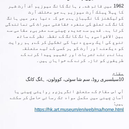
1962 میں قائم شدہ، ہانگ کانگ میوزیم آف آرٹ شہر
کا پہلا پبلک آرٹ میوزیم ہے جو مختلف آرٹ
کولیکشنز کا نگہبان ہے، جو کہ دنیا بھر میں ہانگ
کانگ کے تعلق کی منفرد ثقافتی میراث کی نمائندگی
کرتا ہے۔ قدیم سے جدید، چینی سے مغربی، مقامی سے
بین الاقوامی، ہانگ کانگ کے نقطہ نظر کے ساتھ
تنوع کی ایک وسیع دنیا کی تشکیل کر کے، ہم روایت
کو دیکھنے اور آرٹ کو ہر کسی کے لیے متعلقہ
بنانے، نئے تجربات اور تفہیم پیدا کرنے کے
طریقوں کو تازہ کرنے کے خواہاں ہیں۔
مقام
10
سیلسبری روڈ، سم شا سوئی، کوولون، ہانگ کانگ
آپ اس مقام کے متعلق انگریزی، روایتی چینی یا
آسان چینی میں مکمل مواد تک رسائی حاصل کر سکتے
ہیں:
https://hk.art.museum/en/web/ma/home.html