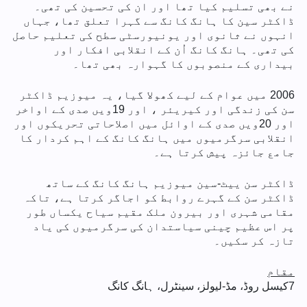
نے بھی تسلیم کیا تھا اور ان کی تحسین کی تھی۔
ڈاکٹر سین کا ہانگ کانگ سے گہرا تعلق تھا، جہاں
انہوں نے ثانوی اور یونیورسٹی سطح کی تعلیم حاصل
کی تھی۔ ہانگ کانگ اُن کے انقلابی افکار اور
بیداری کے منصوبوں کا گہوارہ بھی تھا۔
2006 میں عوام کے لیے کھولا گیا، یہ میوزیم ڈاکٹر
سن کی زندگی اور کیریئر ، اور 19ویں صدی کے اواخر
اور 20ویں صدی کے اوائل میں اصلاحاتی تحریکوں اور
انقلابی سرگرمیوں میں ہانگ کانگ کے اہم کردار کا
جامع جائزہ پیش کرتا ہے۔
ڈاکٹر سن ییٹ-سین میوزیم ہانگ کانگ کے ساتھ
ڈاکٹر سن کے گہرے روابط کو اجاگر کرتا ہے، تاکہ
مقامی شہری اور بیرون ملک مقیم سیاح یکساں طور
پر اس عظیم چینی سیاستدان کی سرگرمیوں کی یاد
تازہ کر سکیں۔
مقام
7
کیسل روڈ، مڈ-لیولز، سینٹرل، ہانگ کانگ