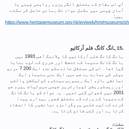
آپ اس مقام کے متعلق انگریزی، روایتی چینی یا
آسان چینی میں مکمل مواد تک رسائی حاصل کر سکتے
ہیں:
https://www.heritagemuseum.gov.hk/en/web/hm/museums/she
15.
ہانگ کانگ فلم آرکائیو
ہانگ کانگ فلم آرکائیو کا پلاننگ آفس 1993 میں
ہانگ کانگ سنیما کے تحفظ اور فروغ کے لیے بنایا
گیا تھا۔ اس کی مستقل جائے سکونت، ایک 7 200 مربع
میٹر کی عمارت ہے جس میں ایک منی سنیما، ایک
نمائشی ہال، ایک ریسورس سینٹر، کولیکشن والٹس
اور ریسٹوریشن لیبارٹریز جیسی سہولیات ہیں، جو
2001 میں کھولی گئی تھیں۔ یہ عوام کو ہانگ کانگ
کے سنیما کے ورثے کے متعلق شعور بیداری پیدا
کرنے کے لیے فلمی پروگرامز، نمائشوں کا انعقاد
کرتا ہے اور کتب شائع کرتا ہے۔
مقام