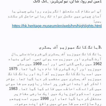
1
مین لیم روڈ، شا ٹن، نیو ٹیریٹریز، ہانگ کانگ
آپ اس مقام کے متعلق انگریزی، روایتی چینی یا
آسان چینی میں مکمل مواد تک رسائی حاصل کر سکتے
ہیں:
https://hk.heritage.museum/en/web/hm/highlights.html
3.
ہانگ کانگ میوزیم آف ہسٹری
ہانگ کانگ میوزیم آف ہسٹری کی شروعات سٹی ہال
آرٹ گیلری اور میوزیم سے ہوئی تھی۔ اس کی بنیاد
1962 میں رکھی گئی تھی اور اسے 1969 میں سٹی
میوزیم اور آرٹ گیلری کا نام دیا گیا تھا۔ 1975
میں اسے ہانگ کانگ میوزیم آف آرٹ اور ہانگ کانگ
میوزیم آف ہسٹری میں منقسم کر دیا گیا تھا۔ مؤخر
الذکر کو ابتدائی طور پر اسٹار ہاؤس، سم شا سوئی
میں کرائے کے احاطے میں قائم کیا گیا تھا۔ 1983
میں، اسے کوولون پارک میں ایک عارضی مقام پر
منتقل کر دیا گیا تھا، اور 1998 میں، اسے چیتھم
روڈ ساؤتھ، سم شا سوئی میں واقع اپنے موجودہ