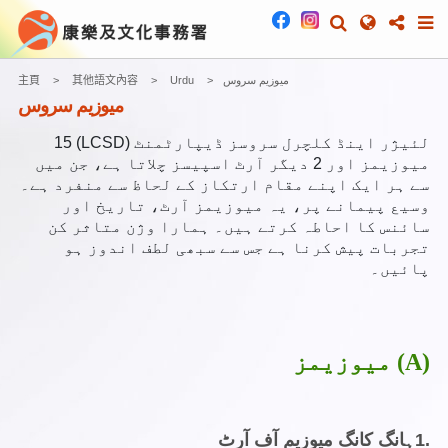
میوزیم سروس
Urdu
其他語文內容
主頁
میوزیم سروس
لئیژر اینڈ کلچرل سروسز ڈیپارٹمنٹ (LCSD) 15
میوزیمز اور 2 دیگر آرٹ اسپیسز چلاتا ہے، جن میں
سے ہر ایک اپنے مقام ارتکاز کے لحاظ سے منفرد ہے۔
وسیع پیمانے پر، یہ میوزیمز آرٹ، تاریخ اور
سائنس کا احاطہ کرتے ہیں۔ ہمارا وژن متاثر کن
تجربات پیش کرنا ہے جس سے سبھی لطف اندوز ہو
پائیں۔
(A) میوزیمز
1.
ہانگ کانگ میوزیم آف آرٹ