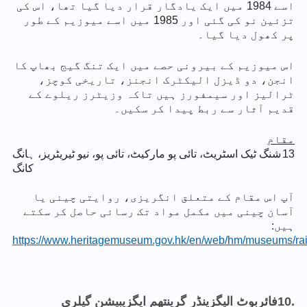
اسے 1984 میں ایک یادگار قرار دیا گیا تھا، اس کی
تزئین نو کی گئی اور 1985 میں اسے میوزیم کے طور
پر کھول دیا گیا۔
اس میوزیم کے بیرونی حصے میں ایک تنگ گیج بھاپ کا
انجن، دو ڈیزل الیکٹرک انجنز، تاریخی کوچز،
ٹرالیز اور سیمفورز ہیں تاکہ وزیٹرز ریلوے کے
قدیم آثار سے ربط پیدا کر سکیں۔
مقام
13
شنگ ٹیک اسٹریٹ، تائی پو مارکیٹ، تائی پو، نیو ٹیریٹریز، ہانگ
کانگ
آپ اس مقام کے متعلق انگریزی، روایتی چینی یا
آسان چینی میں مکمل مواد تک رسائی حاصل کر سکتے
ہیں:
https://www.heritagemuseum.gov.hk/en/web/hm/museums/rai
10.
فائربوٹ الیگزینڈر گرینتھم ایگزیبیشن گیلری