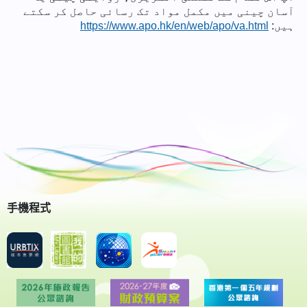
آسان چینی میں مکمل مواد تک رسائی حاصل کر سکتے
ہیں:
https://www.apo.hk/en/web/apo/va.html
手機程式