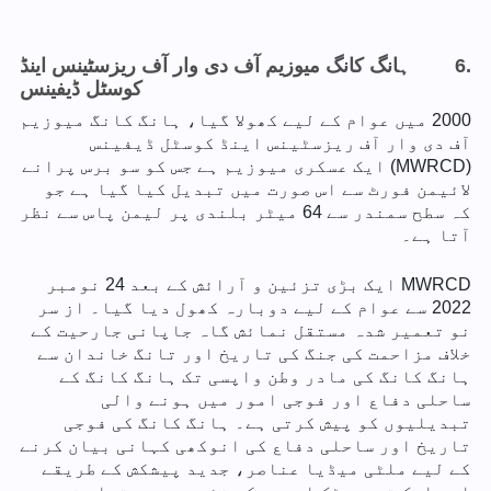
6.
ہانگ کانگ میوزیم آف دی وار آف ریزسٹینس اینڈ
کوسٹل ڈیفینس
2000 میں عوام کے لیے کھولا گیا، ہانگ کانگ میوزیم
آف دی وار آف ریزسٹینس اینڈ کوسٹل ڈیفینس
(MWRCD) ایک عسکری میوزیم ہے جس کو سو برس پرانے
لائیمن فورٹ سے اس صورت میں تبدیل کیا گیا ہے جو
کہ سطح سمندر سے 64 میٹر بلندی پر لیمن پاس سے نظر
آتا ہے۔
MWRCD ایک بڑی تزئین و آرائش کے بعد 24 نومبر
2022 سے عوام کے لیے دوبارہ کھول دیا گیا۔ از سر
نو تعمیر شدہ مستقل نمائش گاہ جاپانی جارحیت کے
خلاف مزاحمت کی جنگ کی تاریخ اور تانگ خاندان سے
ہانگ کانگ کی مادر وطن واپسی تک ہانگ کانگ کے
ساحلی دفاع اور فوجی امور میں ہونے والی
تبدیلیوں کو پیش کرتی ہے۔ ہانگ کانگ کی فوجی
تاریخ اور ساحلی دفاع کی انوکھی کہانی بیان کرنے
کے لیے ملٹی میڈیا عناصر، جدید پیشکش کے طریقے