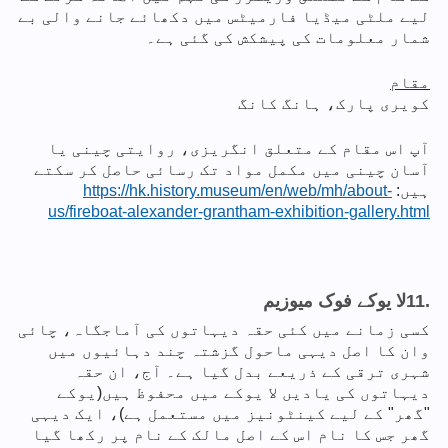
لیے ملٹی میڈیا فارمیٹس میں دکھائے جانے والی بے
شمار معلومات کی پیشکش کی گئی ہے۔
مقام
کویری پارک، ہانگ کانگ
آپ اس مقام کے متعلق انگریزی، روایتی چینی یا
آسان چینی میں مکمل مواد تک رسائی حاصل کر سکتے
ہیں:
https://hk.history.museum/en/web/mh/about-
us/fireboat-alexander-grantham-exhibition-gallery.html
11.
لا یوکے فوک میوزیم
کسی زمانے میں کئی حقہ دیہاتوں کی آماجگاہ، چائی
وان کا اصل دیہی ماحول گزشتہ چند دہائیوں میں
شہری ترقی کے ذریعے بدل گیا ہے۔ آج، ان حقہ
دیہاتوں کی یادیں لا یوکے میں محفوظ ہیں(یوکے
"گھر" کے لیے کینٹونیز میں مستعمل ہے)، ایک دیہی
گھر جس کا نام اس کے اصل مالک کے نام پر رکھا گیا