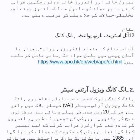
بیرون خانہ اور اندرون خانہ دونوں جگہیں فراہم
کرتی ہے جو عوام کو ماحول سے لطف اندوز ہونے اور
تخلیقی خیالات کو جلا دینے کی ترغیب دیتی ہے۔
مقام
12
آئل اسٹریٹ، نارتھ پوائنٹ، ہانگ کانگ
آپ اس مقام کے متعلق انگریزی، روایتی چینی یا
آسان چینی میں مکمل مواد تک رسائی حاصل کر سکتے
ہیں:
https://www.apo.hk/en/web/apo/oi.html
2.
ہانگ کانگ ویژول آرٹس سینٹر
ہانگ کانگ پارک کے سب سے نمایاں مقام پر، ہانگ
کانگ ویژول آرٹس سینٹر (!vA) کیسلز بلاک میں واقع
ہے، جو کہ 20ویں صدی کی پہلی دہائی میں برطانوی
فوج کی وکٹوریہ بیرکس کی توسیع کے طور پر افسروں
کو شادی شدہ کوارٹرز فراہم کرنے کے لیے تعمیر
کیا گیا تھا۔ بیرکس کو حکومت کے حوالے کر دیا گیا
اور 1985 میں ہانگ کانگ پارک پراجیکٹ میں شامل کر