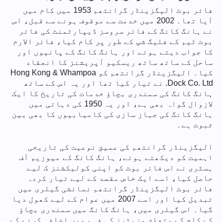
فائر بوٹ الیگزینڈر گرانتھم 1953 میں کام میں
آیا تھا۔ 2002 میں خدمت سے موقوف ہونے سے قبل، اس
نے ہانگ کانگ کے فائر سروسز ڈیپارٹمنٹ کی فائر
بوٹ ٹیم کے فلیگ شپ کے طور پر کام کیا، فائر الارم
کا جواب دیتے ہوئے اور ہانگ کانگ کے پانیوں اور
ساحل کے ساتھ ساتھ ریسکیو آپریشنز کا انعقاد
کیا۔ الیگزینڈر گرانتھم کو Hong Kong & Whampoa
Dock Co. Ltd. نے تیار کیا تھا اور یہ اس کے ساتھ
ہانگ کانگ کی سمندری بچاؤ خدمات کی تاریخ کا ایک
لازوال گواہ بھی ہے، اور یہ 1950 کی دہائی میں
ہانگ کانگ کی جہاز سازی کی کامیابیوں کا بھی بین
ثبوت ہے۔
الیگزینڈر گرانتھم کی عمیق نوعیت کی تاریخی
اہمیت کو دیکھتے ہوئے، ہانگ کانگ کے میوزیم آف
ہسٹری نے اس فائر بوٹ کو اپنی کولیکشنز ک لیے
حاصل کیا، اسے ایک خاص مقصد کے لیے تیار کردہ
فائر بوٹ الیگزینڈر گرانتھم نمائشی گیلری میں
تبدیل کیا اور اسے 2007 میں عوام کے لیے کھول دیا
گیا۔ اس گیلری میں، ہانگ کانگ میں سمندری بچاؤ
کے کام کے متعلق وزیٹرز کی فہم میں اضافہ کرنے کے