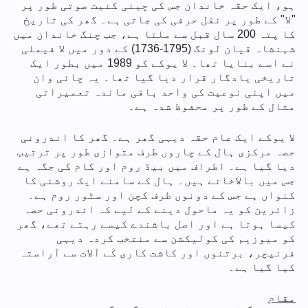
ہو، ایک حقہ خاندان جس کی چینی کنیت صوتی طور پر
"لا" کے طور پر نقل حرفی کی جاتی ہے۔ گھر کی تاریخ
کا پتہ 200 سال قبل سے ملتا ہے، جب چنگ خاندان میں
شہنشاہ قیان لونگ (1795-1736) کے دور میں لا فیملی
نے اسے بنایا تھا۔ لا یوکے کو 1989 میں بطور ایک
تاریخی یادگار قرار دیا گیا تھا۔ یہ چائی وان
میں اپنی نوعیت کی واحد باقی ماندہ تعمیراتی
مثال کے طور پر محفوظ شدہ ہے۔
لا یوکے ایک عام حقہ دیہی گھر ہے۔ گھر کا اندرونی
حصہ مرکزی ہال کے چاروں طرف متوازی طور پر ترتیب
دیا گیا ہے۔ اطراف میں بیڈ روم اور کام کی جگہ ہے
جس میں بالاخانے ہیں۔ ہال کے سامنے ایک روشنی کا
کنواں ہے جس کے دونوں طرف کچن اور سٹور روم ہے۔
زائرین کو یہ ماحول دینے کے لیے کہ اندرونی حصہ
کیسا ہوتا ہے اور اصل باشندے کیسے رہتے تھے، گھر
کو میوزیم کی کولیکشن سے منتخب کردہ دیہی
فرنیچر، برتنوں اور کاشت کاری کے آلات سے آراستہ
کیا گیا ہے۔
مقام