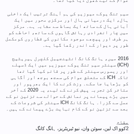
عوام کے لیے کھول دیا گیا تھا۔
سیم تنگ یوکے میوزیم کی ہم آہنگ ترتیب ایک داخلی
ہال، ایک درمیانی ہال اور مرکزی محور میں ایک
آبائی ہال کے ساتھ ایک بساط سے مشابہ ہے۔ مرکز
میں چار انفرادی رہائش گاہوں کے ساتھ، احاطے کو
ہر طرف اور پیچھے موجود مکانوں کی قطاروں کومکمل
طور پر دیوار کے اندر رکھا گیا ہے۔
2016 میں، ہانگ کانگ انٹینجیبل کلچرل ہیریٹیج
(ICH) سینٹر سیم تنگ یوکے میوزیم میں ایک ڈسپلے
اور ریسورس سینٹر کے طور پر قائم کیا گیا تھا
تاکہ ICH کے متعلق عوام کی سمجھ بوجھ اور آگاہی
کو بڑھایا جا سکے۔ وزٹ کرنے کا ایک بھرپور اور
متاثر کن تجربہ پیش کرنے کے لیے، یہ 2020 کے آخر
میں بڑے پیمانے پر نمائش کے حوالے سے تزئین نو کے
عمل سے گزرا۔ ہانگ کانگ ICH سینٹر کی شروعات کے
بعد سے تزئین نو کے کام نہایت بڑے پیمانے کے ہیں۔
مقام
2
کوو اک لین، سوئن وان، نیو ٹیریٹریز، ہانگ کانگ