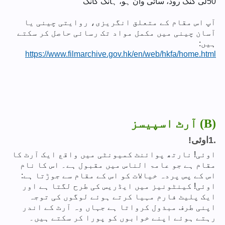
50
لی کنگ روڈ، سائی وان ہو، ہانگ کانگ
آپ اس مقام کے متعلق انگریزی، روایتی چینی یا
آسان چینی میں مکمل مواد تک رسائی حاصل کر سکتے
ہیں:
https://www.filmarchive.gov.hk/en/web/hkfa/home.html
(B) آرٹ اسپیسز
1.
!اوئی
اوئی! نارتھ پوائنٹ کمیونٹی میں واقع ایک آرٹ کا
مقام ہے جو عامۃ الناس میں مقبول ہے۔ اس کا نام
اس کے پس پردہ خیالات کو اس کے مقام سے جوڑتا ہے:
اوئی! کینٹونیز میں ایڈریس کی طرح لگتا ہے اور
ایک پلیٹ فارم مہیا کرتے ہوئے لوگوں کی توجہ
اپنی طرف مبذول کرواتا ہے جہاں وہ آرٹ کے اندر
رہتے ہوئے اپنے خوابوں کو پورا کر سکتے ہیں۔