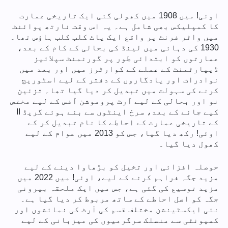
اوئی! میں 1908 میں کھولی گئی ایک تاریخی عمارت
کا کمپلیکس بھی شامل ہے۔ یہ اس وقت نارتھ پوائنٹ
میں واٹر فرنٹ پر واقع ایک یاٹ کلب کلب ہاؤس تھا۔
1930 کی دہائی میں لینڈ کی بحالی کے کام کے بعد،
عمارتوں کو ابتدائی طور پر گورنمنٹ سپلائیز
ڈیپارٹمنٹ کے عملے کے کوارٹرز میں اور بعد میں
نوادرات اور یادگاروں کے دفتر کے لیے اسٹوریج
کرنے کی سہولت میں تبدیل کر دیا گیا تھا۔ تزئین
نو اور بحالی کے لیے آرٹ پروموشن آفس کے لیے مختص
کیے جانے کے بعد، سرخ اینٹوں سے بنے ہوئے گریڈ II
کے تاریخی عمارت کے احاطے کا نام تبدیل کر کے
اوئی! رکھ دیا گیا، جس کو 2013 میں عوام کے لیے
کھول دیا گیا۔
حوصلہ افزائی اور تخیل کو بڑھاوا دینے کے لیے
مزید جگہ فراہم کرنے کے لیے، اوئی! میں 2022 میں
مزید توسیع کی گئی ہے، جس میں ایک ملحقہ بیرونی
جگہ کو اصل احاطے کے ساتھ مربوط کر دیا گیا ہے۔
نئی ایکسٹینشن مختلف قسم کی آرٹ کی نمائشوں اور
کمیونٹی سے منسلک سرگرمیوں کی میزبانی کے لیے