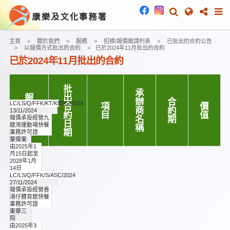
主頁
關於我們
服務
招標/報價邀請列表
已批出的合約公告
以報價方式批出的合約
已於2024年11月批出的合約
已於2024年11月批出的合約
批
承
報
出
辦
合
LC/LS/Q/FFK/KT/KBSG/2024
價
合
項
價
商
約
13/11/2024
編
約
目
值
名
期
報價承投經營九
號
日
龍灣運動場快餐
稱
期
業務許可證
葉偉東
由2025年1
月15日起至
2028年1月
14日
LC/LS/Q/FFK/S/ASC/2024
港幣
27/11/2024
1,010,880.00
報價承投經營香
元 /
港仔體育館快餐
許可
業務許可證
證月
東華三
費港
院
幣
由2025年3
28,080.00