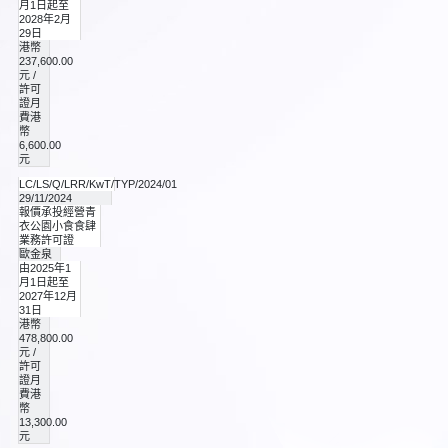
月1日起至
元
2028年2月
29日
港幣
237,600.00
元 /
許可
證月
費港
幣
6,600.00
元
LC/LS/Q/LRR/KwT/TYP/2024/01
29/11/2024
報價承投經營青
衣公園小食食肆
業務許可證
歐金泉
由2025年1
月1日起至
2027年12月
31日
港幣
478,800.00
元 /
許可
證月
費港
幣
13,300.00
元