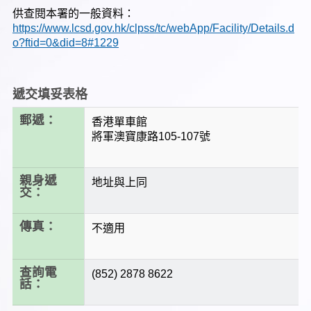
供查閱本署的一般資料：
https://www.lcsd.gov.hk/clpss/tc/webApp/Facility/Details.d
o?ftid=0&did=8#1229
遞交填妥表格
郵遞：
香港單車館
將軍澳寶康路105-107號
親身遞
地址與上同
交：
傳真：
不適用
查詢電
(852) 2878 8622
話：