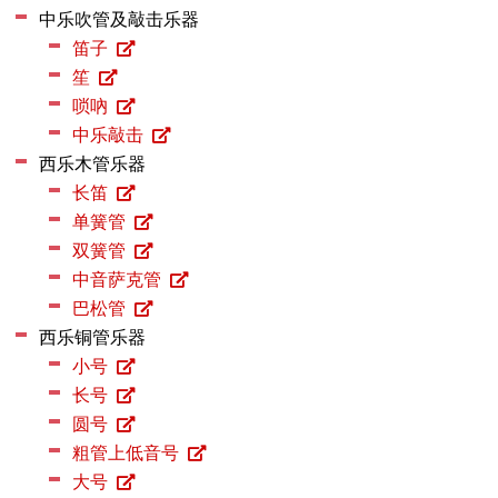
中乐吹管及敲击乐器
笛子
笙
唢吶
中乐敲击
西乐木管乐器
长笛
单簧管
双簧管
中音萨克管
巴松管
西乐铜管乐器
小号
长号
圆号
粗管上低音号
大号