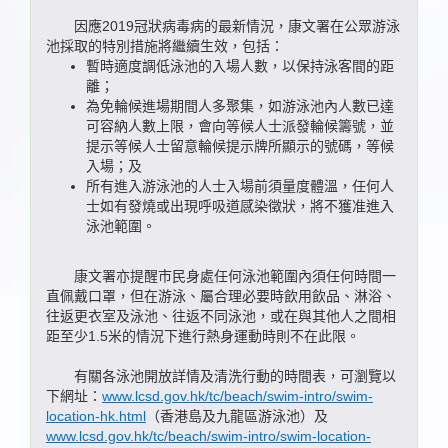
因應2019冠狀病毒病的最新情況，康文署在公眾游泳
池採取的特別措施將繼續生效，包括：
暫時適度調低泳池的入場人數，以保持泳客間的距
離；
為免輪候進場期間人多聚集，如游泳池內人數已達
可容納人數上限，會向等候人士派發輪候籌號，並
提示等候人士留意輪候提示牌所顯示的號碼，等候
入場；及
所有進入游泳池的人士入場前須量度體溫，任何人
士如有發燒或出現呼吸道感染徵狀，將不獲准進入
泳池範圍。
康文署亦提醒市民身處任何泳池範圍內須任何時間一
直佩戴口罩，但在游泳、屬合理必要時飲用飲品、淋浴、
往返更衣室及泳池、往返不同泳池，或在與其他人之間相
距至少1.5米的情況下進行熱身運動時則不在此限。
有關各泳池開放詳情及清洗行動的時間表，可瀏覽以
下網址：
www.lcsd.gov.hk/tc/beach/swim-intro/swim-
location-hk.html
（香港島及九龍區游泳池）及
www.lcsd.gov.hk/tc/beach/swim-intro/swim-location-