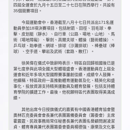
四屆全運會於九月十五日至二十七日在陝西舉行，共設有
35個競賽項目。
今屆運動會中，香港截至八月十七日共派出171名運
動員參加18項決賽項目，包括射箭、田徑、羽毛球、拳
擊、皮划艇（靜水）、自行車（公路、場地、山地）、馬
術（場地障礙）、擊劍、高爾夫球、體操（藝術體操）、
乒乓球、跆拳道、網球、排球（沙灘排球）、棒壘球（棒
球）、空手道、攀岩及武術（套路、散打）。
徐英偉在儀式中致辭時表示，特區自回歸祖國後已是
第七度參與此項全國大型體壇盛會。香港運動員在上屆全
運會和近年多項大型國際賽事屢創佳績，成績令人鼓舞。
他續稱，特區政府一直推動體育運動普及化、精英化和盛
事化，投放資源支持精英運動員及體育發展，包括支持體
育學院的擴建工作。最後，他祝願特區代表團取得美滿成
績。
其他出席今日授旗儀式的嘉賓有中國香港體育協會暨
奧林匹克委員會會長兼代表團籌備委員會（籌委會）主席
霍震霆、民政事務局常任秘書長兼代表團名譽顧問謝凌潔
貞、體育專員兼代表團籌委會委員楊德強、康樂及文化事