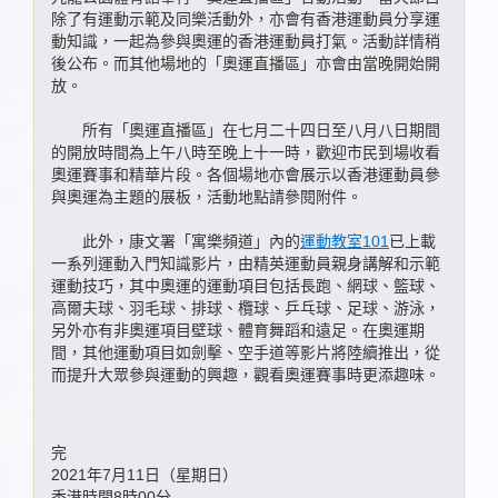
除了有運動示範及同樂活動外，亦會有香港運動員分享運
動知識，一起為參與奧運的香港運動員打氣。活動詳情稍
後公布。而其他場地的「奧運直播區」亦會由當晚開始開
放。
所有「奧運直播區」在七月二十四日至八月八日期間
的開放時間為上午八時至晚上十一時，歡迎市民到場收看
奧運賽事和精華片段。各個場地亦會展示以香港運動員參
與奧運為主題的展板，活動地點請參閱附件。
此外，康文署「寓樂頻道」內的
運動教室101
已上載
一系列運動入門知識影片，由精英運動員親身講解和示範
運動技巧，其中奧運的運動項目包括長跑、網球、籃球、
高爾夫球、羽毛球、排球、欖球、乒乓球、足球、游泳，
另外亦有非奧運項目壁球、體育舞蹈和遠足。在奧運期
間，其他運動項目如劍擊、空手道等影片將陸續推出，從
而提升大眾參與運動的興趣，觀看奧運賽事時更添趣味。
完
2021年7月11日（星期日）
香港時間8時00分