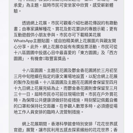
承愛」為主題。屆時市民可安坐家中欣賞，感受嶄新體
驗。
透過網上花展，市民可觀看介紹杜鵑花傳說的有趣動
畫；由專家講解種花、賞花及影花要訣的專題示範；更有
互動遊戲供小朋友參與。市民亦可下載精美花展
WhatsApp主題貼圖、或自拍精美網上花展圖片與親友開
心分享。此外，網上花展亦設有有獎投票活動，市民可從
十八區園圃中投選心目中最喜愛的「東方園圃」及「西方
園圃」，有機會𦢼取豐富獎品。
十八區園圃、主題花花圃及鬱金香花圃將於三月初至
三月中旬陸續在指定的康文署場地設置，以配合網上花展
的製作及拍攝。十八區園圃及主題花花圃將會保留至四月
十九日網上花展完結為止，而鬱金香花圃則會保留至三月
三十一日，屆時市民亦可前往現場欣賞。市民在戶外賞花
時，為保障公共健康須做好防疫措施，時刻緊記佩戴自備
的口罩和保持社交距離。在參觀人數眾多時，必須遵從場
地工作人員安排的臨時人流管制措施。
網上花展期間，香港科學館會特別安排「花花世界感
官遊」展覽，讓市民利用五感去探索繽紛的花花世界；香