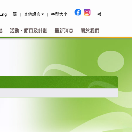
tact
Eng
简
|
其他語言
|
字型大小
|
|
地
活動、節目及計劃
最新消息
關於我們