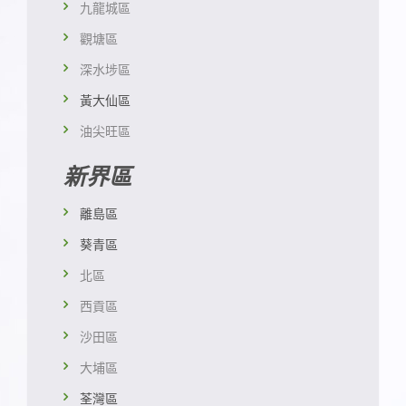
九龍城區
觀塘區
深水埗區
黃大仙區
油尖旺區
新界區
離島區
葵青區
北區
西貢區
沙田區
大埔區
荃灣區