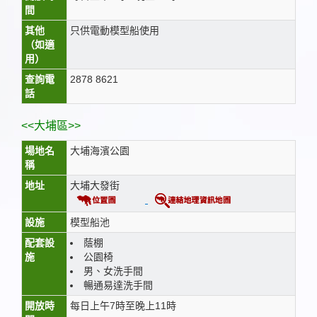
間
其他
只供電動模型船使用
（如適
用）
查詢電
2878 8621
話
<<大埔區>>
場地名
大埔海濱公園
稱
地址
大埔大發街
設施
模型船池
配套設
蔭棚
施
公園椅
男、女洗手間
暢通易達洗手間
開放時
每日上午7時至晚上11時