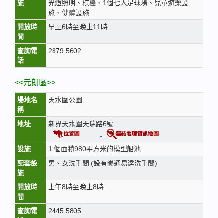
施
光燈照明、棋檯、1個七人足球場、兒童遊樂設
施、健體設施
開放時
早上6時至晚上11時
間
查詢電
2879 5602
話
<<元朗區>>
場地名
天水圍公園
稱
地址
新界天水圍天瑞路6號
設施
1 個面積980平方米的模型船池
配套設
男、女洗手間 (設有暢通易達洗手間)
施
開放時
上午8時至晚上8時
間
查詢電
2445 5805