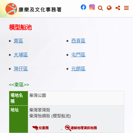
模型船池
東區
西貢區
大埔區
屯門區
灣仔區
元朗區
<<東區>>
場地名
柴灣公園
稱
地址
柴灣翠灣街
柴灣怡順街 (模型船池)