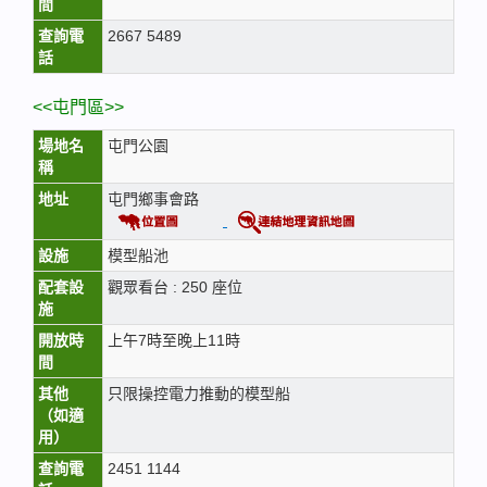
間
查詢電
2667 5489
話
<<屯門區>>
場地名
屯門公園
稱
地址
屯門鄉事會路
設施
模型船池
配套設
觀眾看台 : 250 座位
施
開放時
上午7時至晚上11時
間
其他
只限操控電力推動的模型船
（如適
用）
查詢電
2451 1144