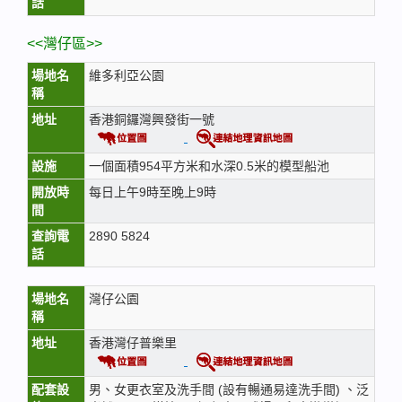
話
<<灣仔區>>
場地名
維多利亞公園
稱
地址
香港銅鑼灣興發街一號
設施
一個面積954平方米和水深0.5米的模型船池
開放時
每日上午9時至晚上9時
間
查詢電
2890 5824
話
場地名
灣仔公園
稱
地址
香港灣仔普樂里
配套設
男、女更衣室及洗手間 (設有暢通易達洗手間) 、泛