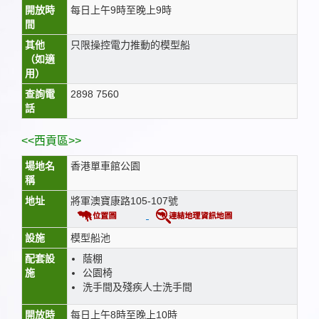
開放時
每日上午9時至晚上9時
間
其他
只限操控電力推動的模型船
（如適
用）
查詢電
2898 7560
話
<<西貢區>>
場地名
香港單車館公園
稱
地址
將軍澳寶康路105-107號
設施
模型船池
配套設
蔭棚
施
公園椅
洗手間及殘疾人士洗手間
開放時
每日上午8時至晚上10時