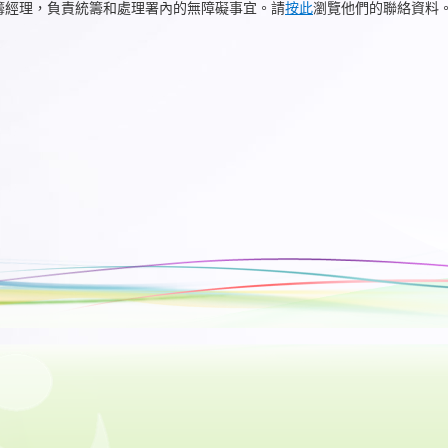
籌經理，負責統籌和處理署內的無障礙事宜。請
按此
瀏覽他們的聯絡資料