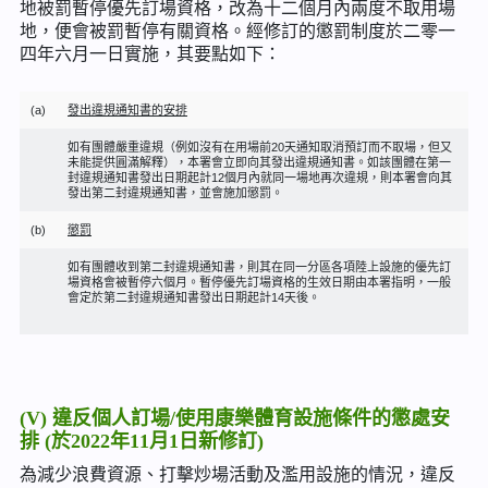
地被罰暫停優先訂場資格，改為十二個月內兩度不取用場
地，便會被罰暫停有關資格。經修訂的懲罰制度於二零一
四年六月一日實施，其要點如下：
(a)
發出違規通知書的安排
如有團體嚴重違規（例如沒有在用場前20天通知取消預訂而不取場，但又
未能提供圓滿解釋），本署會立即向其發出違規通知書。如該團體在第一
封違規通知書發出日期起計12個月內就同一場地再次違規，則本署會向其
發出第二封違規通知書，並會施加懲罰。
(b)
懲罰
如有團體收到第二封違規通知書，則其在同一分區各項陸上設施的優先訂
場資格會被暫停六個月。暫停優先訂場資格的生效日期由本署指明，一般
會定於第二封違規通知書發出日期起計14天後。
(V) 違反個人訂場/使用康樂體育設施條件的懲處安
排 (於2022年11月1日新修訂)
為減少浪費資源、打擊炒場活動及濫用設施的情況，違反