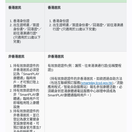
香港居民
香港居民
香港身份證
香港身份證
出生證明書／簽證
出生證明書／簽證身份書*／回港證*／前往港澳通
身份書*／回港證*／
行證* (只適用於11歲以下兒童)
前往港澳通行證*
(只適用於11歲以下
兒童)
非香港居民
非香港居民
持有效旅遊證件的
有效旅遊證件(例：護照、往來港澳通行證(俗稱雙程
非香港居民必須登
證))
記為「SmartPLAY
康體通」臨時用
（持有效旅遊證件的非香港居民，如欲透過自助方法
戶，才可預訂陸上
（包括互聯網預訂服務(
smartplay.lcsd.gov.hk
)／流動
康體設施
應用程式／智能自助服務站）報名參加康體活動，必
持有效旅遊證件的
須親身到官涌康體通電話服務中心辦理申請成為
非「SmartPLAY康
SmartPLAY康體通臨時用戶。）
體通」臨時用戶可
即場租用陸上康體
設施
持有效旅遊證件的
非香港居民，並已
登記為康文署健身
室設施使用者，可
預訂健身室月票及7
天內的時租票。