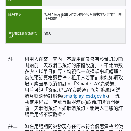
格
違規事項
租用人於用場期間被發現與不符合優惠資格的同伴一同
（註二）
使用設施
暫停租訂康體設施資
90天
#
格
註一:
租用人在某一天內「不取用而又沒有於預訂段節
開始前一天取消已預訂的康體設施」，不論節數
多少，以單日計算，均視作一次違規事項處理。
為免預訂資格遭暫停，租用人若預計未能如期取
場，應盡早取消預訂。「SmartPLAY康體通」
用戶可經「SmartPLAY康體通」預訂系統(可透
過互聯網預訂服務(
smartplay.lcsd.gov.hk
) ／流
動應用程式／智能自助服務站)於預訂段節開始
前一天取消預訂。如取消預訂，租用人已繳的訂
場費用將不獲發還。
註二:
如在用場期間被發現有任何未符合優惠資格者使