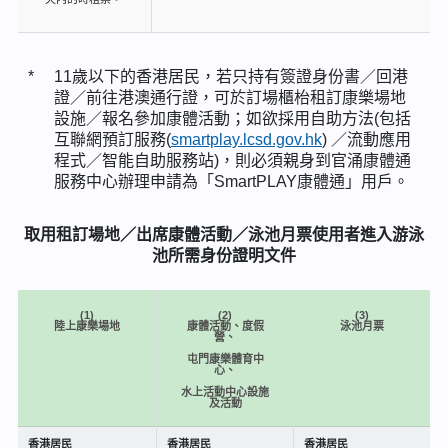
*
11歲以下的香港居民，若只持有簽證身份書／回港
證／前往港澳通行證，可於訂場櫃枱租訂康樂場地
設施／報名參加康體活動；如欲採用自助方法(包括
互聯網預訂服務(
smartplay.lcsd.gov.hk
) ／流動應用
程式／智能自助服務站)，則必須親身到官涌康體通
服務中心辦理申請為「SmartPLAY康體通」用戶。
取用租訂場地／出席康體活動／泳池月票使用者進入游泳
池所需身份證明文件
(1)
(2)
(3)
陸上康樂場地
康體活動、度假
泳池月票
營、
屯門康樂體育中
心、
水上活動中心設施
及活動
香港居民
香港居民
香港居民