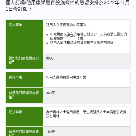
個人訂場/使用康樂體育設施條件的懲處安排於2022年11月
1日修訂如下：
違規事項
租用人在任何連續60天兩次：
不取場而又沒有於用場日期至少一天前取消已預訂的
（註一）
康體設施
；或
租用人於所租訂段節被發現不在場使用設施
暫停租訂康體設施資
90天
#
格
違規事項
租用人違規轉讓用場許可證
暫停租訂康體設施資
360天
#
格
違規事項
非合資格人士濫用長者、學生或殘疾人士半價優惠收費
預訂場地
暫停租訂康體設施資
180天
#