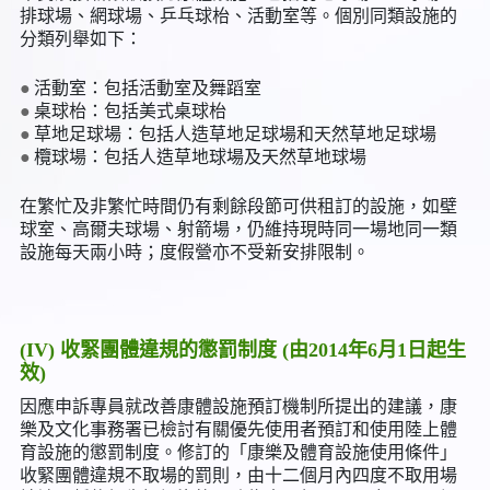
排球場、網球場、乒乓球枱、活動室等。個別同類設施的
分類列舉如下：
活動室：包括活動室及舞蹈室
桌球枱：包括美式桌球枱
草地足球場：包括人造草地足球場和天然草地足球場
欖球場：包括人造草地球場及天然草地球場
在繁忙及非繁忙時間仍有剩餘段節可供租訂的設施，如壁
球室、高爾夫球場、射箭場，仍維持現時同一場地同一類
設施每天兩小時；度假營亦不受新安排限制。
(IV) 收緊團體違規的懲罰制度 (由2014年6月1日起生
效)
因應申訴專員就改善康體設施預訂機制所提出的建議，康
樂及文化事務署已檢討有關優先使用者預訂和使用陸上體
育設施的懲罰制度。修訂的「康樂及體育設施使用條件」
收緊團體違規不取場的罰則，由十二個月內四度不取用場