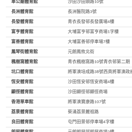
車公廟體育館
沙田沙田頭路10號
長洲體育館
長洲醫院路3號
長發體育館
青衣長發邨長發廣場4樓
富亨體育館
大埔富亨邨富亨商場1字樓
富善體育館
大埔富善邨停車場7樓
鳳琴街體育館
元朗鳳攸北街
楓樹窩體育館
青衣楓樹窩路10號青衣邨第二期
坑口體育館
將軍澳培成路38號西貢將軍澳政
恆安體育館
沙田恆安邨恆安商場4樓
顯徑體育館
沙田顯徑邨顯徑商場
香港單車館
將軍澳寶康路107號
荔景體育館
葵涌荔景麗祖路
良田體育館
屯門田景邨停車場4字樓