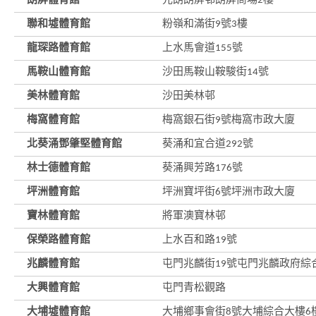
朗屏體育館
元朗朗屏邨朗屏商場2樓
聯和墟體育館
粉嶺和滿街9號3樓
龍琛路體育館
上水馬會道155號
馬鞍山體育館
沙田馬鞍山鞍駿街14號
美林體育館
沙田美林邨
梅窩體育館
梅窩銀石街9號梅窩市政大廈
北葵涌鄧肇堅體育館
葵涌和宜合道292號
林士德體育館
葵涌興芳路176號
坪洲體育館
坪洲寶坪街6號坪洲市政大廈
寶林體育館
將軍澳寶林邨
保榮路體育館
上水百和路19號
兆麟體育館
屯門兆麟街19號屯門兆麟政府綜
大興體育館
屯門青松觀路
大埔墟體育館
大埔鄉事會街8號大埔綜合大樓6