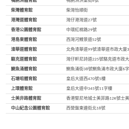
鴨脷洲體育館
鴨脷洲洪聖街8號
柴灣體育館
柴灣怡順街
港灣道體育館
灣仔港灣道27號
香港公園體育館
中環紅棉路29號
港島東體育館
西灣河鯉景道52號
渣華道體育館
北角渣華道99號渣華道市政大廈
駱克道體育館
灣仔軒尼詩道225號駱克道市政大
鰂魚涌體育館
鰂魚涌街38號鰂魚涌市政大廈6
石塘咀體育館
皇后大道西470號5樓
上環體育館
皇后大道中345號11字樓
士美非路體育館
香港堅尼地城士美菲路12K號士
中山紀念公園體育館
西營盤東邊街北18號