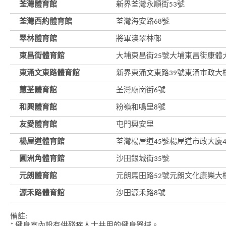
荃灣體育館
新界荃灣永順街53號
港
品
荃灣西約體育館
荃灣海安路68號
牌
形
象
翠林體育館
將軍澳翠林邨
-
亞
東昌街體育館
大埔東昌街25號大埔東昌街康體
洲
國
東涌文東路體育館
新界東涌文東路39號東涌巿政大
際
都
蕙荃體育館
荃灣廟崗街6號
會
和興體育館
粉嶺和鳴里8號
友愛體育館
屯門興安里
楊屋道體育館
荃灣楊屋道45號楊屋道市政大廈
圓洲角體育館
沙田銀城街35號
元朗體育館
元朗馬田路52號元朗文化康樂大
源禾路體育館
沙田源禾路8號
備註:
* 健身室內設有供殘疾人士共用的健身器械。