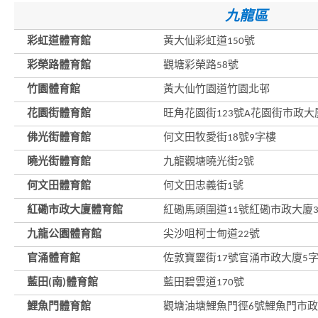
九龍區
彩虹道體育館
黃大仙彩虹道150號
彩榮路體育館
觀塘彩榮路58號
竹園體育館
黃大仙竹園道竹園北邨
花園街體育館
旺角花園街123號A花園街市政大
佛光街體育館
何文田牧愛街18號9字樓
曉光街體育館
九龍觀塘曉光街2號
何文田體育館
何文田忠義街1號
紅磡市政大廈體育館
紅磡馬頭圍道11號紅磡市政大廈
九龍公園體育館
尖沙咀柯士甸道22號
官涌體育館
佐敦寶靈街17號官涌市政大廈5
藍田(南)體育館
藍田碧雲道170號
鯉魚門體育館
觀塘油塘鯉魚門徑6號鯉魚門市政