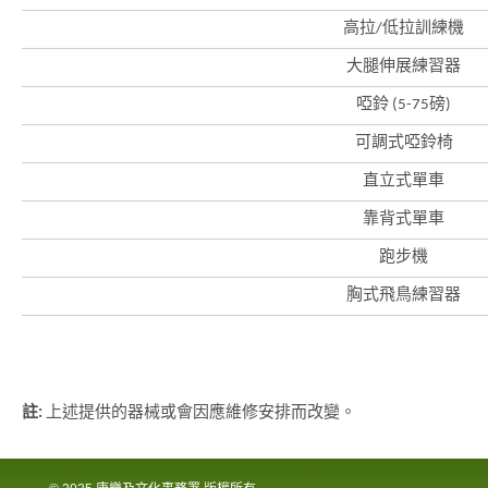
象
-
高拉/低拉訓練機
亞
洲
大腿伸展練習器
國
際
啞鈴 (5-75磅)
都
會
可調式啞鈴椅
直立式單車
靠背式單車
跑步機
胸式飛鳥練習器
註:
上述提供的器械或會因應維修安排而改變。