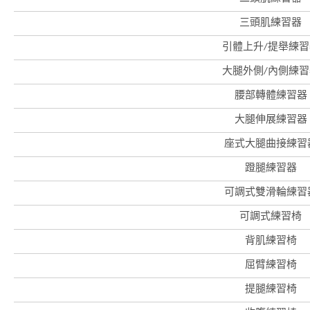
三頭肌練習器
引體上升/提舉練習
大腿外側/內側練習
腰部轉體練習器
大腿伸展練習器
座式大腿曲接練習
蹬腿練習器
香
可調式雙滑輪練習
港
品
可調式練習椅
牌
形
象
背肌練習椅
-
亞
屈臂練習椅
洲
國
提腿練習椅
際
都