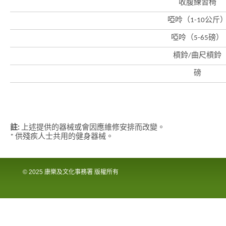
收腹練習椅
會
啞呤（1-10公斤
啞呤（5-65磅）
槓鈴/曲尺槓鈴
磅
註:
上述提供的器械或會因應維修安排而改變。
* 供殘疾人士共用的健身器械。
© 2025 康樂及文化事務署 版權所有