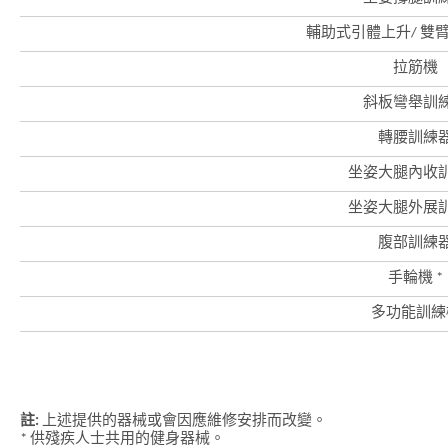
港
品
輔助式引體上升/ 雙
牌
形
象
拉筋機
-
亞
斜板彎舉訓
洲
國
轉腰訓練
際
都
坐姿大腿內收
會
坐姿大腿外展
腹部訓練
手輪機 *
多功能訓練
註:
上述提供的器械或會因應維修安排而改變。
* 供殘疾人士共用的健身器械。