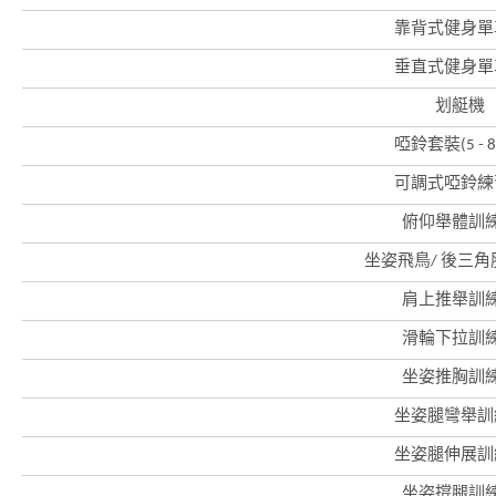
靠背式健身單
垂直式健身單
划艇機
啞鈴套裝(5 - 8
可調式啞鈴練
俯仰舉體訓
坐姿飛鳥/ 後三
肩上推舉訓
滑輪下拉訓
坐姿推胸訓
坐姿腿彎舉訓
坐姿腿伸展訓
香
坐姿撐腿訓