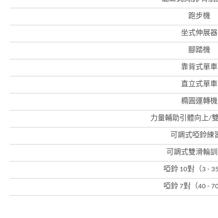
跑步機
香
港
坐式伸展器
品
牌
腳踏機
形
象
-
靠背式單車
亞
洲
直立式單車
國
際
橢圓運轉機
都
會
力量輔助引體向上/
可調式啞鈴練
可調式雙滑輪訓
啞鈴 10對（3 - 3
啞鈴 7對（40 - 7