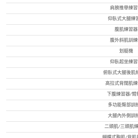
肩膀推舉練習
仰臥式大腿練
腹肌練習器
腹外斜肌訓練
划艇機
仰臥起坐練習
俯臥式大腿後肌
高拉式背闊肌練
下腹練習器/臂
多功能臀部訓
大腿內外側訓
二頭肌/三頭肌
蝴蝶式胸肌/背肌