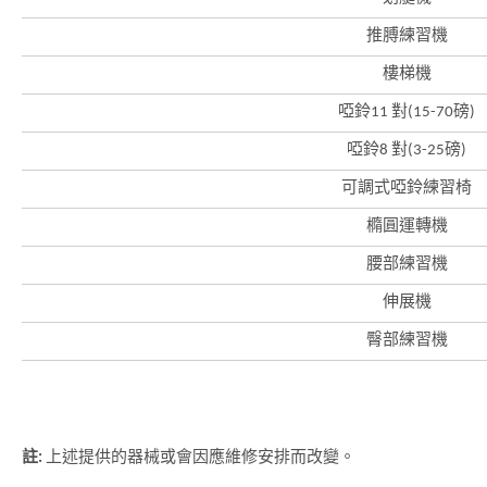
品
牌
推膊練習機
形
象
-
樓梯機
亞
洲
啞鈴11 對(15-70磅)
國
際
啞鈴8 對(3-25磅)
都
會
可調式啞鈴練習椅
橢圓運轉機
腰部練習機
伸展機
臀部練習機
註:
上述提供的器械或會因應維修安排而改變。