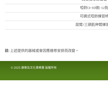
啞鈴(3-50磅) 12
可調式啞鈴練習
屈臂/三頭肌伸臂練
註:
上述提供的器械或會因應維修安排而改變。
© 2025 康樂及文化事務署 版權所有