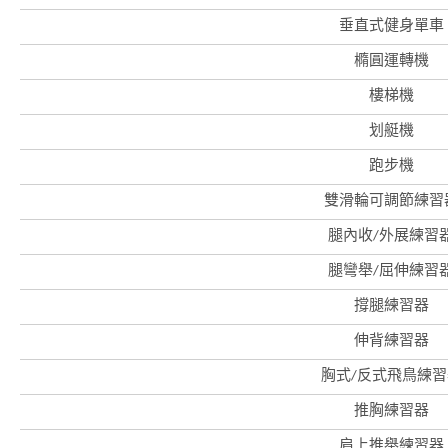
垂直式健身單車
橢圓運轉機
樓梯機
划艇機
跑步機
雙滑輪可調節練習
香
港
腿內收/外展練習
品
牌
腿彎舉/屈伸練習
形
象
-
撐腿練習器
亞
洲
伸背練習器
國
際
胸式/反式飛鳥練習
都
會
推胸練習器
肩上推舉練習器