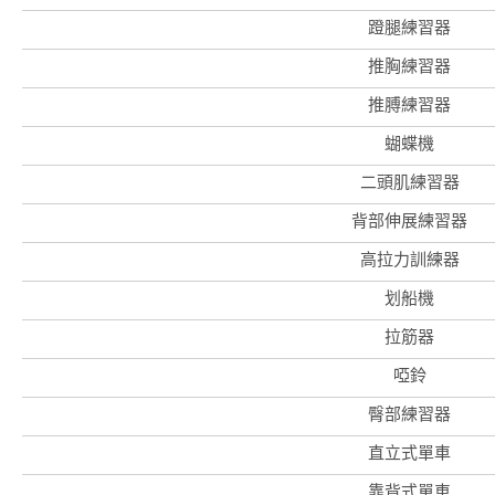
蹬腿練習器
推胸練習器
推膊練習器
蝴蝶機
二頭肌練習器
背部伸展練習器
高拉力訓練器
香
港
划船機
品
牌
拉筋器
形
象
-
啞鈴
亞
洲
臀部練習器
國
際
直立式單車
都
會
靠背式單車