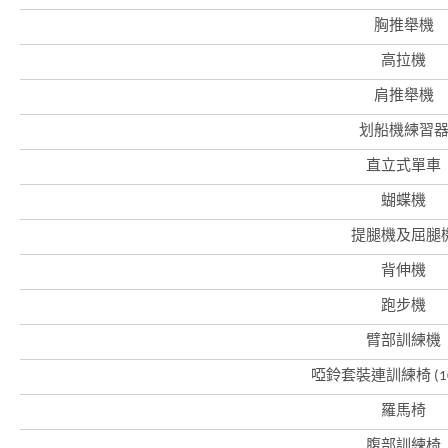
胸推舉機
高拉機
肩推舉機
香
港
划船機練習
品
牌
直立式單車
形
象
-
蝴蝶機
亞
洲
提腿機及屈腿
國
際
背伸機
都
會
跑步機
臂部訓練機
啞鈴套裝連訓練椅 (10
羅馬椅
腹部訓練椅