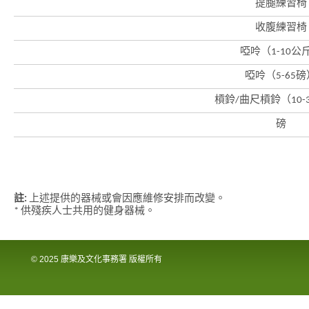
提腿練習椅
際
都
收腹練習椅
會
啞呤（1-10公
啞呤（5-65磅
槓鈴/曲尺槓鈴（10-
磅
註:
上述提供的器械或會因應維修安排而改變。
* 供殘疾人士共用的健身器械。
© 2025 康樂及文化事務署 版權所有