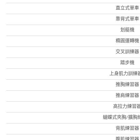
直立式單車
靠背式單車
划艇機
橢圓運轉機
交叉訓練器
踏步機
上身肌力訓練器
推胸練習器
推肩練習器
高拉力練習
蝴蝶式夾胸/擴胸
背肌練習器
腹肌練習器