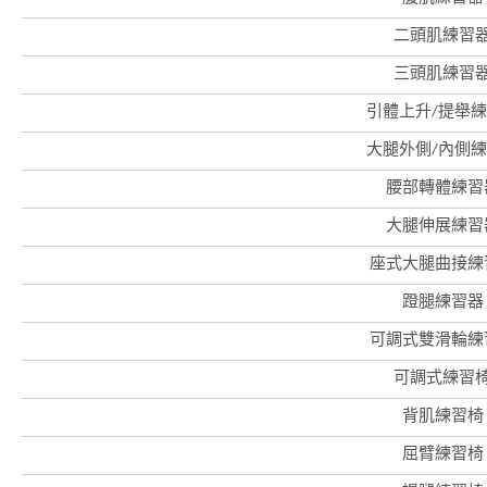
二頭肌練習
三頭肌練習
引體上升/提舉
大腿外側/內側
腰部轉體練習
大腿伸展練習
座式大腿曲接練
蹬腿練習器
香
可調式雙滑輪練
港
品
可調式練習
牌
形
象
背肌練習椅
-
亞
屈臂練習椅
洲
國